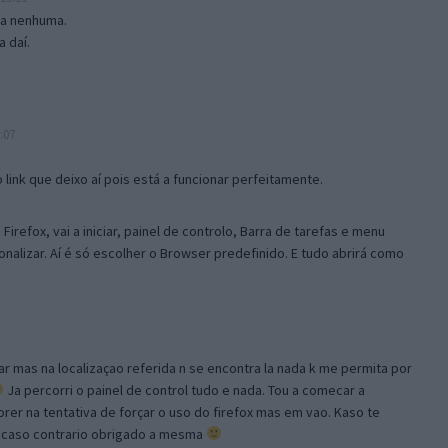
isa nenhuma.
 daí.
:07
link que deixo aí pois está a funcionar perfeitamente.
Firefox, vai a iniciar, painel de controlo, Barra de tarefas e menu
sonalizar. Aí é só escolher o Browser predefinido. E tudo abrirá como
ar mas na localizaçao referida n se encontra la nada k me permita por
Ja percorri o painel de control tudo e nada. Tou a comecar a
orer na tentativa de forçar o uso do firefox mas em vao. Kaso te
, caso contrario obrigado a mesma