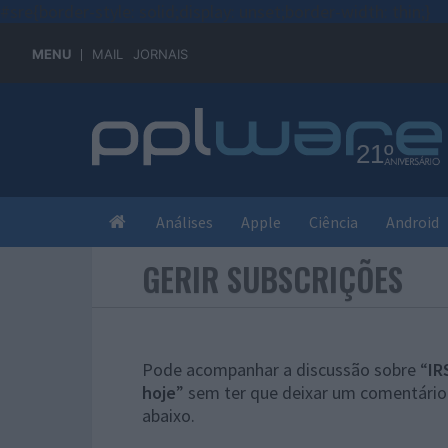
#sre{border-style: solid;display: unset;border-width: thin;}
MENU
MAIL
JORNAIS
Análises
Apple
Ciência
Android
GERIR SUBSCRIÇÕES
Pode acompanhar a discussão sobre “
IR
hoje
” sem ter que deixar um comentário.
abaixo.