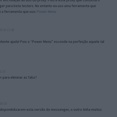
 em relação ao uso do proxy. Pois é este proxy que contorna o
ger para beta testers. No entanto eu uso uma ferramenta que
i a ferramenta que uso:
Power Menu
5 às 17:45
lente ajuda! Pois o “Power Menu” esconde na perfeição aquele tal
1:19
 para eliminar as Tabs?
20:19
disponibilizarem esta versão do messenger, o outro tinha muitos