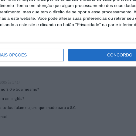
timento.
Tenha em atenção que algum processamento dos seus dados
nsentimento, mas que tem o direito de se opor a esse processamento. A
as a este website. Você pode alterar suas preferências ou retirar seu
19:51
tando a este site e clicando no botão "Privacidade" na parte inferior 
u mail algum.
s 17:00
AIS OPÇÕES
CONCORDO
005 às 17:14
o no 8.0 é boa mesmo?
tem em inglês?
 todos falam eu juro que mudo para o 8.0.
ail.