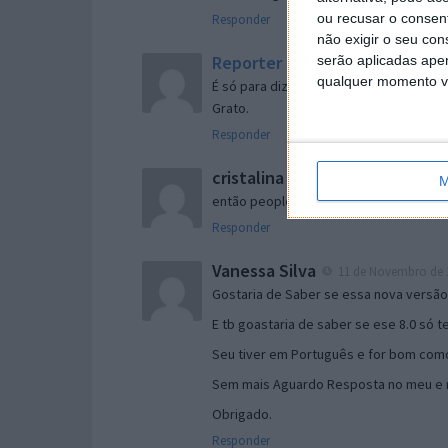
ou recusar o consen
Responder
não exigir o seu co
Reporter
serão aplicadas apen
7 de Novembro de 2005 às 
qualquer momento vol
É só para dizer que ainda não me chego
Grato.
Responder
cristalina
11 de Novembro de 2005 à
M
então people
Responder
Vanessa Silva
11 de Novembro de 2
Gostaria de Saber se essa nova versã
E tb goastaria de saber se ese 8.0 só 
Seu tiver em Português e for bom como
Sem mais Aguardo Resposta no meu e m
Obrigado.
Responder