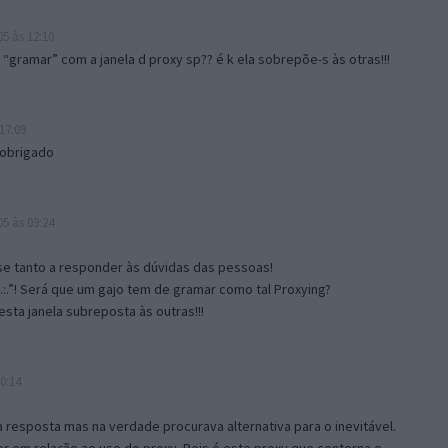
5 às 12:10
gramar” com a janela d proxy sp?? é k ela sobrepõe-s às otras!!!
17:09
 obrigado
5 às 09:24
e tanto a responder às dúvidas das pessoas!
.:.”! Será que um gajo tem de gramar como tal Proxying?
sta janela subreposta às outras!!!
0:14
resposta mas na verdade procurava alternativa para o inevitável.