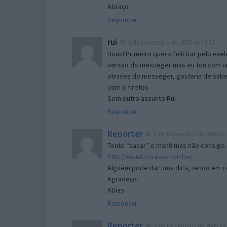
Abraço
Responder
rui
6 de Novembro de 2005 às 16:13
Boas! Primeiro quero felicitar pelo exe
versao do messeger mas eu tou com um 
atraves do messeger, gostaria de saber 
com o firefox.
Sem outro assunto Rui
Responder
Reporter
6 de Novembro de 2005 às 
Tento “sacar” o msn8 mas não consigo.
http://msn8.core-server.be/
Alguém pode dar uma dica, tendo em c
Agradeço.
ADias
Responder
Reporter
6 de Novembro de 2005 às 