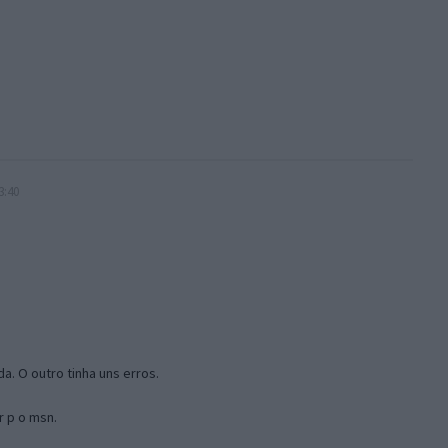
3:40
a. O outro tinha uns erros.
r p o msn.