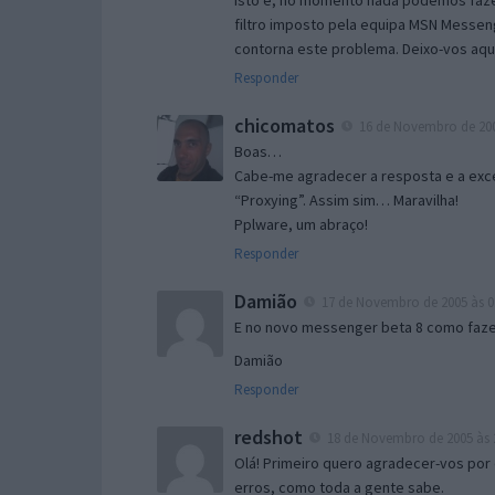
Isto é, no momento nada podemos fazer
filtro imposto pela equipa MSN Messen
contorna este problema. Deixo-vos aqu
Responder
chicomatos
16 de Novembro de 200
Boas…
Cabe-me agradecer a resposta e a exce
“Proxying”. Assim sim… Maravilha!
Pplware, um abraço!
Responder
Damião
17 de Novembro de 2005 às 0
E no novo messenger beta 8 como fazer
Damião
Responder
redshot
18 de Novembro de 2005 às 
Olá! Primeiro quero agradecer-vos por 
erros, como toda a gente sabe.