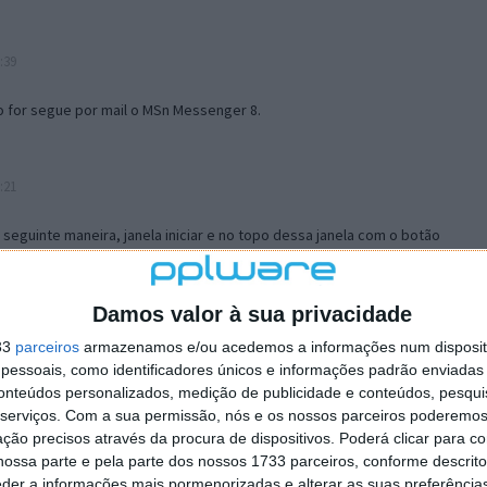
:39
o for segue por mail o MSn Messenger 8.
:21
a seguinte maneira, janela iniciar e no topo dessa janela com o botão
 no separador Menu ‘Iniciar’ clica no botão ‘Personalizar’ aí
ão para escolheres o Browser com que queres navegar e o gestor de
is ao teu Firefox e nas ferramentas ou tools escolhes ‘Opções’ ou
Damos valor à sua privacidade
erta e logo perto do fim encontras um local para colocares um visto
33
parceiros
armazenamos e/ou acedemos a informações num dispositi
e este é o browser predefinido.
essoais, como identificadores únicos e informações padrão enviadas 
conteúdos personalizados, medição de publicidade e conteúdos, pesqui
serviços.
Com a sua permissão, nós e os nossos parceiros poderemos 
12:57
ção precisos através da procura de dispositivos. Poderá clicar para co
ossa parte e pela parte dos nossos 1733 parceiros, conforme descrit
eder a informações mais pormenorizadas e alterar as suas preferência