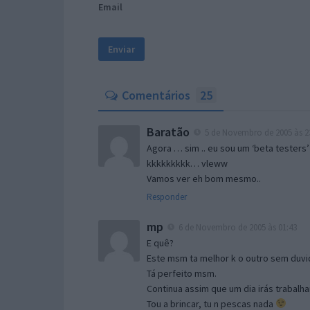
Email
Comentários
25
Baratão
5 de Novembro de 2005 às 2
Agora … sim .. eu sou um ‘beta testers’
kkkkkkkkk… vleww
Vamos ver eh bom mesmo..
Responder
mp
6 de Novembro de 2005 às 01:43
E quê?
Este msm ta melhor k o outro sem duvid
Tá perfeito msm.
Continua assim que um dia irás trabalha
Tou a brincar, tu n pescas nada