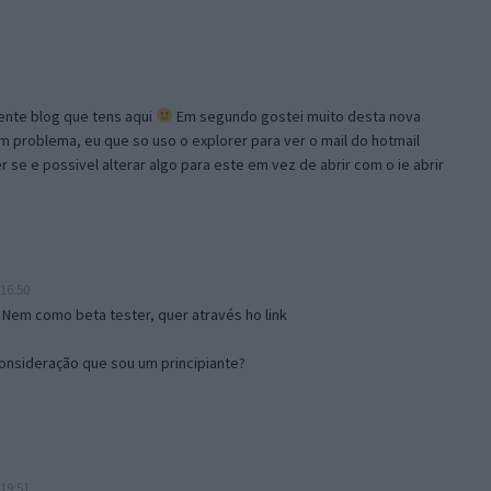
lente blog que tens aqui
Em segundo gostei muito desta nova
problema, eu que so uso o explorer para ver o mail do hotmail
se e possivel alterar algo para este em vez de abrir com o ie abrir
16:50
 Nem como beta tester, quer através ho link
onsideração que sou um principiante?
19:51