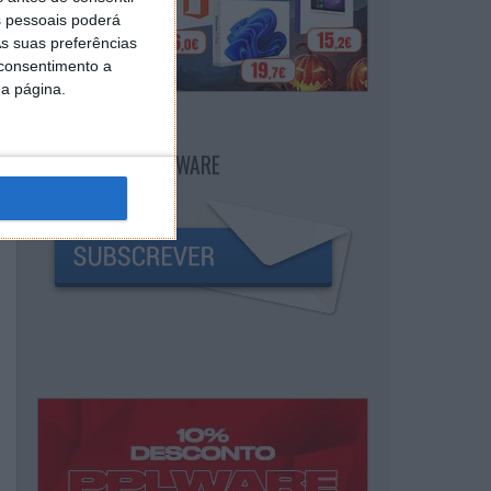
 pessoais poderá
s suas preferências
 consentimento a
da página.
NEWSLETTER PPLWARE