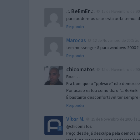
.:. BeEmEr .:.
12 de Novembro de 200
para podermos usar esta beta temos d “
Responder
Marocas
12 de Novembro de 2005 às 
tem messenger 8 para windows 2000 ?
Responder
chicomatos
15 de Novembro de 200
Boas…
Era bom que o “pplware” não demorass
Por acaso estou como diz o “.:. BeEmEr 
É bastante desconfortável ter sempre e
Responder
Vítor M.
15 de Novembro de 2005 às 1
@chicomatos
Peço desde já desculpa pela demora na 