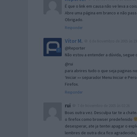
É que o link em causa não ve leva a co
Abre uma página em branco e não passa
Obrigado.
Responder
Vítor M.
6 de Novembro de 2005 às 19
@Reporter
Não estou a entender a dúvida, segue o 
@rui
para abrires tudo o que seja paginas no 
‘Iniciar »» separador Menu Iniciar e Per
Firefox.
Responder
rui
7 de Novembro de 2005 às 02:26
Boas outra vez. Desculpa tar te a chate
o firefox como browser predefenido
desesperar, ate ja tentei apagar o expl
lembres de outra dica fico agradecido