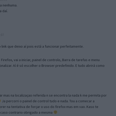
isa nenhuma.
 daí.
:07
link que deixo aí pois está a funcionar perfeitamente.
Firefox, vai a iniciar, painel de controlo, Barra de tarefas e menu
sonalizar. Aí é só escolher o Browser predefinido. E tudo abrirá como
ar mas na localizaçao referida n se encontra la nada k me permita por
Ja percorri o painel de control tudo e nada. Tou a comecar a
orer na tentativa de forçar o uso do firefox mas em vao. Kaso te
, caso contrario obrigado a mesma