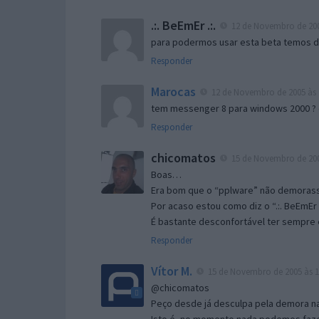
.:. BeEmEr .:.
12 de Novembro de 200
para podermos usar esta beta temos d “
Responder
Marocas
12 de Novembro de 2005 às 
tem messenger 8 para windows 2000 ?
Responder
chicomatos
15 de Novembro de 200
Boas…
Era bom que o “pplware” não demorass
Por acaso estou como diz o “.:. BeEmEr 
É bastante desconfortável ter sempre e
Responder
Vítor M.
15 de Novembro de 2005 às 1
@chicomatos
Peço desde já desculpa pela demora na 