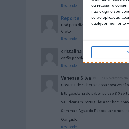
ou recusar o consen
Responder
não exigir o seu co
Reporter
serão aplicadas apen
7 de Novembro de 2005 às 
qualquer momento vol
É só para dizer que ainda não me chego
Grato.
Responder
cristalina
11 de Novembro de 2005 à
M
então people
Responder
Vanessa Silva
11 de Novembro de 2
Gostaria de Saber se essa nova versã
E tb goastaria de saber se ese 8.0 só 
Seu tiver em Português e for bom como
Sem mais Aguardo Resposta no meu e m
Obrigado.
Responder