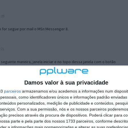
:39
o for segue por mail o MSn Messenger 8.
:21
a seguinte maneira, janela iniciar e no topo dessa janela com o botão
 no separador Menu ‘Iniciar’ clica no botão ‘Personalizar’ aí
ão para escolheres o Browser com que queres navegar e o gestor de
is ao teu Firefox e nas ferramentas ou tools escolhes ‘Opções’ ou
Damos valor à sua privacidade
erta e logo perto do fim encontras um local para colocares um visto
33
parceiros
armazenamos e/ou acedemos a informações num dispositi
e este é o browser predefinido.
essoais, como identificadores únicos e informações padrão enviadas 
conteúdos personalizados, medição de publicidade e conteúdos, pesqui
serviços.
Com a sua permissão, nós e os nossos parceiros poderemos 
12:57
ção precisos através da procura de dispositivos. Poderá clicar para co
ossa parte e pela parte dos nossos 1733 parceiros, conforme descrit
eder a informações mais pormenorizadas e alterar as suas preferência