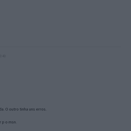
3:40
a. O outro tinha uns erros.
r p o msn.