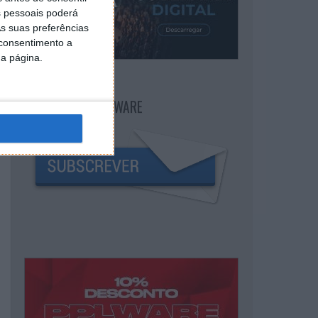
 pessoais poderá
s suas preferências
 consentimento a
da página.
NEWSLETTER PPLWARE