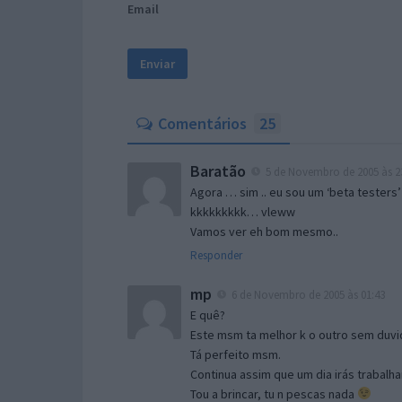
Email
Comentários
25
Baratão
5 de Novembro de 2005 às 2
Agora … sim .. eu sou um ‘beta testers’
kkkkkkkkk… vleww
Vamos ver eh bom mesmo..
Responder
mp
6 de Novembro de 2005 às 01:43
E quê?
Este msm ta melhor k o outro sem duvid
Tá perfeito msm.
Continua assim que um dia irás trabalha
Tou a brincar, tu n pescas nada