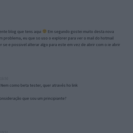
lente blog que tens aqui
Em segundo gostei muito desta nova
problema, eu que so uso o explorer para ver o mail do hotmail
se e possivel alterar algo para este em vez de abrir com o ie abrir
16:50
 Nem como beta tester, quer através ho link
onsideração que sou um principiante?
19:51