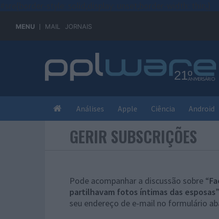
#sre{border-style: solid;display: unset;border-width: thin;}
MENU
MAIL
JORNAIS
Análises
Apple
Ciência
Android
GERIR SUBSCRIÇÕES
Pode acompanhar a discussão sobre “
Fa
partilhavam fotos íntimas das esposas
seu endereço de e-mail no formulário ab