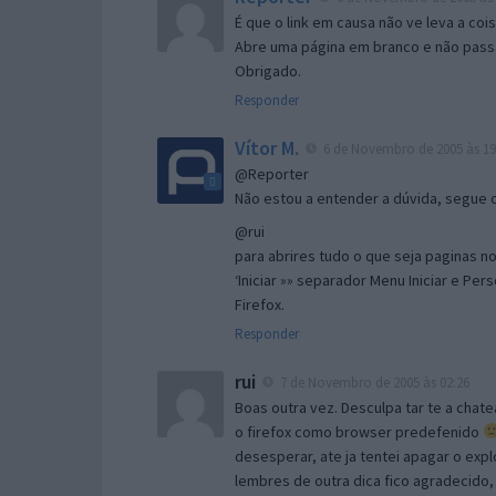
É que o link em causa não ve leva a co
Abre uma página em branco e não passa
Obrigado.
Responder
Vítor M.
6 de Novembro de 2005 às 19
@Reporter
Não estou a entender a dúvida, segue o 
@rui
para abrires tudo o que seja paginas no 
‘Iniciar »» separador Menu Iniciar e Per
Firefox.
Responder
rui
7 de Novembro de 2005 às 02:26
Boas outra vez. Desculpa tar te a chate
o firefox como browser predefenido
desesperar, ate ja tentei apagar o expl
lembres de outra dica fico agradecido