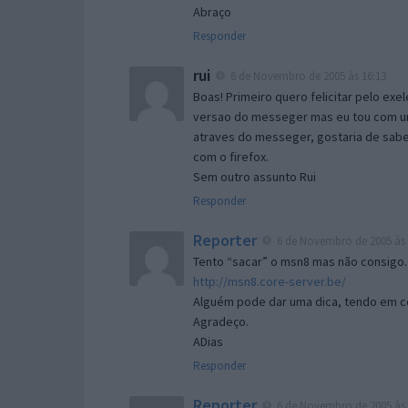
Abraço
Responder
rui
6 de Novembro de 2005 às 16:13
Boas! Primeiro quero felicitar pelo exe
versao do messeger mas eu tou com um 
atraves do messeger, gostaria de saber 
com o firefox.
Sem outro assunto Rui
Responder
Reporter
6 de Novembro de 2005 às 
Tento “sacar” o msn8 mas não consigo.
http://msn8.core-server.be/
Alguém pode dar uma dica, tendo em c
Agradeço.
ADias
Responder
Reporter
6 de Novembro de 2005 às 