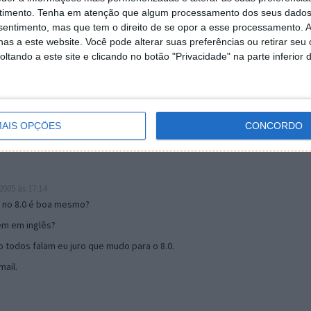
timento.
Tenha em atenção que algum processamento dos seus dados
nsentimento, mas que tem o direito de se opor a esse processamento. A
as a este website. Você pode alterar suas preferências ou retirar seu
19:51
tando a este site e clicando no botão "Privacidade" na parte inferior 
u mail algum.
s 17:00
AIS OPÇÕES
CONCORDO
005 às 17:14
o no 8.0 é boa mesmo?
tem em inglês?
 todos falam eu juro que mudo para o 8.0.
ail.