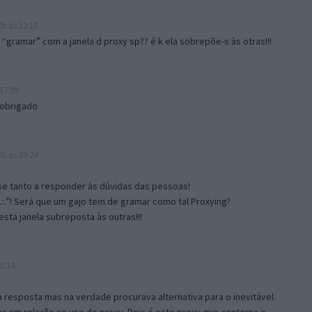
5 às 12:10
gramar” com a janela d proxy sp?? é k ela sobrepõe-s às otras!!!
17:09
 obrigado
5 às 09:24
e tanto a responder às dúvidas das pessoas!
.:.”! Será que um gajo tem de gramar como tal Proxying?
sta janela subreposta às outras!!!
0:14
resposta mas na verdade procurava alternativa para o inevitável.