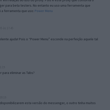
 em relação ao uso do proxy. Pois é este proxy que contorna o
ger para beta testers. No entanto eu uso uma ferramenta que
i a ferramenta que uso:
Power Menu
5 às 17:45
lente ajuda! Pois o “Power Menu” esconde na perfeição aquele tal
1:19
 para eliminar as Tabs?
20:19
disponibilizarem esta versão do messenger, o outro tinha muitos