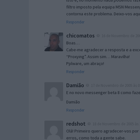
Isto é, no momento nada podemos fazer
filtro imposto pela equipa MSN Messen
contorna este problema. Deixo-vos aqu
Responder
chicomatos
16 de Novembro de 200
Boas…
Cabe-me agradecer a resposta e a exce
“Proxying”. Assim sim… Maravilha!
Pplware, um abraço!
Responder
Damião
17 de Novembro de 2005 às 0
E no novo messenger beta 8 como fazer
Damião
Responder
redshot
18 de Novembro de 2005 às 
Olá! Primeiro quero agradecer-vos por 
erros, como toda a gente sabe.