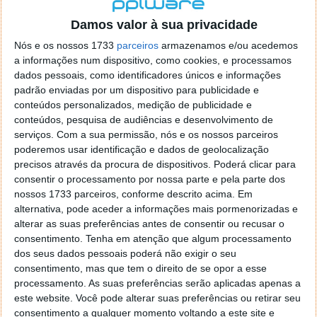
localizaçao referida n se encontra la nada k me permita por
o firefox como browser predefenido
Ja percorri o painel
Damos valor à sua privacidade
de control tudo e nada. Tou a comecar a desesperar, ate ja
Nós e os nossos 1733
parceiros
armazenamos e/ou acedemos
tentei apagar o explorer na tentativa de forçar o uso do
a informações num dispositivo, como cookies, e processamos
firefox mas em vao. Kaso te lembres de outra dica fico
dados pessoais, como identificadores únicos e informações
agradecido, caso contrario obrigado a mesma
padrão enviadas por um dispositivo para publicidade e
Responder
conteúdos personalizados, medição de publicidade e
conteúdos, pesquisa de audiências e desenvolvimento de
Vítor M.
serviços.
Com a sua permissão, nós e os nossos parceiros
7 de Novembro de 2005 às 01:39
poderemos usar identificação e dados de geolocalização
@Reporter
precisos através da procura de dispositivos. Poderá clicar para
Desculpa mas o link funciona. Seja como for segue por mail
consentir o processamento por nossa parte e pela parte dos
o MSn Messenger 8.
nossos 1733 parceiros, conforme descrito acima. Em
Responder
alternativa, pode aceder a informações mais pormenorizadas e
alterar as suas preferências antes de consentir ou recusar o
Vítor M.
7 de Novembro de 2005 às 11:21
consentimento.
Tenha em atenção que algum processamento
@Rui
dos seus dados pessoais poderá não exigir o seu
Tens de encontrar o que te falei. Faz da seguinte maneira,
consentimento, mas que tem o direito de se opor a esse
janela iniciar e no topo dessa janela com o botão direito do
processamento. As suas preferências serão aplicadas apenas a
rato faz propriedades. Depois no separador Menu ‘Iniciar’
este website. Você pode alterar suas preferências ou retirar seu
clica no botão ‘Personalizar’ aí encontrarás no separador
consentimento a qualquer momento voltando a este site e