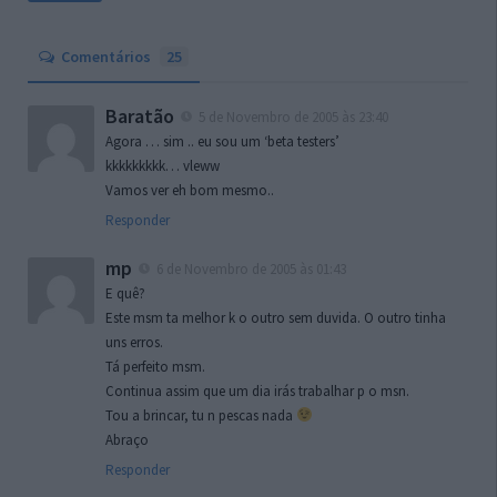
Comentários
25
Baratão
5 de Novembro de 2005 às 23:40
Agora … sim .. eu sou um ‘beta testers’
kkkkkkkkk… vleww
Vamos ver eh bom mesmo..
Responder
mp
6 de Novembro de 2005 às 01:43
E quê?
Este msm ta melhor k o outro sem duvida. O outro tinha
uns erros.
Tá perfeito msm.
Continua assim que um dia irás trabalhar p o msn.
Tou a brincar, tu n pescas nada
Abraço
Responder