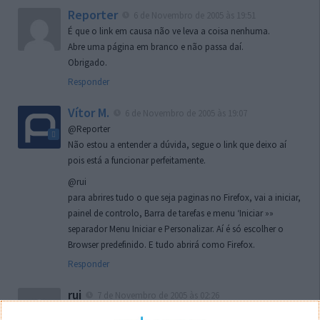
Reporter
6 de Novembro de 2005 às 19:51
É que o link em causa não ve leva a coisa nenhuma.
Abre uma página em branco e não passa daí.
Obrigado.
Responder
Vítor M.
6 de Novembro de 2005 às 19:07
@Reporter
Não estou a entender a dúvida, segue o link que deixo aí
pois está a funcionar perfeitamente.
@rui
para abrires tudo o que seja paginas no Firefox, vai a iniciar,
painel de controlo, Barra de tarefas e menu ‘Iniciar »»
separador Menu Iniciar e Personalizar. Aí é só escolher o
Browser predefinido. E tudo abrirá como Firefox.
Responder
rui
7 de Novembro de 2005 às 02:26
Boas outra vez. Desculpa tar te a chatear mas na