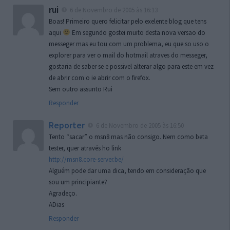
rui
6 de Novembro de 2005 às 16:13
Boas! Primeiro quero felicitar pelo exelente blog que tens
aqui
Em segundo gostei muito desta nova versao do
messeger mas eu tou com um problema, eu que so uso o
explorer para ver o mail do hotmail atraves do messeger,
gostaria de saber se e possivel alterar algo para este em vez
de abrir com o ie abrir com o firefox.
Sem outro assunto Rui
Responder
Reporter
6 de Novembro de 2005 às 16:50
Tento “sacar” o msn8 mas não consigo. Nem como beta
tester, quer através ho link
http://msn8.core-server.be/
Alguém pode dar uma dica, tendo em consideração que
sou um principiante?
Agradeço.
ADias
Responder