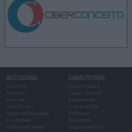
INSTITUCIONAL
CANAIS PPLWARE
Sobre Nós
Fórum Pplware
Contacto
Usados Pplware
Press Kit
Pplware Kids
Ficha Técnica
Empresas Hoje
Regras de Utilização
PiPplware
Privacidade
Newsletter
Política de Cookies
Grupos Facebook