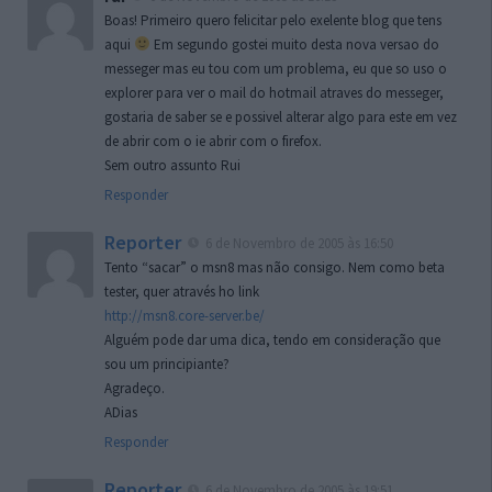
Boas! Primeiro quero felicitar pelo exelente blog que tens
aqui
Em segundo gostei muito desta nova versao do
messeger mas eu tou com um problema, eu que so uso o
explorer para ver o mail do hotmail atraves do messeger,
gostaria de saber se e possivel alterar algo para este em vez
de abrir com o ie abrir com o firefox.
Sem outro assunto Rui
Responder
Reporter
6 de Novembro de 2005 às 16:50
Tento “sacar” o msn8 mas não consigo. Nem como beta
tester, quer através ho link
http://msn8.core-server.be/
Alguém pode dar uma dica, tendo em consideração que
sou um principiante?
Agradeço.
ADias
Responder
Reporter
6 de Novembro de 2005 às 19:51