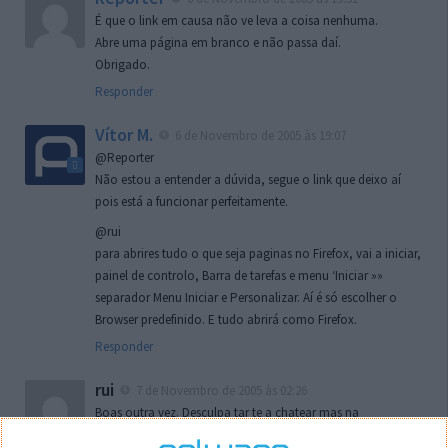
É que o link em causa não ve leva a coisa nenhuma.
Abre uma página em branco e não passa daí.
Obrigado.
Responder
Vítor M.
6 de Novembro de 2005 às 19:07
@Reporter
Não estou a entender a dúvida, segue o link que deixo aí
pois está a funcionar perfeitamente.
@rui
para abrires tudo o que seja paginas no Firefox, vai a iniciar,
painel de controlo, Barra de tarefas e menu ‘Iniciar »»
separador Menu Iniciar e Personalizar. Aí é só escolher o
Browser predefinido. E tudo abrirá como Firefox.
Responder
rui
7 de Novembro de 2005 às 02:26
Boas outra vez. Desculpa tar te a chatear mas na
localizaçao referida n se encontra la nada k me permita por