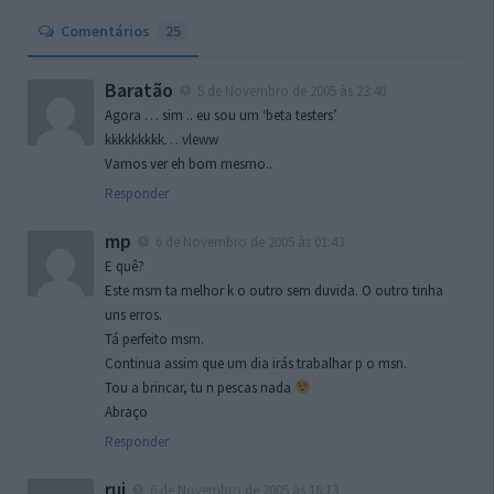
Comentários
25
Baratão
5 de Novembro de 2005 às 23:40
Agora … sim .. eu sou um ‘beta testers’
kkkkkkkkk… vleww
Vamos ver eh bom mesmo..
Responder
mp
6 de Novembro de 2005 às 01:43
E quê?
Este msm ta melhor k o outro sem duvida. O outro tinha
uns erros.
Tá perfeito msm.
Continua assim que um dia irás trabalhar p o msn.
Tou a brincar, tu n pescas nada
Abraço
Responder
rui
6 de Novembro de 2005 às 16:13