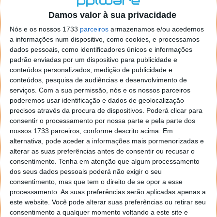
o firefox como browser predefenido
Ja percorri o painel
Damos valor à sua privacidade
de control tudo e nada. Tou a comecar a desesperar, ate ja
tentei apagar o explorer na tentativa de forçar o uso do
Nós e os nossos 1733
parceiros
armazenamos e/ou acedemos
firefox mas em vao. Kaso te lembres de outra dica fico
a informações num dispositivo, como cookies, e processamos
agradecido, caso contrario obrigado a mesma
dados pessoais, como identificadores únicos e informações
Responder
padrão enviadas por um dispositivo para publicidade e
conteúdos personalizados, medição de publicidade e
Vítor M.
conteúdos, pesquisa de audiências e desenvolvimento de
7 de Novembro de 2005 às 01:39
serviços.
Com a sua permissão, nós e os nossos parceiros
@Reporter
poderemos usar identificação e dados de geolocalização
Desculpa mas o link funciona. Seja como for segue por mail
precisos através da procura de dispositivos. Poderá clicar para
o MSn Messenger 8.
consentir o processamento por nossa parte e pela parte dos
Responder
nossos 1733 parceiros, conforme descrito acima. Em
alternativa, pode aceder a informações mais pormenorizadas e
Vítor M.
7 de Novembro de 2005 às 11:21
alterar as suas preferências antes de consentir ou recusar o
@Rui
consentimento.
Tenha em atenção que algum processamento
Tens de encontrar o que te falei. Faz da seguinte maneira,
dos seus dados pessoais poderá não exigir o seu
janela iniciar e no topo dessa janela com o botão direito do
consentimento, mas que tem o direito de se opor a esse
rato faz propriedades. Depois no separador Menu ‘Iniciar’
processamento. As suas preferências serão aplicadas apenas a
clica no botão ‘Personalizar’ aí encontrarás no separador
este website. Você pode alterar suas preferências ou retirar seu
geral a opção para escolheres o Browser com que queres
consentimento a qualquer momento voltando a este site e