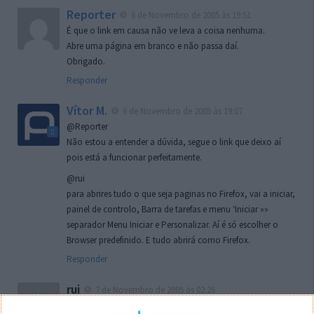
Reporter
6 de Novembro de 2005 às 19:51
É que o link em causa não ve leva a coisa nenhuma.
Abre uma página em branco e não passa daí.
Obrigado.
Responder
Vítor M.
6 de Novembro de 2005 às 19:07
@Reporter
Não estou a entender a dúvida, segue o link que deixo aí
pois está a funcionar perfeitamente.
@rui
para abrires tudo o que seja paginas no Firefox, vai a iniciar,
painel de controlo, Barra de tarefas e menu ‘Iniciar »»
separador Menu Iniciar e Personalizar. Aí é só escolher o
Browser predefinido. E tudo abrirá como Firefox.
Responder
rui
7 de Novembro de 2005 às 02:26
Boas outra vez. Desculpa tar te a chatear mas na