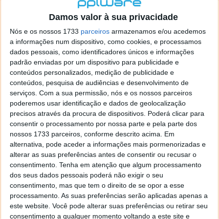
localizaçao referida n se encontra la nada k me permita por
o firefox como browser predefenido
Ja percorri o painel
Damos valor à sua privacidade
de control tudo e nada. Tou a comecar a desesperar, ate ja
Nós e os nossos 1733
parceiros
armazenamos e/ou acedemos
tentei apagar o explorer na tentativa de forçar o uso do
a informações num dispositivo, como cookies, e processamos
firefox mas em vao. Kaso te lembres de outra dica fico
dados pessoais, como identificadores únicos e informações
agradecido, caso contrario obrigado a mesma
padrão enviadas por um dispositivo para publicidade e
Responder
conteúdos personalizados, medição de publicidade e
conteúdos, pesquisa de audiências e desenvolvimento de
Vítor M.
serviços.
Com a sua permissão, nós e os nossos parceiros
7 de Novembro de 2005 às 01:39
poderemos usar identificação e dados de geolocalização
@Reporter
precisos através da procura de dispositivos. Poderá clicar para
Desculpa mas o link funciona. Seja como for segue por mail
consentir o processamento por nossa parte e pela parte dos
o MSn Messenger 8.
nossos 1733 parceiros, conforme descrito acima. Em
Responder
alternativa, pode aceder a informações mais pormenorizadas e
alterar as suas preferências antes de consentir ou recusar o
Vítor M.
7 de Novembro de 2005 às 11:21
consentimento.
Tenha em atenção que algum processamento
@Rui
dos seus dados pessoais poderá não exigir o seu
Tens de encontrar o que te falei. Faz da seguinte maneira,
consentimento, mas que tem o direito de se opor a esse
janela iniciar e no topo dessa janela com o botão direito do
processamento. As suas preferências serão aplicadas apenas a
rato faz propriedades. Depois no separador Menu ‘Iniciar’
este website. Você pode alterar suas preferências ou retirar seu
clica no botão ‘Personalizar’ aí encontrarás no separador
consentimento a qualquer momento voltando a este site e