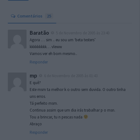
Comentários
25
Baratão
5 de Novembro de 2005 às 23:40
Agora … sim .. eu sou um ‘beta testers’
kkkkkkkkk… vleww
Vamos ver eh bom mesmo..
Responder
mp
6 de Novembro de 2005 às 01:43
E quê?
Este msm ta melhor k o outro sem duvida. O outro tinha
uns erros.
Tá perfeito msm.
Continua assim que um dia irás trabalhar p o msn.
Tou a brincar, tu n pescas nada
Abraço
Responder