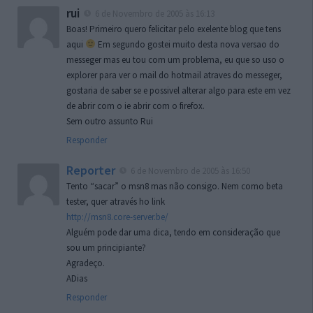
rui
6 de Novembro de 2005 às 16:13
Boas! Primeiro quero felicitar pelo exelente blog que tens
aqui
Em segundo gostei muito desta nova versao do
messeger mas eu tou com um problema, eu que so uso o
explorer para ver o mail do hotmail atraves do messeger,
gostaria de saber se e possivel alterar algo para este em vez
de abrir com o ie abrir com o firefox.
Sem outro assunto Rui
Responder
Reporter
6 de Novembro de 2005 às 16:50
Tento “sacar” o msn8 mas não consigo. Nem como beta
tester, quer através ho link
http://msn8.core-server.be/
Alguém pode dar uma dica, tendo em consideração que
sou um principiante?
Agradeço.
ADias
Responder