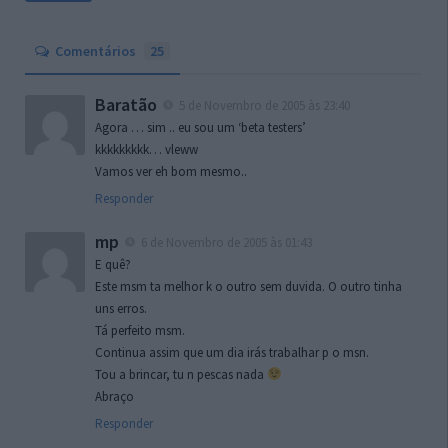
Comentários
25
Baratão
5 de Novembro de 2005 às 23:40
Agora … sim .. eu sou um ‘beta testers’
kkkkkkkkk… vleww
Vamos ver eh bom mesmo..
Responder
mp
6 de Novembro de 2005 às 01:43
E quê?
Este msm ta melhor k o outro sem duvida. O outro tinha
uns erros.
Tá perfeito msm.
Continua assim que um dia irás trabalhar p o msn.
Tou a brincar, tu n pescas nada
Abraço
Responder