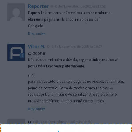
Reporter
6 de Novembro de 2005 às 19:51
É que o link em causa não ve leva a coisa nenhuma.
Abre uma página em branco e não passa daí.
Obrigado.
Responder
Vítor M.
6 de Novembro de 2005 às 19:07
@Reporter
Não estou a entender a dúvida, segue o link que deixo aí
pois está a funcionar perfeitamente.
@rui
para abrires tudo o que seja paginas no Firefox, vai a iniciar,
painel de controlo, Barra de tarefas e menu ‘Iniciar »»
separador Menu Iniciar e Personalizar. Aí é só escolher o
Browser predefinido. E tudo abrirá como Firefox.
Responder
rui
7 de Novembro de 2005 às 02:26
Boas outra vez. Desculpa tar te a chatear mas na