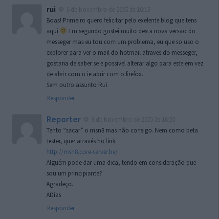
rui
6 de Novembro de 2005 às 16:13
Boas! Primeiro quero felicitar pelo exelente blog que tens
aqui
Em segundo gostei muito desta nova versao do
messeger mas eu tou com um problema, eu que so uso o
explorer para ver o mail do hotmail atraves do messeger,
gostaria de saber se e possivel alterar algo para este em vez
de abrir com o ie abrir com o firefox.
Sem outro assunto Rui
Responder
Reporter
6 de Novembro de 2005 às 16:50
Tento “sacar” o msn8 mas não consigo. Nem como beta
tester, quer através ho link
http://msn8.core-server.be/
Alguém pode dar uma dica, tendo em consideração que
sou um principiante?
Agradeço.
ADias
Responder