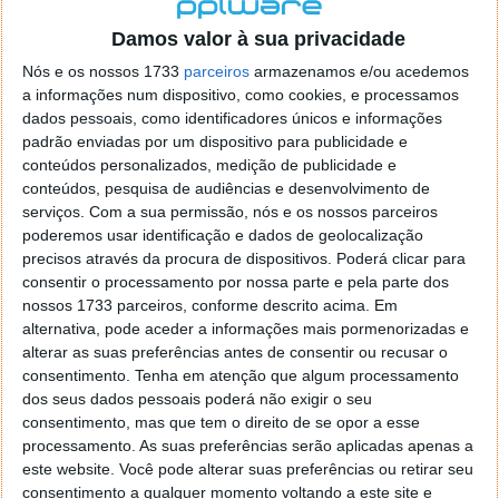
localizaçao referida n se encontra la nada k me permita por
o firefox como browser predefenido
Ja percorri o painel
Damos valor à sua privacidade
de control tudo e nada. Tou a comecar a desesperar, ate ja
Nós e os nossos 1733
parceiros
armazenamos e/ou acedemos
tentei apagar o explorer na tentativa de forçar o uso do
a informações num dispositivo, como cookies, e processamos
firefox mas em vao. Kaso te lembres de outra dica fico
dados pessoais, como identificadores únicos e informações
agradecido, caso contrario obrigado a mesma
padrão enviadas por um dispositivo para publicidade e
Responder
conteúdos personalizados, medição de publicidade e
conteúdos, pesquisa de audiências e desenvolvimento de
Vítor M.
serviços.
Com a sua permissão, nós e os nossos parceiros
7 de Novembro de 2005 às 01:39
poderemos usar identificação e dados de geolocalização
@Reporter
precisos através da procura de dispositivos. Poderá clicar para
Desculpa mas o link funciona. Seja como for segue por mail
consentir o processamento por nossa parte e pela parte dos
o MSn Messenger 8.
nossos 1733 parceiros, conforme descrito acima. Em
Responder
alternativa, pode aceder a informações mais pormenorizadas e
alterar as suas preferências antes de consentir ou recusar o
Vítor M.
7 de Novembro de 2005 às 11:21
consentimento.
Tenha em atenção que algum processamento
@Rui
dos seus dados pessoais poderá não exigir o seu
Tens de encontrar o que te falei. Faz da seguinte maneira,
consentimento, mas que tem o direito de se opor a esse
janela iniciar e no topo dessa janela com o botão direito do
processamento. As suas preferências serão aplicadas apenas a
rato faz propriedades. Depois no separador Menu ‘Iniciar’
este website. Você pode alterar suas preferências ou retirar seu
clica no botão ‘Personalizar’ aí encontrarás no separador
consentimento a qualquer momento voltando a este site e