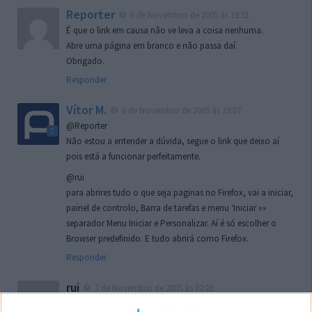
Reporter
6 de Novembro de 2005 às 19:51
É que o link em causa não ve leva a coisa nenhuma.
Abre uma página em branco e não passa daí.
Obrigado.
Responder
Vítor M.
6 de Novembro de 2005 às 19:07
@Reporter
Não estou a entender a dúvida, segue o link que deixo aí
pois está a funcionar perfeitamente.
@rui
para abrires tudo o que seja paginas no Firefox, vai a iniciar,
painel de controlo, Barra de tarefas e menu ‘Iniciar »»
separador Menu Iniciar e Personalizar. Aí é só escolher o
Browser predefinido. E tudo abrirá como Firefox.
Responder
rui
7 de Novembro de 2005 às 02:26
Boas outra vez. Desculpa tar te a chatear mas na