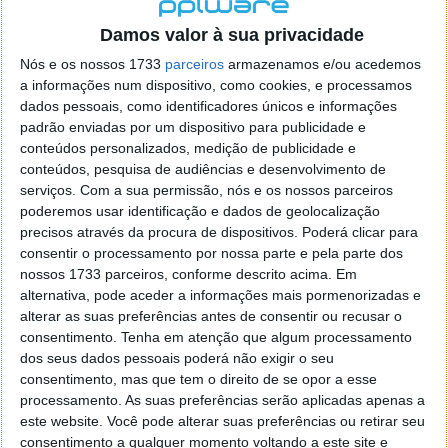
localizaçao referida n se encontra la nada k me permita por
o firefox como browser predefenido
Ja percorri o painel
Damos valor à sua privacidade
de control tudo e nada. Tou a comecar a desesperar, ate ja
Nós e os nossos 1733
parceiros
armazenamos e/ou acedemos
tentei apagar o explorer na tentativa de forçar o uso do
a informações num dispositivo, como cookies, e processamos
firefox mas em vao. Kaso te lembres de outra dica fico
dados pessoais, como identificadores únicos e informações
agradecido, caso contrario obrigado a mesma
padrão enviadas por um dispositivo para publicidade e
Responder
conteúdos personalizados, medição de publicidade e
conteúdos, pesquisa de audiências e desenvolvimento de
Vítor M.
serviços.
Com a sua permissão, nós e os nossos parceiros
7 de Novembro de 2005 às 01:39
poderemos usar identificação e dados de geolocalização
@Reporter
precisos através da procura de dispositivos. Poderá clicar para
Desculpa mas o link funciona. Seja como for segue por mail
consentir o processamento por nossa parte e pela parte dos
o MSn Messenger 8.
nossos 1733 parceiros, conforme descrito acima. Em
Responder
alternativa, pode aceder a informações mais pormenorizadas e
alterar as suas preferências antes de consentir ou recusar o
Vítor M.
7 de Novembro de 2005 às 11:21
consentimento.
Tenha em atenção que algum processamento
@Rui
dos seus dados pessoais poderá não exigir o seu
Tens de encontrar o que te falei. Faz da seguinte maneira,
consentimento, mas que tem o direito de se opor a esse
janela iniciar e no topo dessa janela com o botão direito do
processamento. As suas preferências serão aplicadas apenas a
rato faz propriedades. Depois no separador Menu ‘Iniciar’
este website. Você pode alterar suas preferências ou retirar seu
clica no botão ‘Personalizar’ aí encontrarás no separador
consentimento a qualquer momento voltando a este site e