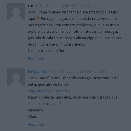
rui
6 de Novembro de 2005 às 16:13
Boas! Primeiro quero felicitar pelo exelente blog que tens
aqui
Em segundo gostei muito desta nova versao do
messeger mas eu tou com um problema, eu que so uso o
explorer para ver o mail do hotmail atraves do messeger,
gostaria de saber se e possivel alterar algo para este em vez
de abrir com o ie abrir com o firefox.
Sem outro assunto Rui
Responder
Reporter
6 de Novembro de 2005 às 16:50
Tento “sacar” o msn8 mas não consigo. Nem como beta
tester, quer através ho link
http://msn8.core-server.be/
Alguém pode dar uma dica, tendo em consideração que
sou um principiante?
Agradeço.
ADias
Responder