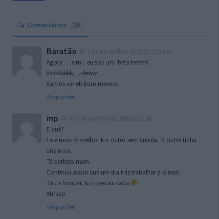
Comentários
25
Baratão
5 de Novembro de 2005 às 23:40
Agora … sim .. eu sou um ‘beta testers’
kkkkkkkkk… vleww
Vamos ver eh bom mesmo..
Responder
mp
6 de Novembro de 2005 às 01:43
E quê?
Este msm ta melhor k o outro sem duvida. O outro tinha
uns erros.
Tá perfeito msm.
Continua assim que um dia irás trabalhar p o msn.
Tou a brincar, tu n pescas nada
Abraço
Responder