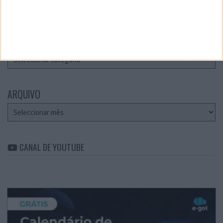
Teste a velocidade da sua Internet
CATEGORIAS
Categorias
ARQUIVO
Arquivo
CANAL DE YOUTUBE