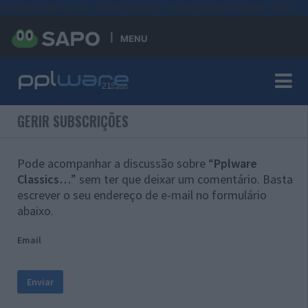
#sre{border-style: solid;display: unset;border-width: thin;}
MENU
GERIR SUBSCRIÇÕES
Pode acompanhar a discussão sobre “
Pplware
Classics…
” sem ter que deixar um comentário. Basta
escrever o seu endereço de e-mail no formulário
abaixo.
Email