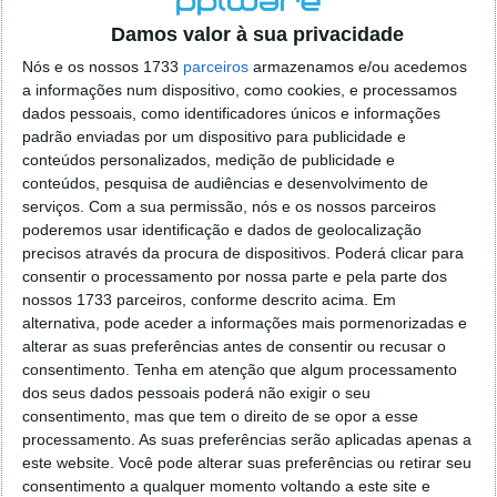
o firefox como browser predefenido
Ja percorri o painel
Damos valor à sua privacidade
de control tudo e nada. Tou a comecar a desesperar, ate ja
tentei apagar o explorer na tentativa de forçar o uso do
Nós e os nossos 1733
parceiros
armazenamos e/ou acedemos
firefox mas em vao. Kaso te lembres de outra dica fico
a informações num dispositivo, como cookies, e processamos
agradecido, caso contrario obrigado a mesma
dados pessoais, como identificadores únicos e informações
Responder
padrão enviadas por um dispositivo para publicidade e
conteúdos personalizados, medição de publicidade e
Vítor M.
conteúdos, pesquisa de audiências e desenvolvimento de
7 de Novembro de 2005 às 01:39
serviços.
Com a sua permissão, nós e os nossos parceiros
@Reporter
poderemos usar identificação e dados de geolocalização
Desculpa mas o link funciona. Seja como for segue por mail
precisos através da procura de dispositivos. Poderá clicar para
o MSn Messenger 8.
consentir o processamento por nossa parte e pela parte dos
Responder
nossos 1733 parceiros, conforme descrito acima. Em
alternativa, pode aceder a informações mais pormenorizadas e
Vítor M.
7 de Novembro de 2005 às 11:21
alterar as suas preferências antes de consentir ou recusar o
@Rui
consentimento.
Tenha em atenção que algum processamento
Tens de encontrar o que te falei. Faz da seguinte maneira,
dos seus dados pessoais poderá não exigir o seu
janela iniciar e no topo dessa janela com o botão direito do
consentimento, mas que tem o direito de se opor a esse
rato faz propriedades. Depois no separador Menu ‘Iniciar’
processamento. As suas preferências serão aplicadas apenas a
clica no botão ‘Personalizar’ aí encontrarás no separador
este website. Você pode alterar suas preferências ou retirar seu
geral a opção para escolheres o Browser com que queres
consentimento a qualquer momento voltando a este site e