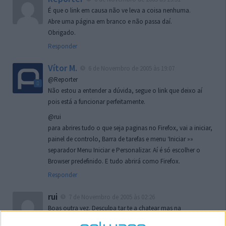
É que o link em causa não ve leva a coisa nenhuma.
Abre uma página em branco e não passa daí.
Obrigado.
Responder
Vítor M.
6 de Novembro de 2005 às 19:07
@Reporter
Não estou a entender a dúvida, segue o link que deixo aí
pois está a funcionar perfeitamente.
@rui
para abrires tudo o que seja paginas no Firefox, vai a iniciar,
painel de controlo, Barra de tarefas e menu ‘Iniciar »»
separador Menu Iniciar e Personalizar. Aí é só escolher o
Browser predefinido. E tudo abrirá como Firefox.
Responder
rui
7 de Novembro de 2005 às 02:26
Boas outra vez. Desculpa tar te a chatear mas na
localizaçao referida n se encontra la nada k me permita por