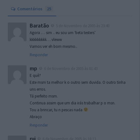
Comentários
25
Baratão
5 de Novembro de 2005 às 23:40
Agora … sim .. eu sou um ‘beta testers’
kkkkkkkkk… vleww
Vamos ver eh bom mesmo..
Responder
mp
6 de Novembro de 2005 às 01:43
E quê?
Este msm ta melhor k o outro sem duvida. O outro tinha
uns erros.
Tá perfeito msm.
Continua assim que um dia irás trabalhar p o msn.
Tou a brincar, tu n pescas nada
Abraço
Responder
rui
6 de Novembro de 2005 às 16:13