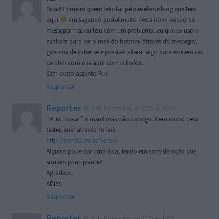
Boas! Primeiro quero felicitar pelo exelente blog que tens
aqui
Em segundo gostei muito desta nova versao do
messeger mas eu tou com um problema, eu que so uso o
explorer para ver o mail do hotmail atraves do messeger,
gostaria de saber se e possivel alterar algo para este em vez
de abrir com o ie abrir com o firefox.
Sem outro assunto Rui
Responder
Reporter
6 de Novembro de 2005 às 16:50
Tento “sacar” o msn8 mas não consigo. Nem como beta
tester, quer através ho link
http://msn8.core-server.be/
Alguém pode dar uma dica, tendo em consideração que
sou um principiante?
Agradeço.
ADias
Responder
Reporter
6 de Novembro de 2005 às 19:51