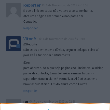
Reporter
6 de Novembro de 2005 às 19:51
É que o link em causa não ve leva a coisa nenhuma.
Abre uma página em branco e não passa daí.
Obrigado.
Responder
Vítor M.
6 de Novembro de 2005 às 19:07
@Reporter
Não estou a entender a dúvida, segue o link que deixo aí
pois está a funcionar perfeitamente.
@rui
para abrires tudo o que seja paginas no Firefox, vai a iniciar,
painel de controlo, Barra de tarefas e menu ‘Iniciar »»
separador Menu Iniciar e Personalizar. Aí é só escolher o
Browser predefinido. E tudo abrirá como Firefox.
Responder
rui
7 de Novembro de 2005 às 02:26
Boas outra vez. Desculpa tar te a chatear mas na