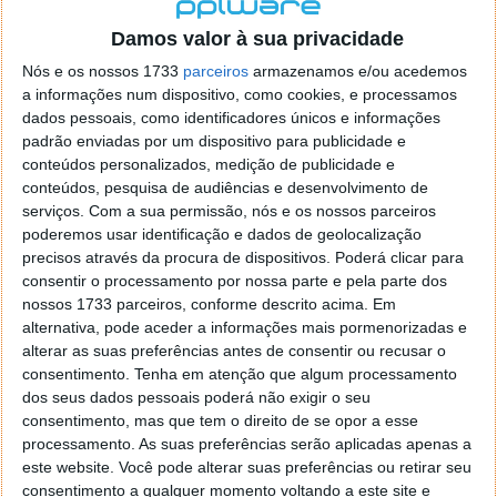
localizaçao referida n se encontra la nada k me permita por
o firefox como browser predefenido
Ja percorri o painel
Damos valor à sua privacidade
de control tudo e nada. Tou a comecar a desesperar, ate ja
Nós e os nossos 1733
parceiros
armazenamos e/ou acedemos
tentei apagar o explorer na tentativa de forçar o uso do
a informações num dispositivo, como cookies, e processamos
firefox mas em vao. Kaso te lembres de outra dica fico
dados pessoais, como identificadores únicos e informações
agradecido, caso contrario obrigado a mesma
padrão enviadas por um dispositivo para publicidade e
Responder
conteúdos personalizados, medição de publicidade e
conteúdos, pesquisa de audiências e desenvolvimento de
Vítor M.
serviços.
Com a sua permissão, nós e os nossos parceiros
7 de Novembro de 2005 às 01:39
poderemos usar identificação e dados de geolocalização
@Reporter
precisos através da procura de dispositivos. Poderá clicar para
Desculpa mas o link funciona. Seja como for segue por mail
consentir o processamento por nossa parte e pela parte dos
o MSn Messenger 8.
nossos 1733 parceiros, conforme descrito acima. Em
Responder
alternativa, pode aceder a informações mais pormenorizadas e
alterar as suas preferências antes de consentir ou recusar o
Vítor M.
7 de Novembro de 2005 às 11:21
consentimento.
Tenha em atenção que algum processamento
@Rui
dos seus dados pessoais poderá não exigir o seu
Tens de encontrar o que te falei. Faz da seguinte maneira,
consentimento, mas que tem o direito de se opor a esse
janela iniciar e no topo dessa janela com o botão direito do
processamento. As suas preferências serão aplicadas apenas a
rato faz propriedades. Depois no separador Menu ‘Iniciar’
este website. Você pode alterar suas preferências ou retirar seu
clica no botão ‘Personalizar’ aí encontrarás no separador
consentimento a qualquer momento voltando a este site e