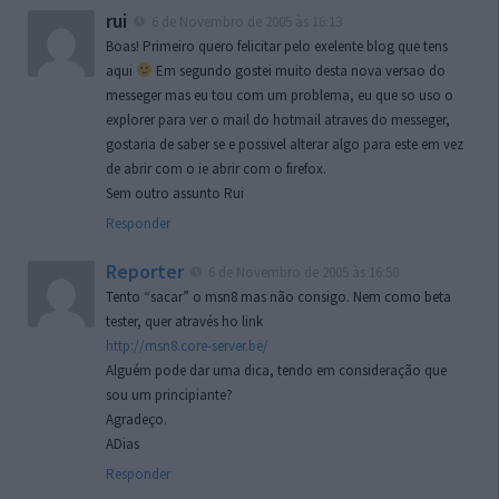
rui
6 de Novembro de 2005 às 16:13
Boas! Primeiro quero felicitar pelo exelente blog que tens
aqui
Em segundo gostei muito desta nova versao do
messeger mas eu tou com um problema, eu que so uso o
explorer para ver o mail do hotmail atraves do messeger,
gostaria de saber se e possivel alterar algo para este em vez
de abrir com o ie abrir com o firefox.
Sem outro assunto Rui
Responder
Reporter
6 de Novembro de 2005 às 16:50
Tento “sacar” o msn8 mas não consigo. Nem como beta
tester, quer através ho link
http://msn8.core-server.be/
Alguém pode dar uma dica, tendo em consideração que
sou um principiante?
Agradeço.
ADias
Responder