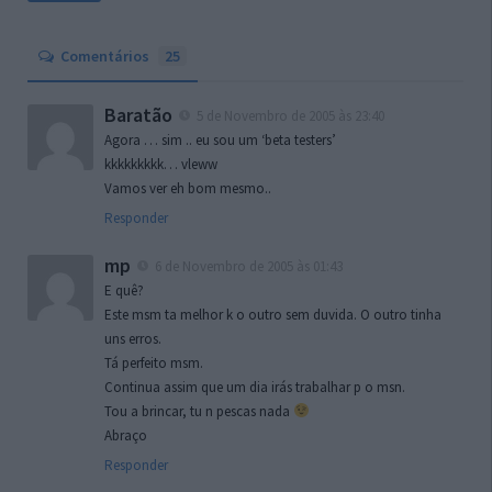
Comentários
25
Baratão
5 de Novembro de 2005 às 23:40
Agora … sim .. eu sou um ‘beta testers’
kkkkkkkkk… vleww
Vamos ver eh bom mesmo..
Responder
mp
6 de Novembro de 2005 às 01:43
E quê?
Este msm ta melhor k o outro sem duvida. O outro tinha
uns erros.
Tá perfeito msm.
Continua assim que um dia irás trabalhar p o msn.
Tou a brincar, tu n pescas nada
Abraço
Responder