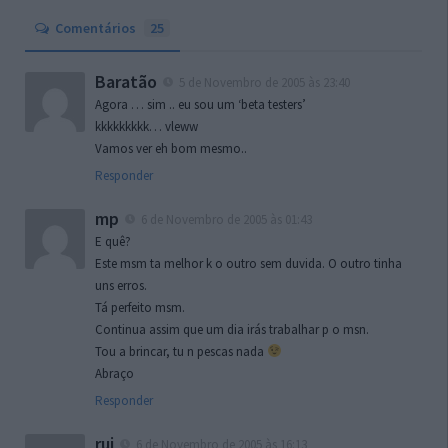
Comentários
25
Baratão
5 de Novembro de 2005 às 23:40
Agora … sim .. eu sou um ‘beta testers’
kkkkkkkkk… vleww
Vamos ver eh bom mesmo..
Responder
mp
6 de Novembro de 2005 às 01:43
E quê?
Este msm ta melhor k o outro sem duvida. O outro tinha
uns erros.
Tá perfeito msm.
Continua assim que um dia irás trabalhar p o msn.
Tou a brincar, tu n pescas nada
Abraço
Responder
rui
6 de Novembro de 2005 às 16:13