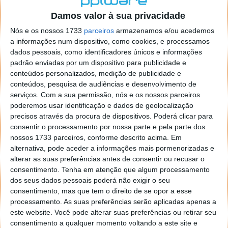
o firefox como browser predefenido
Ja percorri o painel
Damos valor à sua privacidade
de control tudo e nada. Tou a comecar a desesperar, ate ja
tentei apagar o explorer na tentativa de forçar o uso do
Nós e os nossos 1733
parceiros
armazenamos e/ou acedemos
firefox mas em vao. Kaso te lembres de outra dica fico
a informações num dispositivo, como cookies, e processamos
agradecido, caso contrario obrigado a mesma
dados pessoais, como identificadores únicos e informações
Responder
padrão enviadas por um dispositivo para publicidade e
conteúdos personalizados, medição de publicidade e
Vítor M.
conteúdos, pesquisa de audiências e desenvolvimento de
7 de Novembro de 2005 às 01:39
serviços.
Com a sua permissão, nós e os nossos parceiros
@Reporter
poderemos usar identificação e dados de geolocalização
Desculpa mas o link funciona. Seja como for segue por mail
precisos através da procura de dispositivos. Poderá clicar para
o MSn Messenger 8.
consentir o processamento por nossa parte e pela parte dos
Responder
nossos 1733 parceiros, conforme descrito acima. Em
alternativa, pode aceder a informações mais pormenorizadas e
Vítor M.
7 de Novembro de 2005 às 11:21
alterar as suas preferências antes de consentir ou recusar o
@Rui
consentimento.
Tenha em atenção que algum processamento
Tens de encontrar o que te falei. Faz da seguinte maneira,
dos seus dados pessoais poderá não exigir o seu
janela iniciar e no topo dessa janela com o botão direito do
consentimento, mas que tem o direito de se opor a esse
rato faz propriedades. Depois no separador Menu ‘Iniciar’
processamento. As suas preferências serão aplicadas apenas a
clica no botão ‘Personalizar’ aí encontrarás no separador
este website. Você pode alterar suas preferências ou retirar seu
geral a opção para escolheres o Browser com que queres
consentimento a qualquer momento voltando a este site e