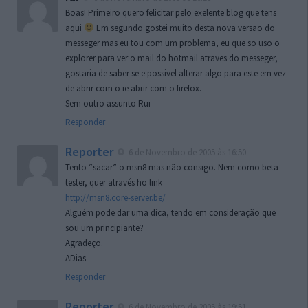
Boas! Primeiro quero felicitar pelo exelente blog que tens
aqui
Em segundo gostei muito desta nova versao do
messeger mas eu tou com um problema, eu que so uso o
explorer para ver o mail do hotmail atraves do messeger,
gostaria de saber se e possivel alterar algo para este em vez
de abrir com o ie abrir com o firefox.
Sem outro assunto Rui
Responder
Reporter
6 de Novembro de 2005 às 16:50
Tento “sacar” o msn8 mas não consigo. Nem como beta
tester, quer através ho link
http://msn8.core-server.be/
Alguém pode dar uma dica, tendo em consideração que
sou um principiante?
Agradeço.
ADias
Responder
Reporter
6 de Novembro de 2005 às 19:51