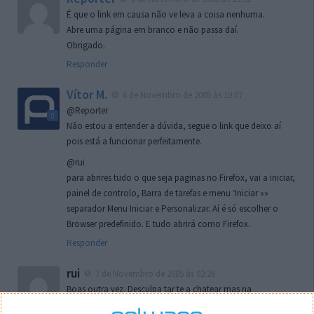
É que o link em causa não ve leva a coisa nenhuma.
Abre uma página em branco e não passa daí.
Obrigado.
Responder
Vítor M.
6 de Novembro de 2005 às 19:07
@Reporter
Não estou a entender a dúvida, segue o link que deixo aí
pois está a funcionar perfeitamente.
@rui
para abrires tudo o que seja paginas no Firefox, vai a iniciar,
painel de controlo, Barra de tarefas e menu ‘Iniciar »»
separador Menu Iniciar e Personalizar. Aí é só escolher o
Browser predefinido. E tudo abrirá como Firefox.
Responder
rui
7 de Novembro de 2005 às 02:26
Boas outra vez. Desculpa tar te a chatear mas na
localizaçao referida n se encontra la nada k me permita por