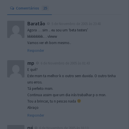
Comentários
25
Baratão
5 de Novembro de 2005 às 23:40
Agora … sim .. eu sou um ‘beta testers’
kkkkkkkkk… vleww
Vamos ver eh bom mesmo..
Responder
mp
6 de Novembro de 2005 às 01:43
E quê?
Este msm ta melhor k o outro sem duvida. O outro tinha
uns erros.
Tá perfeito msm.
Continua assim que um dia irás trabalhar p o msn.
Tou a brincar, tu n pescas nada
Abraço
Responder
rui
6 de Novembro de 2005 às 16:13