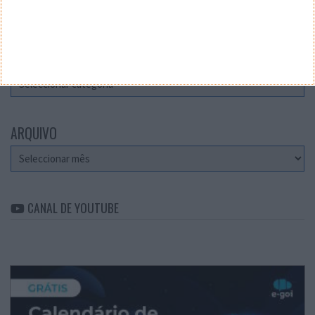
Teste a velocidade da sua Internet
CATEGORIAS
Categorias
ARQUIVO
Arquivo
CANAL DE YOUTUBE