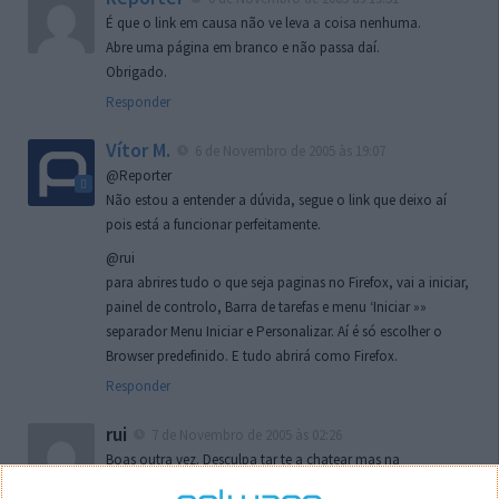
É que o link em causa não ve leva a coisa nenhuma.
Abre uma página em branco e não passa daí.
Obrigado.
Responder
Vítor M.
6 de Novembro de 2005 às 19:07
@Reporter
Não estou a entender a dúvida, segue o link que deixo aí
pois está a funcionar perfeitamente.
@rui
para abrires tudo o que seja paginas no Firefox, vai a iniciar,
painel de controlo, Barra de tarefas e menu ‘Iniciar »»
separador Menu Iniciar e Personalizar. Aí é só escolher o
Browser predefinido. E tudo abrirá como Firefox.
Responder
rui
7 de Novembro de 2005 às 02:26
Boas outra vez. Desculpa tar te a chatear mas na
localizaçao referida n se encontra la nada k me permita por