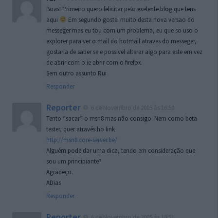
Boas! Primeiro quero felicitar pelo exelente blog que tens
aqui
Em segundo gostei muito desta nova versao do
messeger mas eu tou com um problema, eu que so uso o
explorer para ver o mail do hotmail atraves do messeger,
gostaria de saber se e possivel alterar algo para este em vez
de abrir com o ie abrir com o firefox.
Sem outro assunto Rui
Responder
Reporter
6 de Novembro de 2005 às 16:50
Tento “sacar” o msn8 mas não consigo. Nem como beta
tester, quer através ho link
http://msn8.core-server.be/
Alguém pode dar uma dica, tendo em consideração que
sou um principiante?
Agradeço.
ADias
Responder
Reporter
6 de Novembro de 2005 às 19:51