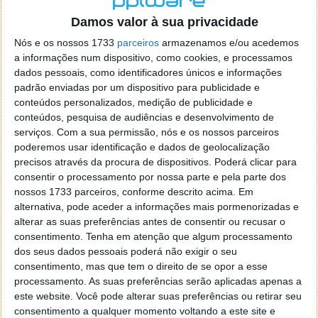
o firefox como browser predefenido
Ja percorri o painel
Damos valor à sua privacidade
de control tudo e nada. Tou a comecar a desesperar, ate ja
tentei apagar o explorer na tentativa de forçar o uso do
Nós e os nossos 1733
parceiros
armazenamos e/ou acedemos
firefox mas em vao. Kaso te lembres de outra dica fico
a informações num dispositivo, como cookies, e processamos
agradecido, caso contrario obrigado a mesma
dados pessoais, como identificadores únicos e informações
Responder
padrão enviadas por um dispositivo para publicidade e
conteúdos personalizados, medição de publicidade e
Vítor M.
conteúdos, pesquisa de audiências e desenvolvimento de
7 de Novembro de 2005 às 01:39
serviços.
Com a sua permissão, nós e os nossos parceiros
@Reporter
poderemos usar identificação e dados de geolocalização
Desculpa mas o link funciona. Seja como for segue por mail
precisos através da procura de dispositivos. Poderá clicar para
o MSn Messenger 8.
consentir o processamento por nossa parte e pela parte dos
Responder
nossos 1733 parceiros, conforme descrito acima. Em
alternativa, pode aceder a informações mais pormenorizadas e
Vítor M.
7 de Novembro de 2005 às 11:21
alterar as suas preferências antes de consentir ou recusar o
@Rui
consentimento.
Tenha em atenção que algum processamento
Tens de encontrar o que te falei. Faz da seguinte maneira,
dos seus dados pessoais poderá não exigir o seu
janela iniciar e no topo dessa janela com o botão direito do
consentimento, mas que tem o direito de se opor a esse
rato faz propriedades. Depois no separador Menu ‘Iniciar’
processamento. As suas preferências serão aplicadas apenas a
clica no botão ‘Personalizar’ aí encontrarás no separador
este website. Você pode alterar suas preferências ou retirar seu
geral a opção para escolheres o Browser com que queres
consentimento a qualquer momento voltando a este site e