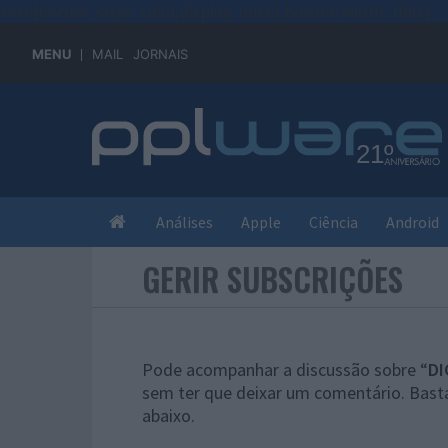
#sre{border-style: solid;display: unset;border-width: thin;}
MENU
MAIL
JORNAIS
Análises
Apple
Ciência
Android
GERIR SUBSCRIÇÕES
Pode acompanhar a discussão sobre “
DI
sem ter que deixar um comentário. Basta
abaixo.