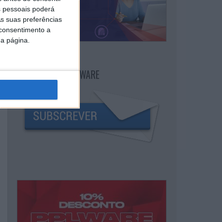
 pessoais poderá
s suas preferências
 consentimento a
da página.
NEWSLETTER PPLWARE