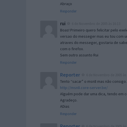
Abraço
Responder
rui
6 de Novembro de 2005 às 16:13
Boas! Primeiro quero felicitar pelo exe
versao do messeger mas eu tou com um 
atraves do messeger, gostaria de saber 
com o firefox.
Sem outro assunto Rui
Responder
Reporter
6 de Novembro de 2005 às 
Tento “sacar” o msn8 mas não consigo.
http://msn8.core-server.be/
Alguém pode dar uma dica, tendo em c
Agradeço.
ADias
Responder
Reporter
6 de Novembro de 2005 às 