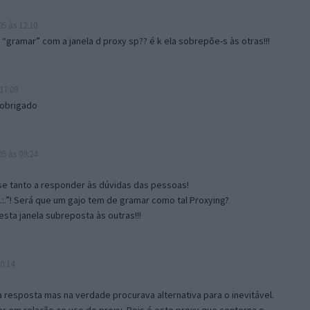
5 às 12:10
gramar” com a janela d proxy sp?? é k ela sobrepõe-s às otras!!!
17:09
 obrigado
5 às 09:24
e tanto a responder às dúvidas das pessoas!
.:.”! Será que um gajo tem de gramar como tal Proxying?
sta janela subreposta às outras!!!
0:14
resposta mas na verdade procurava alternativa para o inevitável.