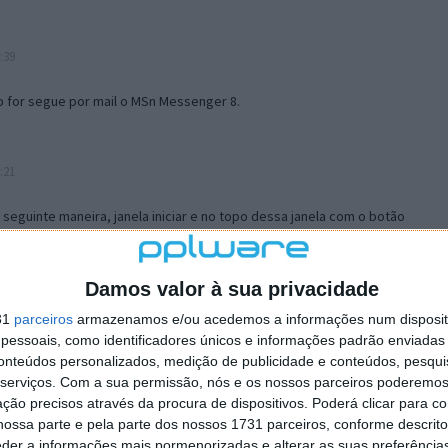
:39
o for segue por mail o MSn Messenger 8.
:21
a seguinte maneira, janela iniciar e no topo dessa janela com o botão
 no separador Menu ‘Iniciar’ clica no botão ‘Personalizar’ aí
ão para escolheres o Browser com que queres navegar e o gestor de
is ao teu Firefox e nas ferramentas ou tools escolhes ‘Opções’ ou
Damos valor à sua privacidade
erta e logo perto do fim encontras um local para colocares um visto
31
parceiros
armazenamos e/ou acedemos a informações num dispositi
e este é o browser predefinido.
essoais, como identificadores únicos e informações padrão enviadas 
conteúdos personalizados, medição de publicidade e conteúdos, pesqui
serviços.
Com a sua permissão, nós e os nossos parceiros poderemos 
12:57
ção precisos através da procura de dispositivos. Poderá clicar para co
ossa parte e pela parte dos nossos 1731 parceiros, conforme descrit
eder a informações mais pormenorizadas e alterar as suas preferência