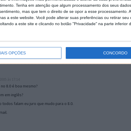
timento.
Tenha em atenção que algum processamento dos seus dados
nsentimento, mas que tem o direito de se opor a esse processamento. A
as a este website. Você pode alterar suas preferências ou retirar seu
19:51
tando a este site e clicando no botão "Privacidade" na parte inferior 
u mail algum.
s 17:00
AIS OPÇÕES
CONCORDO
005 às 17:14
o no 8.0 é boa mesmo?
tem em inglês?
 todos falam eu juro que mudo para o 8.0.
ail.