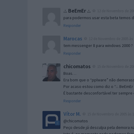
.:. BeEmEr .:.
12 de Novembro de 200
para podermos usar esta beta temos d “
Responder
Marocas
12 de Novembro de 2005 às 
tem messenger 8 para windows 2000 ?
Responder
chicomatos
15 de Novembro de 200
Boas…
Era bom que o “pplware” não demorass
Por acaso estou como diz o “.:. BeEmEr 
É bastante desconfortável ter sempre e
Responder
Vítor M.
15 de Novembro de 2005 às 1
@chicomatos
Peço desde já desculpa pela demora na 