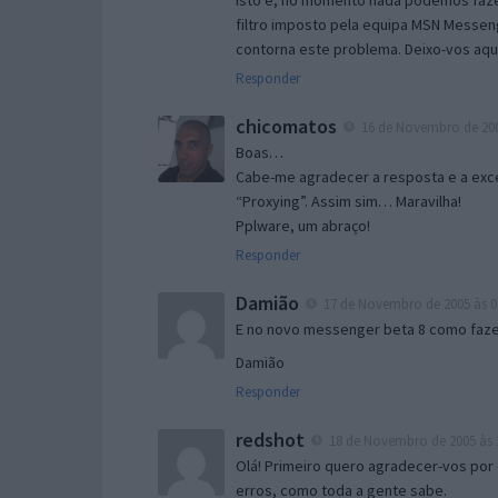
Isto é, no momento nada podemos fazer
filtro imposto pela equipa MSN Messen
contorna este problema. Deixo-vos aqu
Responder
chicomatos
16 de Novembro de 200
Boas…
Cabe-me agradecer a resposta e a exce
“Proxying”. Assim sim… Maravilha!
Pplware, um abraço!
Responder
Damião
17 de Novembro de 2005 às 0
E no novo messenger beta 8 como fazer
Damião
Responder
redshot
18 de Novembro de 2005 às 
Olá! Primeiro quero agradecer-vos por 
erros, como toda a gente sabe.