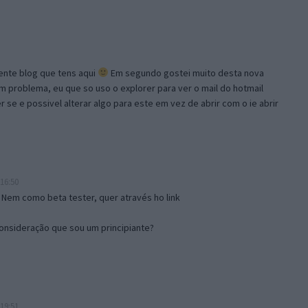
lente blog que tens aqui
Em segundo gostei muito desta nova
problema, eu que so uso o explorer para ver o mail do hotmail
se e possivel alterar algo para este em vez de abrir com o ie abrir
16:50
 Nem como beta tester, quer através ho link
onsideração que sou um principiante?
19:51