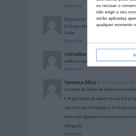
ou recusar o consen
Responder
não exigir o seu co
Reporter
serão aplicadas apen
7 de Novembro de 2005 às 
qualquer momento vol
É só para dizer que ainda não me chego
Grato.
Responder
cristalina
11 de Novembro de 2005 à
M
então people
Responder
Vanessa Silva
11 de Novembro de 2
Gostaria de Saber se essa nova versã
E tb goastaria de saber se ese 8.0 só 
Seu tiver em Português e for bom como
Sem mais Aguardo Resposta no meu e m
Obrigado.
Responder