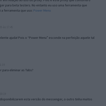
 em relação ao uso do proxy. Pois é este proxy que contorna o
ger para beta testers. No entanto eu uso uma ferramenta que
i a ferramenta que uso:
Power Menu
5 às 17:45
lente ajuda! Pois o “Power Menu” esconde na perfeição aquele tal
1:19
 para eliminar as Tabs?
20:19
disponibilizarem esta versão do messenger, o outro tinha muitos