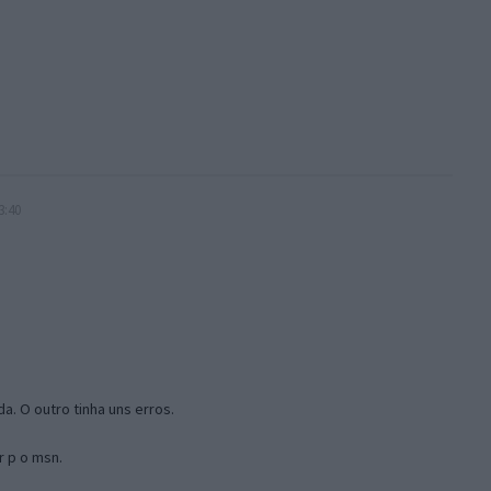
3:40
a. O outro tinha uns erros.
r p o msn.