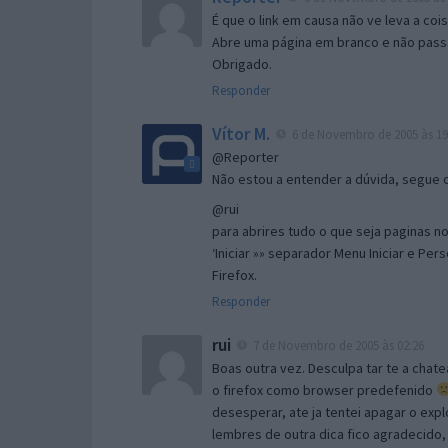
É que o link em causa não ve leva a co
Abre uma página em branco e não passa
Obrigado.
Responder
Vítor M.
6 de Novembro de 2005 às 19
@Reporter
Não estou a entender a dúvida, segue o 
@rui
para abrires tudo o que seja paginas no 
‘Iniciar »» separador Menu Iniciar e Per
Firefox.
Responder
rui
7 de Novembro de 2005 às 02:26
Boas outra vez. Desculpa tar te a chate
o firefox como browser predefenido
desesperar, ate ja tentei apagar o expl
lembres de outra dica fico agradecido