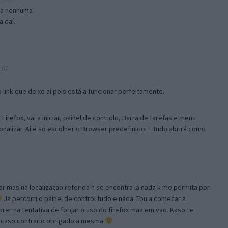
isa nenhuma.
 daí.
:07
link que deixo aí pois está a funcionar perfeitamente.
Firefox, vai a iniciar, painel de controlo, Barra de tarefas e menu
sonalizar. Aí é só escolher o Browser predefinido. E tudo abrirá como
ar mas na localizaçao referida n se encontra la nada k me permita por
Ja percorri o painel de control tudo e nada. Tou a comecar a
orer na tentativa de forçar o uso do firefox mas em vao. Kaso te
, caso contrario obrigado a mesma