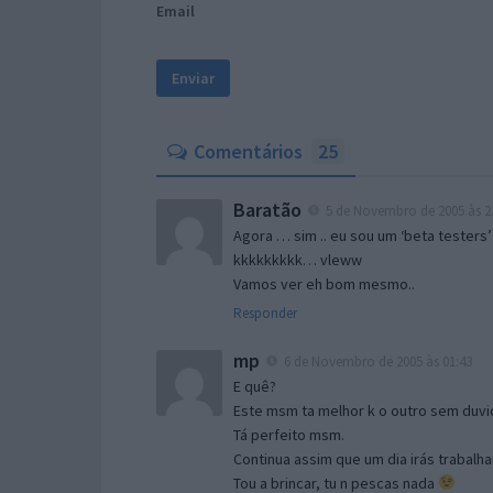
Email
Comentários
25
Baratão
5 de Novembro de 2005 às 2
Agora … sim .. eu sou um ‘beta testers’
kkkkkkkkk… vleww
Vamos ver eh bom mesmo..
Responder
mp
6 de Novembro de 2005 às 01:43
E quê?
Este msm ta melhor k o outro sem duvid
Tá perfeito msm.
Continua assim que um dia irás trabalha
Tou a brincar, tu n pescas nada