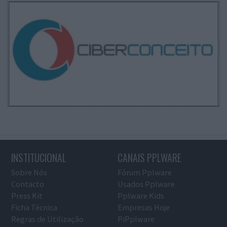
INSTITUCIONAL
CANAIS PPLWARE
Sobre Nós
Fórum Pplware
Contacto
Usados Pplware
Press Kit
Pplware Kids
Ficha Técnica
Empresas Hoje
Regras de Utilização
PiPplware