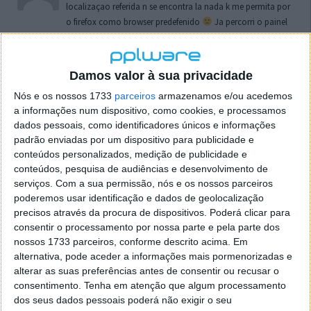
localizaçao referida n se encontra la nada k me permita por
o firefox como browser predefenido
Ja percorri o painel
de control tudo e nada. Tou a comecar a desesperar, ate ja
tentei apagar o explorer na tentativa de forçar o uso do
firefox mas em vao. Kaso te lembres de outra dica fico
Damos valor à sua privacidade
agradecido, caso contrario obrigado a mesma
Nós e os nossos 1733
parceiros
armazenamos e/ou acedemos
Responder
a informações num dispositivo, como cookies, e processamos
dados pessoais, como identificadores únicos e informações
Vítor M.
7 de Novembro de 2005 às 01:39
padrão enviadas por um dispositivo para publicidade e
@Reporter
conteúdos personalizados, medição de publicidade e
Desculpa mas o link funciona. Seja como for segue por mail
conteúdos, pesquisa de audiências e desenvolvimento de
o MSn Messenger 8.
serviços.
Com a sua permissão, nós e os nossos parceiros
Responder
poderemos usar identificação e dados de geolocalização
precisos através da procura de dispositivos. Poderá clicar para
Vítor M.
7 de Novembro de 2005 às 11:21
consentir o processamento por nossa parte e pela parte dos
nossos 1733 parceiros, conforme descrito acima. Em
@Rui
alternativa, pode aceder a informações mais pormenorizadas e
Tens de encontrar o que te falei. Faz da seguinte maneira,
alterar as suas preferências antes de consentir ou recusar o
janela iniciar e no topo dessa janela com o botão direito do
consentimento.
Tenha em atenção que algum processamento
rato faz propriedades. Depois no separador Menu ‘Iniciar’
dos seus dados pessoais poderá não exigir o seu
clica no botão ‘Personalizar’ aí encontrarás no separador