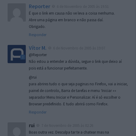
Reporter
6 de Novembro de 2005 às 19:51
É que o link em causa não ve leva a coisa nenhuma.
Abre uma página em branco e não passa daí.
Obrigado.
Responder
Vítor M.
6 de Novembro de 2005 às 19:07
@Reporter
Não estou a entender a dúvida, segue o link que deixo aí
pois está a funcionar perfeitamente.
@rui
para abrires tudo o que seja paginas no Firefox, vai a iniciar,
painel de controlo, Barra de tarefas e menu ‘Iniciar »»
separador Menu Iniciar e Personalizar. Aí é só escolher o
Browser predefinido. E tudo abrirá como Firefox.
Responder
rui
7 de Novembro de 2005 às 02:26
Boas outra vez. Desculpa tar te a chatear mas na