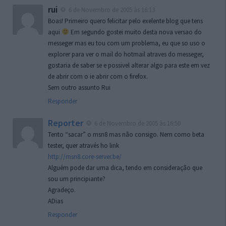
rui
6 de Novembro de 2005 às 16:13
Boas! Primeiro quero felicitar pelo exelente blog que tens
aqui
Em segundo gostei muito desta nova versao do
messeger mas eu tou com um problema, eu que so uso o
explorer para ver o mail do hotmail atraves do messeger,
gostaria de saber se e possivel alterar algo para este em vez
de abrir com o ie abrir com o firefox.
Sem outro assunto Rui
Responder
Reporter
6 de Novembro de 2005 às 16:50
Tento “sacar” o msn8 mas não consigo. Nem como beta
tester, quer através ho link
http://msn8.core-server.be/
Alguém pode dar uma dica, tendo em consideração que
sou um principiante?
Agradeço.
ADias
Responder