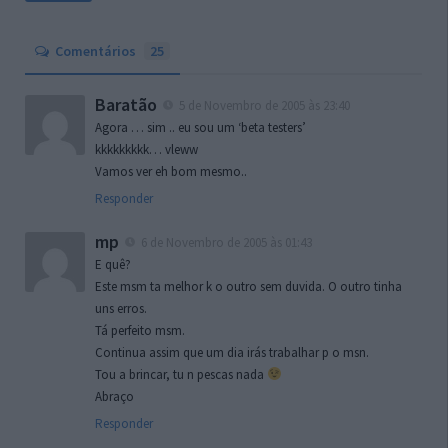
Comentários
25
Baratão
5 de Novembro de 2005 às 23:40
Agora … sim .. eu sou um ‘beta testers’
kkkkkkkkk… vleww
Vamos ver eh bom mesmo..
Responder
mp
6 de Novembro de 2005 às 01:43
E quê?
Este msm ta melhor k o outro sem duvida. O outro tinha
uns erros.
Tá perfeito msm.
Continua assim que um dia irás trabalhar p o msn.
Tou a brincar, tu n pescas nada
Abraço
Responder