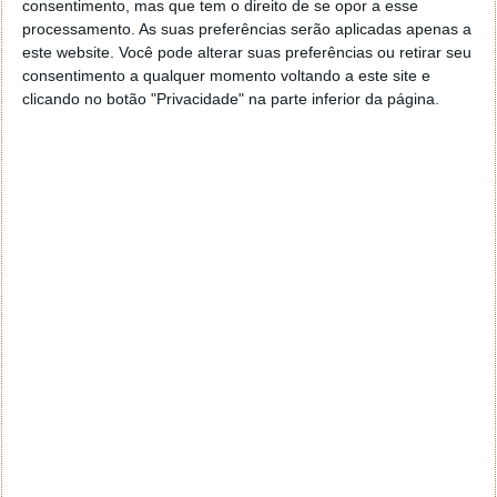
consentimento, mas que tem o direito de se opor a esse
geral a opção para escolheres o Browser com que queres
processamento. As suas preferências serão aplicadas apenas a
navegar e o gestor de e-mail. Caso não consigas chegar lá,
este website. Você pode alterar suas preferências ou retirar seu
vais ao teu Firefox e nas ferramentas ou tools escolhes
consentimento a qualquer momento voltando a este site e
‘Opções’ ou ‘Options’ icon geral da então janela aberta e
clicando no botão "Privacidade" na parte inferior da página.
logo perto do fim encontras um local para colocares um
visto que vai obrigar o Firefox a verificar se este é o browser
predefinido.
Responder
Reporter
7 de Novembro de 2005 às 12:57
Aguardo, então, o e-mail, Vitor.
Muito obrigado.
Responder
Reporter
7 de Novembro de 2005 às 19:51
É só para dizer que ainda não me chegou mail algum.
Grato.
Responder
cristalina
11 de Novembro de 2005 às 17:00