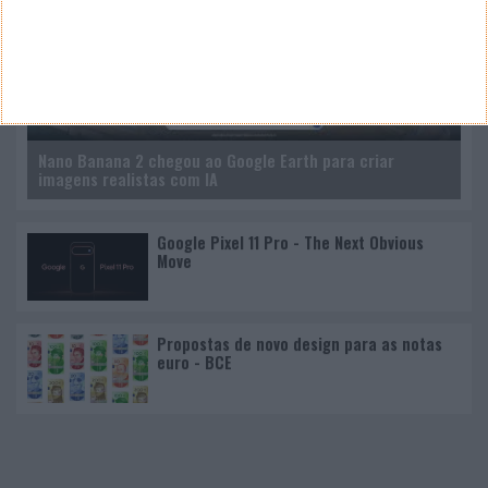
Nano Banana 2 chegou ao Google Earth para criar
imagens realistas com IA
Google Pixel 11 Pro - The Next Obvious
Move
Propostas de novo design para as notas
euro - BCE