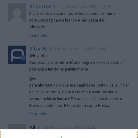
Reporter
6 de Novembro de 2005 às 19:51
É que o link em causa não ve leva a coisa nenhuma.
Abre uma página em branco e não passa daí.
Obrigado.
Responder
Vítor M.
6 de Novembro de 2005 às 19:07
@Reporter
Não estou a entender a dúvida, segue o link que deixo aí
pois está a funcionar perfeitamente.
@rui
para abrires tudo o que seja paginas no Firefox, vai a iniciar,
painel de controlo, Barra de tarefas e menu ‘Iniciar »»
separador Menu Iniciar e Personalizar. Aí é só escolher o
Browser predefinido. E tudo abrirá como Firefox.
Responder
rui
7 de Novembro de 2005 às 02:26
Boas outra vez. Desculpa tar te a chatear mas na