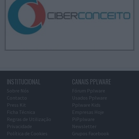
INSTITUCIONAL
CANAIS PPLWARE
Sobre Nós
Fórum Pplware
Contacto
Usados Pplware
Press Kit
Pplware Kids
Ficha Técnica
Empresas Hoje
Regras de Utilização
PiPplware
Privacidade
Newsletter
Política de Cookies
Grupos Facebook