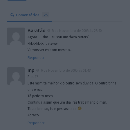
Comentários
25
Baratão
5 de Novembro de 2005 às 23:40
Agora … sim .. eu sou um ‘beta testers’
kkkkkkkkk… vleww
Vamos ver eh bom mesmo..
Responder
mp
6 de Novembro de 2005 às 01:43
E quê?
Este msm ta melhor k o outro sem duvida. O outro tinha
uns erros.
Tá perfeito msm.
Continua assim que um dia irás trabalhar p o msn.
Tou a brincar, tu n pescas nada
Abraço
Responder