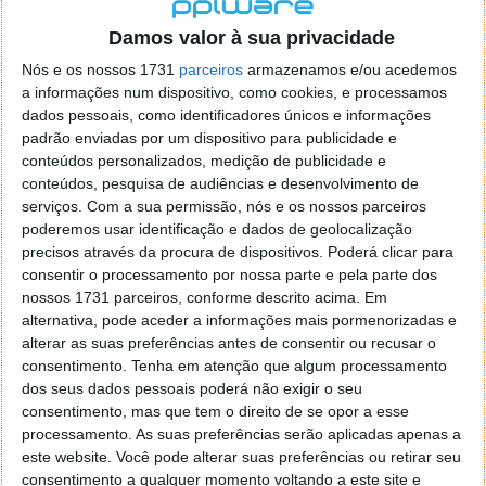
localizaçao referida n se encontra la nada k me permita por
o firefox como browser predefenido
Ja percorri o painel
Damos valor à sua privacidade
de control tudo e nada. Tou a comecar a desesperar, ate ja
Nós e os nossos 1731
parceiros
armazenamos e/ou acedemos
tentei apagar o explorer na tentativa de forçar o uso do
a informações num dispositivo, como cookies, e processamos
firefox mas em vao. Kaso te lembres de outra dica fico
dados pessoais, como identificadores únicos e informações
agradecido, caso contrario obrigado a mesma
padrão enviadas por um dispositivo para publicidade e
Responder
conteúdos personalizados, medição de publicidade e
conteúdos, pesquisa de audiências e desenvolvimento de
Vítor M.
serviços.
Com a sua permissão, nós e os nossos parceiros
7 de Novembro de 2005 às 01:39
poderemos usar identificação e dados de geolocalização
@Reporter
precisos através da procura de dispositivos. Poderá clicar para
Desculpa mas o link funciona. Seja como for segue por mail
consentir o processamento por nossa parte e pela parte dos
o MSn Messenger 8.
nossos 1731 parceiros, conforme descrito acima. Em
Responder
alternativa, pode aceder a informações mais pormenorizadas e
alterar as suas preferências antes de consentir ou recusar o
Vítor M.
7 de Novembro de 2005 às 11:21
consentimento.
Tenha em atenção que algum processamento
@Rui
dos seus dados pessoais poderá não exigir o seu
Tens de encontrar o que te falei. Faz da seguinte maneira,
consentimento, mas que tem o direito de se opor a esse
janela iniciar e no topo dessa janela com o botão direito do
processamento. As suas preferências serão aplicadas apenas a
rato faz propriedades. Depois no separador Menu ‘Iniciar’
este website. Você pode alterar suas preferências ou retirar seu
clica no botão ‘Personalizar’ aí encontrarás no separador
consentimento a qualquer momento voltando a este site e