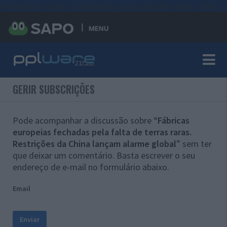
#sre{border-style: solid;display: unset;border-width: thin;}
MENU
GERIR SUBSCRIÇÕES
Pode acompanhar a discussão sobre “
Fábricas
europeias fechadas pela falta de terras raras.
Restrições da China lançam alarme global
” sem ter
que deixar um comentário. Basta escrever o seu
endereço de e-mail no formulário abaixo.
Email