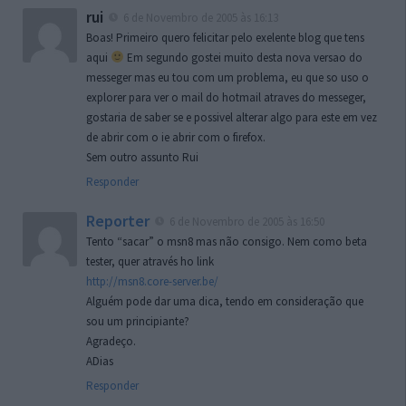
rui
6 de Novembro de 2005 às 16:13
Boas! Primeiro quero felicitar pelo exelente blog que tens
aqui
Em segundo gostei muito desta nova versao do
messeger mas eu tou com um problema, eu que so uso o
explorer para ver o mail do hotmail atraves do messeger,
gostaria de saber se e possivel alterar algo para este em vez
de abrir com o ie abrir com o firefox.
Sem outro assunto Rui
Responder
Reporter
6 de Novembro de 2005 às 16:50
Tento “sacar” o msn8 mas não consigo. Nem como beta
tester, quer através ho link
http://msn8.core-server.be/
Alguém pode dar uma dica, tendo em consideração que
sou um principiante?
Agradeço.
ADias
Responder