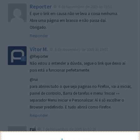
Reporter
6 de Novembro de 2005 às 19:51
É que o link em causa não ve leva a coisa nenhuma.
Abre uma página em branco e não passa daí.
Obrigado.
Responder
Vítor M.
6 de Novembro de 2005 às 19:07
@Reporter
Não estou a entender a dúvida, segue o link que deixo aí
pois está a funcionar perfeitamente.
@rui
para abrires tudo o que seja paginas no Firefox, vai a iniciar,
painel de controlo, Barra de tarefas e menu ‘Iniciar »»
separador Menu Iniciar e Personalizar. Aí é só escolher o
Browser predefinido. E tudo abrirá como Firefox.
Responder
rui
7 de Novembro de 2005 às 02:26
Boas outra vez. Desculpa tar te a chatear mas na