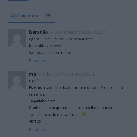
Comentários
25
Baratão
5 de Novembro de 2005 às 23:40
Agora … sim .. eu sou um ‘beta testers’
kkkkkkkkk… vleww
Vamos ver eh bom mesmo..
Responder
mp
6 de Novembro de 2005 às 01:43
E quê?
Este msm ta melhor k o outro sem duvida. O outro tinha
uns erros.
Tá perfeito msm.
Continua assim que um dia irás trabalhar p o msn.
Tou a brincar, tu n pescas nada
Abraço
Responder