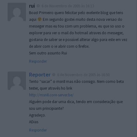
rui
6 de Novembro de 2005 às 16:13
Boas! Primeiro quero felicitar pelo exelente blog que tens
aqui
Em segundo gostei muito desta nova versao do
messeger mas eu tou com um problema, eu que so uso o
explorer para ver o mail do hotmail atraves do messeger,
gostaria de saber se e possivel alterar algo para este em vez
de abrir com o ie abrir com o firefox.
Sem outro assunto Rui
Responder
Reporter
6 de Novembro de 2005 às 16:50
Tento “sacar” o msn8 mas não consigo. Nem como beta
tester, quer através ho link
http://msn8.core-server.be/
Alguém pode dar uma dica, tendo em consideração que
sou um principiante?
Agradeço.
ADias
Responder