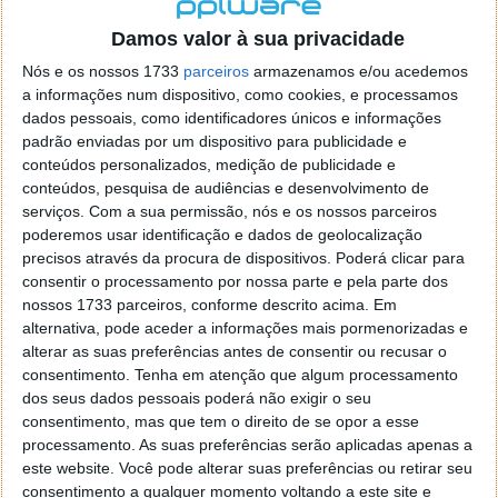
localizaçao referida n se encontra la nada k me permita por
o firefox como browser predefenido
Ja percorri o painel
Damos valor à sua privacidade
de control tudo e nada. Tou a comecar a desesperar, ate ja
Nós e os nossos 1733
parceiros
armazenamos e/ou acedemos
tentei apagar o explorer na tentativa de forçar o uso do
a informações num dispositivo, como cookies, e processamos
firefox mas em vao. Kaso te lembres de outra dica fico
dados pessoais, como identificadores únicos e informações
agradecido, caso contrario obrigado a mesma
padrão enviadas por um dispositivo para publicidade e
Responder
conteúdos personalizados, medição de publicidade e
conteúdos, pesquisa de audiências e desenvolvimento de
Vítor M.
serviços.
Com a sua permissão, nós e os nossos parceiros
7 de Novembro de 2005 às 01:39
poderemos usar identificação e dados de geolocalização
@Reporter
precisos através da procura de dispositivos. Poderá clicar para
Desculpa mas o link funciona. Seja como for segue por mail
consentir o processamento por nossa parte e pela parte dos
o MSn Messenger 8.
nossos 1733 parceiros, conforme descrito acima. Em
Responder
alternativa, pode aceder a informações mais pormenorizadas e
alterar as suas preferências antes de consentir ou recusar o
Vítor M.
7 de Novembro de 2005 às 11:21
consentimento.
Tenha em atenção que algum processamento
@Rui
dos seus dados pessoais poderá não exigir o seu
Tens de encontrar o que te falei. Faz da seguinte maneira,
consentimento, mas que tem o direito de se opor a esse
janela iniciar e no topo dessa janela com o botão direito do
processamento. As suas preferências serão aplicadas apenas a
rato faz propriedades. Depois no separador Menu ‘Iniciar’
este website. Você pode alterar suas preferências ou retirar seu
clica no botão ‘Personalizar’ aí encontrarás no separador
consentimento a qualquer momento voltando a este site e