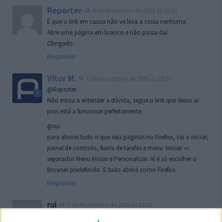
Reporter
6 de Novembro de 2005 às 19:51
É que o link em causa não ve leva a coisa nenhuma.
Abre uma página em branco e não passa daí.
Obrigado.
Responder
Vítor M.
6 de Novembro de 2005 às 19:07
@Reporter
Não estou a entender a dúvida, segue o link que deixo aí
pois está a funcionar perfeitamente.
@rui
para abrires tudo o que seja paginas no Firefox, vai a iniciar,
painel de controlo, Barra de tarefas e menu ‘Iniciar »»
separador Menu Iniciar e Personalizar. Aí é só escolher o
Browser predefinido. E tudo abrirá como Firefox.
Responder
rui
7 de Novembro de 2005 às 02:26
Boas outra vez. Desculpa tar te a chatear mas na