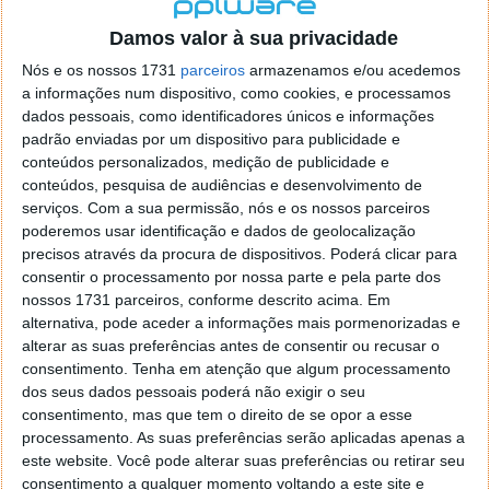
localizaçao referida n se encontra la nada k me permita por
o firefox como browser predefenido
Ja percorri o painel
Damos valor à sua privacidade
de control tudo e nada. Tou a comecar a desesperar, ate ja
Nós e os nossos 1731
parceiros
armazenamos e/ou acedemos
tentei apagar o explorer na tentativa de forçar o uso do
a informações num dispositivo, como cookies, e processamos
firefox mas em vao. Kaso te lembres de outra dica fico
dados pessoais, como identificadores únicos e informações
agradecido, caso contrario obrigado a mesma
padrão enviadas por um dispositivo para publicidade e
Responder
conteúdos personalizados, medição de publicidade e
conteúdos, pesquisa de audiências e desenvolvimento de
Vítor M.
serviços.
Com a sua permissão, nós e os nossos parceiros
7 de Novembro de 2005 às 01:39
poderemos usar identificação e dados de geolocalização
@Reporter
precisos através da procura de dispositivos. Poderá clicar para
Desculpa mas o link funciona. Seja como for segue por mail
consentir o processamento por nossa parte e pela parte dos
o MSn Messenger 8.
nossos 1731 parceiros, conforme descrito acima. Em
Responder
alternativa, pode aceder a informações mais pormenorizadas e
alterar as suas preferências antes de consentir ou recusar o
Vítor M.
7 de Novembro de 2005 às 11:21
consentimento.
Tenha em atenção que algum processamento
@Rui
dos seus dados pessoais poderá não exigir o seu
Tens de encontrar o que te falei. Faz da seguinte maneira,
consentimento, mas que tem o direito de se opor a esse
janela iniciar e no topo dessa janela com o botão direito do
processamento. As suas preferências serão aplicadas apenas a
rato faz propriedades. Depois no separador Menu ‘Iniciar’
este website. Você pode alterar suas preferências ou retirar seu
clica no botão ‘Personalizar’ aí encontrarás no separador
consentimento a qualquer momento voltando a este site e