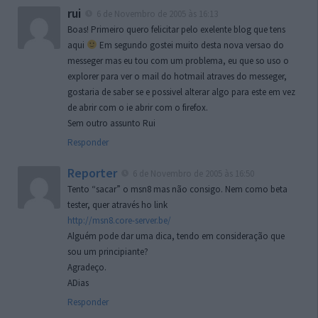
rui
6 de Novembro de 2005 às 16:13
Boas! Primeiro quero felicitar pelo exelente blog que tens
aqui
Em segundo gostei muito desta nova versao do
messeger mas eu tou com um problema, eu que so uso o
explorer para ver o mail do hotmail atraves do messeger,
gostaria de saber se e possivel alterar algo para este em vez
de abrir com o ie abrir com o firefox.
Sem outro assunto Rui
Responder
Reporter
6 de Novembro de 2005 às 16:50
Tento “sacar” o msn8 mas não consigo. Nem como beta
tester, quer através ho link
http://msn8.core-server.be/
Alguém pode dar uma dica, tendo em consideração que
sou um principiante?
Agradeço.
ADias
Responder