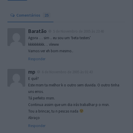
Comentários
25
Baratão
5 de Novembro de 2005 às 23:40
Agora … sim .. eu sou um ‘beta testers’
kkkkkkkkk… vleww
Vamos ver eh bom mesmo..
Responder
mp
6 de Novembro de 2005 às 01:43
E quê?
Este msm ta melhor k o outro sem duvida. O outro tinha
uns erros.
Tá perfeito msm.
Continua assim que um dia irás trabalhar p o msn.
Tou a brincar, tu n pescas nada
Abraço
Responder