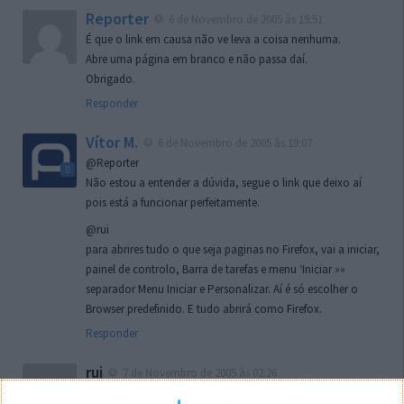
Reporter
6 de Novembro de 2005 às 19:51
É que o link em causa não ve leva a coisa nenhuma.
Abre uma página em branco e não passa daí.
Obrigado.
Responder
Vítor M.
6 de Novembro de 2005 às 19:07
@Reporter
Não estou a entender a dúvida, segue o link que deixo aí
pois está a funcionar perfeitamente.
@rui
para abrires tudo o que seja paginas no Firefox, vai a iniciar,
painel de controlo, Barra de tarefas e menu ‘Iniciar »»
separador Menu Iniciar e Personalizar. Aí é só escolher o
Browser predefinido. E tudo abrirá como Firefox.
Responder
rui
7 de Novembro de 2005 às 02:26
Boas outra vez. Desculpa tar te a chatear mas na