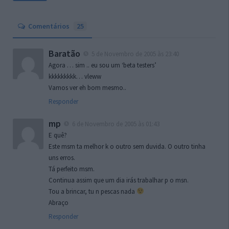
Comentários
25
Baratão
5 de Novembro de 2005 às 23:40
Agora … sim .. eu sou um ‘beta testers’
kkkkkkkkk… vleww
Vamos ver eh bom mesmo..
Responder
mp
6 de Novembro de 2005 às 01:43
E quê?
Este msm ta melhor k o outro sem duvida. O outro tinha
uns erros.
Tá perfeito msm.
Continua assim que um dia irás trabalhar p o msn.
Tou a brincar, tu n pescas nada
Abraço
Responder