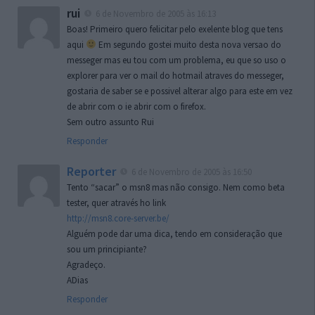
rui
6 de Novembro de 2005 às 16:13
Boas! Primeiro quero felicitar pelo exelente blog que tens
aqui
Em segundo gostei muito desta nova versao do
messeger mas eu tou com um problema, eu que so uso o
explorer para ver o mail do hotmail atraves do messeger,
gostaria de saber se e possivel alterar algo para este em vez
de abrir com o ie abrir com o firefox.
Sem outro assunto Rui
Responder
Reporter
6 de Novembro de 2005 às 16:50
Tento “sacar” o msn8 mas não consigo. Nem como beta
tester, quer através ho link
http://msn8.core-server.be/
Alguém pode dar uma dica, tendo em consideração que
sou um principiante?
Agradeço.
ADias
Responder