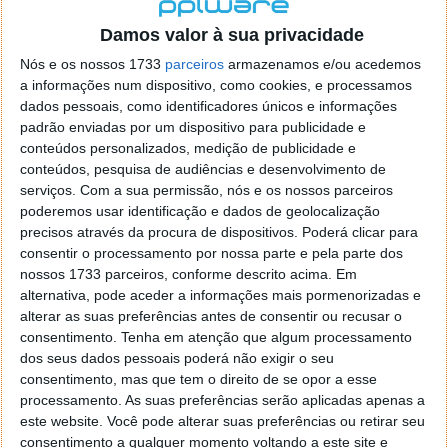
localizaçao referida n se encontra la nada k me permita por
o firefox como browser predefenido
Ja percorri o painel
Damos valor à sua privacidade
de control tudo e nada. Tou a comecar a desesperar, ate ja
Nós e os nossos 1733
parceiros
armazenamos e/ou acedemos
tentei apagar o explorer na tentativa de forçar o uso do
a informações num dispositivo, como cookies, e processamos
firefox mas em vao. Kaso te lembres de outra dica fico
dados pessoais, como identificadores únicos e informações
agradecido, caso contrario obrigado a mesma
padrão enviadas por um dispositivo para publicidade e
Responder
conteúdos personalizados, medição de publicidade e
conteúdos, pesquisa de audiências e desenvolvimento de
Vítor M.
serviços.
Com a sua permissão, nós e os nossos parceiros
7 de Novembro de 2005 às 01:39
poderemos usar identificação e dados de geolocalização
@Reporter
precisos através da procura de dispositivos. Poderá clicar para
Desculpa mas o link funciona. Seja como for segue por mail
consentir o processamento por nossa parte e pela parte dos
o MSn Messenger 8.
nossos 1733 parceiros, conforme descrito acima. Em
Responder
alternativa, pode aceder a informações mais pormenorizadas e
alterar as suas preferências antes de consentir ou recusar o
Vítor M.
7 de Novembro de 2005 às 11:21
consentimento.
Tenha em atenção que algum processamento
@Rui
dos seus dados pessoais poderá não exigir o seu
Tens de encontrar o que te falei. Faz da seguinte maneira,
consentimento, mas que tem o direito de se opor a esse
janela iniciar e no topo dessa janela com o botão direito do
processamento. As suas preferências serão aplicadas apenas a
rato faz propriedades. Depois no separador Menu ‘Iniciar’
este website. Você pode alterar suas preferências ou retirar seu
clica no botão ‘Personalizar’ aí encontrarás no separador
consentimento a qualquer momento voltando a este site e