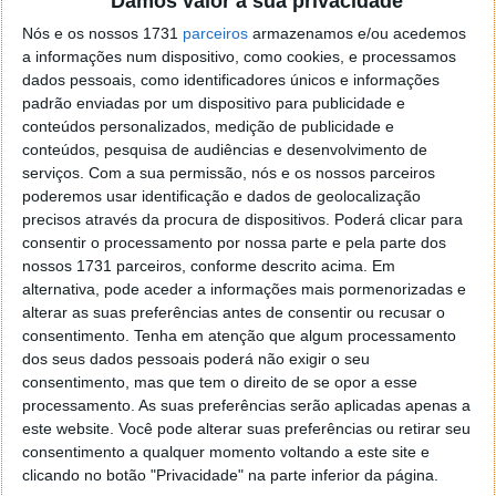
Damos valor à sua privacidade
localizaçao referida n se encontra la nada k me permita por
Nós e os nossos 1731
parceiros
armazenamos e/ou acedemos
o firefox como browser predefenido
Ja percorri o painel
a informações num dispositivo, como cookies, e processamos
de control tudo e nada. Tou a comecar a desesperar, ate ja
dados pessoais, como identificadores únicos e informações
tentei apagar o explorer na tentativa de forçar o uso do
padrão enviadas por um dispositivo para publicidade e
firefox mas em vao. Kaso te lembres de outra dica fico
conteúdos personalizados, medição de publicidade e
agradecido, caso contrario obrigado a mesma
conteúdos, pesquisa de audiências e desenvolvimento de
Responder
serviços.
Com a sua permissão, nós e os nossos parceiros
poderemos usar identificação e dados de geolocalização
Vítor M.
7 de Novembro de 2005 às 01:39
precisos através da procura de dispositivos. Poderá clicar para
@Reporter
consentir o processamento por nossa parte e pela parte dos
Desculpa mas o link funciona. Seja como for segue por mail
nossos 1731 parceiros, conforme descrito acima. Em
o MSn Messenger 8.
alternativa, pode aceder a informações mais pormenorizadas e
alterar as suas preferências antes de consentir ou recusar o
Responder
consentimento.
Tenha em atenção que algum processamento
Vítor M.
dos seus dados pessoais poderá não exigir o seu
7 de Novembro de 2005 às 11:21
consentimento, mas que tem o direito de se opor a esse
@Rui
processamento. As suas preferências serão aplicadas apenas a
Tens de encontrar o que te falei. Faz da seguinte maneira,
este website. Você pode alterar suas preferências ou retirar seu
janela iniciar e no topo dessa janela com o botão direito do
consentimento a qualquer momento voltando a este site e
rato faz propriedades. Depois no separador Menu ‘Iniciar’
clicando no botão "Privacidade" na parte inferior da página.
clica no botão ‘Personalizar’ aí encontrarás no separador