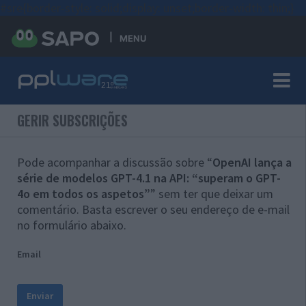
#sre{border-style: solid;display: unset;border-width: thin;}
MENU
GERIR SUBSCRIÇÕES
Pode acompanhar a discussão sobre “
OpenAI lança a
série de modelos GPT-4.1 na API: “superam o GPT-
4o em todos os aspetos”
” sem ter que deixar um
comentário. Basta escrever o seu endereço de e-mail
no formulário abaixo.
Email