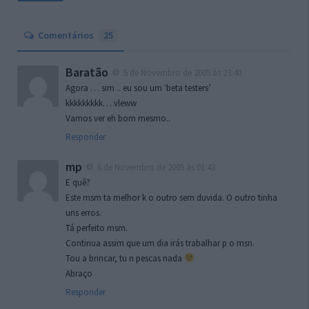
Comentários
25
Baratão
5 de Novembro de 2005 às 23:40
Agora … sim .. eu sou um ‘beta testers’
kkkkkkkkk… vleww
Vamos ver eh bom mesmo..
Responder
mp
6 de Novembro de 2005 às 01:43
E quê?
Este msm ta melhor k o outro sem duvida. O outro tinha
uns erros.
Tá perfeito msm.
Continua assim que um dia irás trabalhar p o msn.
Tou a brincar, tu n pescas nada
Abraço
Responder