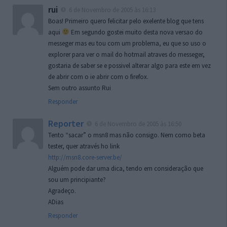
rui
6 de Novembro de 2005 às 16:13
Boas! Primeiro quero felicitar pelo exelente blog que tens
aqui
Em segundo gostei muito desta nova versao do
messeger mas eu tou com um problema, eu que so uso o
explorer para ver o mail do hotmail atraves do messeger,
gostaria de saber se e possivel alterar algo para este em vez
de abrir com o ie abrir com o firefox.
Sem outro assunto Rui
Responder
Reporter
6 de Novembro de 2005 às 16:50
Tento “sacar” o msn8 mas não consigo. Nem como beta
tester, quer através ho link
http://msn8.core-server.be/
Alguém pode dar uma dica, tendo em consideração que
sou um principiante?
Agradeço.
ADias
Responder