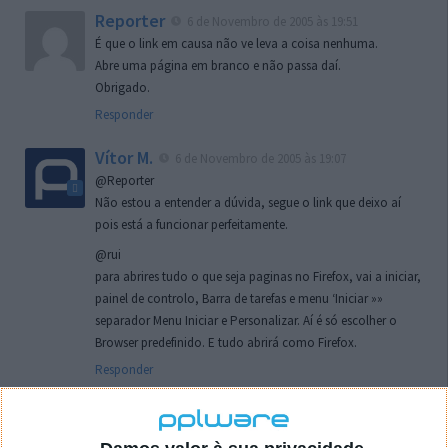
Reporter
6 de Novembro de 2005 às 19:51
É que o link em causa não ve leva a coisa nenhuma.
Abre uma página em branco e não passa daí.
Obrigado.
Responder
Vítor M.
6 de Novembro de 2005 às 19:07
@Reporter
Não estou a entender a dúvida, segue o link que deixo aí
pois está a funcionar perfeitamente.
@rui
para abrires tudo o que seja paginas no Firefox, vai a iniciar,
painel de controlo, Barra de tarefas e menu ‘Iniciar »»
separador Menu Iniciar e Personalizar. Aí é só escolher o
Browser predefinido. E tudo abrirá como Firefox.
Responder
rui
7 de Novembro de 2005 às 02:26
Boas outra vez. Desculpa tar te a chatear mas na