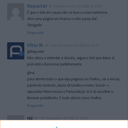
Reporter
6 de Novembro de 2005 às 19:51
É que o link em causa não ve leva a coisa nenhuma.
Abre uma página em branco e não passa daí.
Obrigado.
Responder
Vítor M.
6 de Novembro de 2005 às 19:07
@Reporter
Não estou a entender a dúvida, segue o link que deixo aí
pois está a funcionar perfeitamente.
@rui
para abrires tudo o que seja paginas no Firefox, vai a iniciar,
painel de controlo, Barra de tarefas e menu ‘Iniciar »»
separador Menu Iniciar e Personalizar. Aí é só escolher o
Browser predefinido. E tudo abrirá como Firefox.
Responder
rui
7 de Novembro de 2005 às 02:26
Boas outra vez. Desculpa tar te a chatear mas na