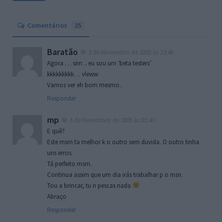
Comentários
25
Baratão
5 de Novembro de 2005 às 23:40
Agora … sim .. eu sou um ‘beta testers’
kkkkkkkkk… vleww
Vamos ver eh bom mesmo..
Responder
mp
6 de Novembro de 2005 às 01:43
E quê?
Este msm ta melhor k o outro sem duvida. O outro tinha
uns erros.
Tá perfeito msm.
Continua assim que um dia irás trabalhar p o msn.
Tou a brincar, tu n pescas nada
Abraço
Responder