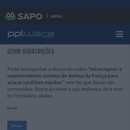
#sre{border-style: solid;display: unset;border-width: thin;}
MENU
GERIR SUBSCRIÇÕES
Pode acompanhar a discussão sobre “
Interceptor: o
surpreendente sistema de defesa da França para
atacar satélites espiões
” sem ter que deixar um
comentário. Basta escrever o seu endereço de e-mail
no formulário abaixo.
Email