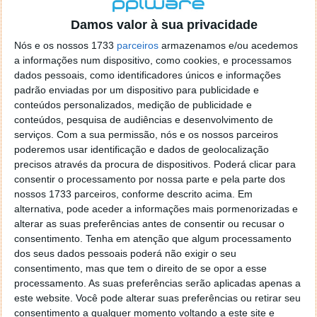
localizaçao referida n se encontra la nada k me permita por
o firefox como browser predefenido
Ja percorri o painel
Damos valor à sua privacidade
de control tudo e nada. Tou a comecar a desesperar, ate ja
Nós e os nossos 1733
parceiros
armazenamos e/ou acedemos
tentei apagar o explorer na tentativa de forçar o uso do
a informações num dispositivo, como cookies, e processamos
firefox mas em vao. Kaso te lembres de outra dica fico
dados pessoais, como identificadores únicos e informações
agradecido, caso contrario obrigado a mesma
padrão enviadas por um dispositivo para publicidade e
Responder
conteúdos personalizados, medição de publicidade e
conteúdos, pesquisa de audiências e desenvolvimento de
Vítor M.
serviços.
Com a sua permissão, nós e os nossos parceiros
7 de Novembro de 2005 às 01:39
poderemos usar identificação e dados de geolocalização
@Reporter
precisos através da procura de dispositivos. Poderá clicar para
Desculpa mas o link funciona. Seja como for segue por mail
consentir o processamento por nossa parte e pela parte dos
o MSn Messenger 8.
nossos 1733 parceiros, conforme descrito acima. Em
Responder
alternativa, pode aceder a informações mais pormenorizadas e
alterar as suas preferências antes de consentir ou recusar o
Vítor M.
7 de Novembro de 2005 às 11:21
consentimento.
Tenha em atenção que algum processamento
@Rui
dos seus dados pessoais poderá não exigir o seu
Tens de encontrar o que te falei. Faz da seguinte maneira,
consentimento, mas que tem o direito de se opor a esse
janela iniciar e no topo dessa janela com o botão direito do
processamento. As suas preferências serão aplicadas apenas a
rato faz propriedades. Depois no separador Menu ‘Iniciar’
este website. Você pode alterar suas preferências ou retirar seu
clica no botão ‘Personalizar’ aí encontrarás no separador
consentimento a qualquer momento voltando a este site e