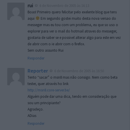
rui
6 de Novembro de 2005 às 16:13
Boas! Primeiro quero felicitar pelo exelente blog que tens
aqui
Em segundo gostei muito desta nova versao do
messeger mas eu tou com um problema, eu que so uso o
explorer para ver o mail do hotmail atraves do messeger,
gostaria de saber se e possivel alterar algo para este em vez
de abrir com o ie abrir com o firefox.
Sem outro assunto Rui
Responder
Reporter
6 de Novembro de 2005 às 16:50
Tento “sacar” o msn8 mas não consigo. Nem como beta
tester, quer através ho link
http://msn8.core-server.be/
Alguém pode dar uma dica, tendo em consideração que
sou um principiante?
Agradeço.
ADias
Responder