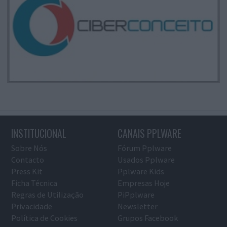
INSTITUCIONAL
CANAIS PPLWARE
Sobre Nós
Fórum Pplware
Contacto
Usados Pplware
Press Kit
Pplware Kids
Ficha Técnica
Empresas Hoje
Regras de Utilização
PiPplware
Privacidade
Newsletter
Política de Cookies
Grupos Facebook