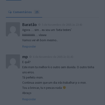
Comentários
25
Baratão
5 de Novembro de 2005 às 23:40
Agora … sim .. eu sou um ‘beta testers’
kkkkkkkkk… vleww
Vamos ver eh bom mesmo..
Responder
mp
6 de Novembro de 2005 às 01:43
E quê?
Este msm ta melhor k o outro sem duvida. O outro tinha
uns erros.
Tá perfeito msm.
Continua assim que um dia irás trabalhar p o msn.
Tou a brincar, tu n pescas nada
Abraço
Responder