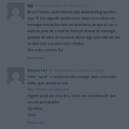
rui
6 de Novembro de 2005 às 16:13
Boas! Primeiro quero felicitar pelo exelente blog que tens
aqui
Em segundo gostei muito desta nova versao do
messeger mas eu tou com um problema, eu que so uso o
explorer para ver o mail do hotmail atraves do messeger,
gostaria de saber se e possivel alterar algo para este em vez
de abrir com o ie abrir com o firefox.
Sem outro assunto Rui
Responder
Reporter
6 de Novembro de 2005 às 16:50
Tento “sacar” o msn8 mas não consigo. Nem como beta
tester, quer através ho link
http://msn8.core-server.be/
Alguém pode dar uma dica, tendo em consideração que
sou um principiante?
Agradeço.
ADias
Responder