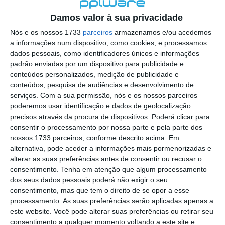
localizaçao referida n se encontra la nada k me permita por
o firefox como browser predefenido
Ja percorri o painel
Damos valor à sua privacidade
de control tudo e nada. Tou a comecar a desesperar, ate ja
Nós e os nossos 1733
parceiros
armazenamos e/ou acedemos
tentei apagar o explorer na tentativa de forçar o uso do
a informações num dispositivo, como cookies, e processamos
firefox mas em vao. Kaso te lembres de outra dica fico
dados pessoais, como identificadores únicos e informações
agradecido, caso contrario obrigado a mesma
padrão enviadas por um dispositivo para publicidade e
Responder
conteúdos personalizados, medição de publicidade e
conteúdos, pesquisa de audiências e desenvolvimento de
Vítor M.
serviços.
Com a sua permissão, nós e os nossos parceiros
7 de Novembro de 2005 às 01:39
poderemos usar identificação e dados de geolocalização
@Reporter
precisos através da procura de dispositivos. Poderá clicar para
Desculpa mas o link funciona. Seja como for segue por mail
consentir o processamento por nossa parte e pela parte dos
o MSn Messenger 8.
nossos 1733 parceiros, conforme descrito acima. Em
Responder
alternativa, pode aceder a informações mais pormenorizadas e
alterar as suas preferências antes de consentir ou recusar o
Vítor M.
7 de Novembro de 2005 às 11:21
consentimento.
Tenha em atenção que algum processamento
@Rui
dos seus dados pessoais poderá não exigir o seu
Tens de encontrar o que te falei. Faz da seguinte maneira,
consentimento, mas que tem o direito de se opor a esse
janela iniciar e no topo dessa janela com o botão direito do
processamento. As suas preferências serão aplicadas apenas a
rato faz propriedades. Depois no separador Menu ‘Iniciar’
este website. Você pode alterar suas preferências ou retirar seu
clica no botão ‘Personalizar’ aí encontrarás no separador
consentimento a qualquer momento voltando a este site e