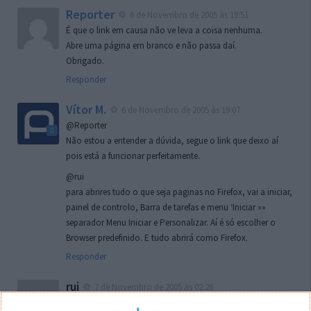
Reporter
6 de Novembro de 2005 às 19:51
É que o link em causa não ve leva a coisa nenhuma.
Abre uma página em branco e não passa daí.
Obrigado.
Responder
Vítor M.
6 de Novembro de 2005 às 19:07
@Reporter
Não estou a entender a dúvida, segue o link que deixo aí
pois está a funcionar perfeitamente.
@rui
para abrires tudo o que seja paginas no Firefox, vai a iniciar,
painel de controlo, Barra de tarefas e menu ‘Iniciar »»
separador Menu Iniciar e Personalizar. Aí é só escolher o
Browser predefinido. E tudo abrirá como Firefox.
Responder
rui
7 de Novembro de 2005 às 02:26
Boas outra vez. Desculpa tar te a chatear mas na