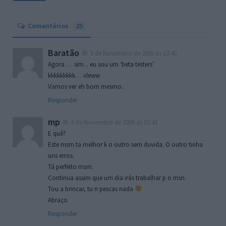
Comentários
25
Baratão
5 de Novembro de 2005 às 23:40
Agora … sim .. eu sou um ‘beta testers’
kkkkkkkkk… vleww
Vamos ver eh bom mesmo..
Responder
mp
6 de Novembro de 2005 às 01:43
E quê?
Este msm ta melhor k o outro sem duvida. O outro tinha
uns erros.
Tá perfeito msm.
Continua assim que um dia irás trabalhar p o msn.
Tou a brincar, tu n pescas nada
Abraço
Responder