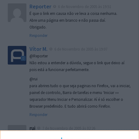
Reporter
6 de Novembro de 2005 às 19:51
É que o link em causa não ve leva a coisa nenhuma.
Abre uma página em branco e não passa daí.
Obrigado.
Responder
Vítor M.
6 de Novembro de 2005 às 19:07
@Reporter
Não estou a entender a dúvida, segue o link que deixo aí
pois está a funcionar perfeitamente.
@rui
para abrires tudo o que seja paginas no Firefox, vai a iniciar,
painel de controlo, Barra de tarefas e menu ‘Iniciar »»
separador Menu Iniciar e Personalizar. Aí é só escolher o
Browser predefinido. E tudo abrirá como Firefox.
Responder
rui
7 de Novembro de 2005 às 02:26
Boas outra vez. Desculpa tar te a chatear mas na