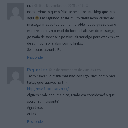
rui
6 de Novembro de 2005 às 16:13
Boas! Primeiro quero felicitar pelo exelente blog que tens
aqui
Em segundo gostei muito desta nova versao do
messeger mas eu tou com um problema, eu que so uso o
explorer para ver o mail do hotmail atraves do messeger,
gostaria de saber se e possivel alterar algo para este em vez
de abrir com o ie abrir com o firefox.
Sem outro assunto Rui
Responder
Reporter
6 de Novembro de 2005 às 16:50
Tento “sacar” o msn8 mas não consigo. Nem como beta
tester, quer através ho link
http://msn8.core-server.be/
Alguém pode dar uma dica, tendo em consideração que
sou um principiante?
Agradeço.
ADias
Responder