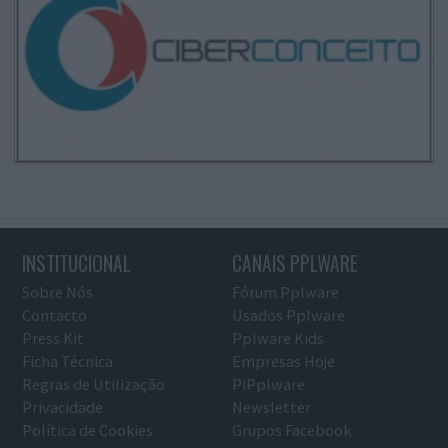
INSTITUCIONAL
CANAIS PPLWARE
Sobre Nós
Fórum Pplware
Contacto
Usados Pplware
Press Kit
Pplware Kids
Ficha Técnica
Empresas Hoje
Regras de Utilização
PiPplware
Privacidade
Newsletter
Política de Cookies
Grupos Facebook