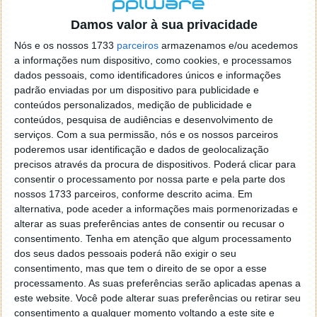
localizaçao referida n se encontra la nada k me permita por
o firefox como browser predefenido
Ja percorri o painel
Damos valor à sua privacidade
de control tudo e nada. Tou a comecar a desesperar, ate ja
Nós e os nossos 1733
parceiros
armazenamos e/ou acedemos
tentei apagar o explorer na tentativa de forçar o uso do
a informações num dispositivo, como cookies, e processamos
firefox mas em vao. Kaso te lembres de outra dica fico
dados pessoais, como identificadores únicos e informações
agradecido, caso contrario obrigado a mesma
padrão enviadas por um dispositivo para publicidade e
Responder
conteúdos personalizados, medição de publicidade e
conteúdos, pesquisa de audiências e desenvolvimento de
Vítor M.
serviços.
Com a sua permissão, nós e os nossos parceiros
7 de Novembro de 2005 às 01:39
poderemos usar identificação e dados de geolocalização
@Reporter
precisos através da procura de dispositivos. Poderá clicar para
Desculpa mas o link funciona. Seja como for segue por mail
consentir o processamento por nossa parte e pela parte dos
o MSn Messenger 8.
nossos 1733 parceiros, conforme descrito acima. Em
Responder
alternativa, pode aceder a informações mais pormenorizadas e
alterar as suas preferências antes de consentir ou recusar o
Vítor M.
7 de Novembro de 2005 às 11:21
consentimento.
Tenha em atenção que algum processamento
@Rui
dos seus dados pessoais poderá não exigir o seu
Tens de encontrar o que te falei. Faz da seguinte maneira,
consentimento, mas que tem o direito de se opor a esse
janela iniciar e no topo dessa janela com o botão direito do
processamento. As suas preferências serão aplicadas apenas a
rato faz propriedades. Depois no separador Menu ‘Iniciar’
este website. Você pode alterar suas preferências ou retirar seu
clica no botão ‘Personalizar’ aí encontrarás no separador
consentimento a qualquer momento voltando a este site e