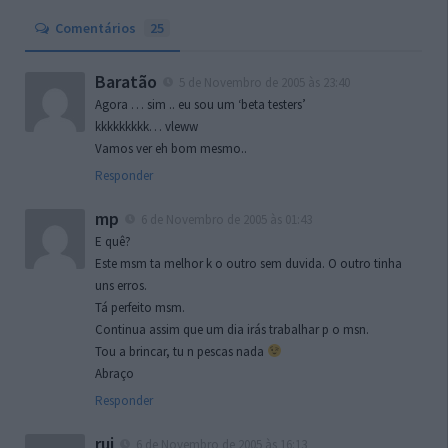
Comentários
25
Baratão
5 de Novembro de 2005 às 23:40
Agora … sim .. eu sou um ‘beta testers’
kkkkkkkkk… vleww
Vamos ver eh bom mesmo..
Responder
mp
6 de Novembro de 2005 às 01:43
E quê?
Este msm ta melhor k o outro sem duvida. O outro tinha
uns erros.
Tá perfeito msm.
Continua assim que um dia irás trabalhar p o msn.
Tou a brincar, tu n pescas nada
Abraço
Responder
rui
6 de Novembro de 2005 às 16:13