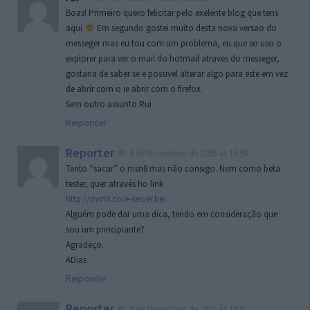
Boas! Primeiro quero felicitar pelo exelente blog que tens
aqui
Em segundo gostei muito desta nova versao do
messeger mas eu tou com um problema, eu que so uso o
explorer para ver o mail do hotmail atraves do messeger,
gostaria de saber se e possivel alterar algo para este em vez
de abrir com o ie abrir com o firefox.
Sem outro assunto Rui
Responder
Reporter
6 de Novembro de 2005 às 16:50
Tento “sacar” o msn8 mas não consigo. Nem como beta
tester, quer através ho link
http://msn8.core-server.be/
Alguém pode dar uma dica, tendo em consideração que
sou um principiante?
Agradeço.
ADias
Responder
Reporter
6 de Novembro de 2005 às 19:51