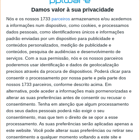
o firefox como browser predefenido
Ja percorri o painel
Damos valor à sua privacidade
de control tudo e nada. Tou a comecar a desesperar, ate ja
tentei apagar o explorer na tentativa de forçar o uso do
Nós e os nossos 1733
parceiros
armazenamos e/ou acedemos
firefox mas em vao. Kaso te lembres de outra dica fico
a informações num dispositivo, como cookies, e processamos
agradecido, caso contrario obrigado a mesma
dados pessoais, como identificadores únicos e informações
Responder
padrão enviadas por um dispositivo para publicidade e
conteúdos personalizados, medição de publicidade e
Vítor M.
conteúdos, pesquisa de audiências e desenvolvimento de
7 de Novembro de 2005 às 01:39
serviços.
Com a sua permissão, nós e os nossos parceiros
@Reporter
poderemos usar identificação e dados de geolocalização
Desculpa mas o link funciona. Seja como for segue por mail
precisos através da procura de dispositivos. Poderá clicar para
o MSn Messenger 8.
consentir o processamento por nossa parte e pela parte dos
Responder
nossos 1733 parceiros, conforme descrito acima. Em
alternativa, pode aceder a informações mais pormenorizadas e
Vítor M.
7 de Novembro de 2005 às 11:21
alterar as suas preferências antes de consentir ou recusar o
@Rui
consentimento.
Tenha em atenção que algum processamento
Tens de encontrar o que te falei. Faz da seguinte maneira,
dos seus dados pessoais poderá não exigir o seu
janela iniciar e no topo dessa janela com o botão direito do
consentimento, mas que tem o direito de se opor a esse
rato faz propriedades. Depois no separador Menu ‘Iniciar’
processamento. As suas preferências serão aplicadas apenas a
clica no botão ‘Personalizar’ aí encontrarás no separador
este website. Você pode alterar suas preferências ou retirar seu
geral a opção para escolheres o Browser com que queres
consentimento a qualquer momento voltando a este site e