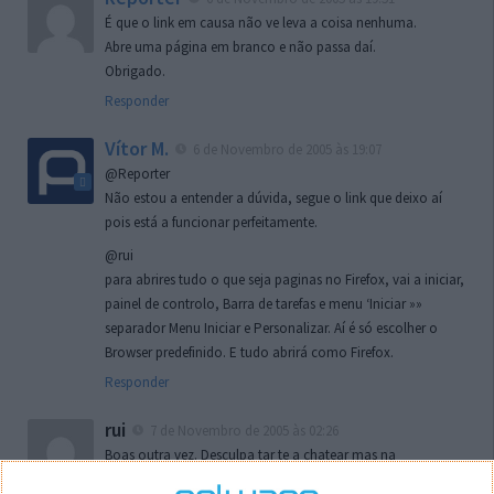
É que o link em causa não ve leva a coisa nenhuma.
Abre uma página em branco e não passa daí.
Obrigado.
Responder
Vítor M.
6 de Novembro de 2005 às 19:07
@Reporter
Não estou a entender a dúvida, segue o link que deixo aí
pois está a funcionar perfeitamente.
@rui
para abrires tudo o que seja paginas no Firefox, vai a iniciar,
painel de controlo, Barra de tarefas e menu ‘Iniciar »»
separador Menu Iniciar e Personalizar. Aí é só escolher o
Browser predefinido. E tudo abrirá como Firefox.
Responder
rui
7 de Novembro de 2005 às 02:26
Boas outra vez. Desculpa tar te a chatear mas na
localizaçao referida n se encontra la nada k me permita por