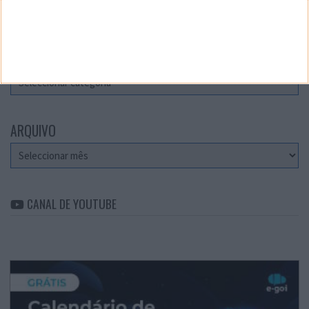
Teste a velocidade da sua Internet
CATEGORIAS
Categorias
ARQUIVO
Arquivo
CANAL DE YOUTUBE