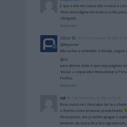
É que o link em causa não ve leva a co
Abre uma página em branco e não passa
Obrigado.
Responder
Vítor M.
6 de Novembro de 2005 às 19
@Reporter
Não estou a entender a dúvida, segue o 
@rui
para abrires tudo o que seja paginas no 
‘Iniciar »» separador Menu Iniciar e Per
Firefox.
Responder
rui
7 de Novembro de 2005 às 02:26
Boas outra vez. Desculpa tar te a chate
o firefox como browser predefenido
desesperar, ate ja tentei apagar o expl
lembres de outra dica fico agradecido