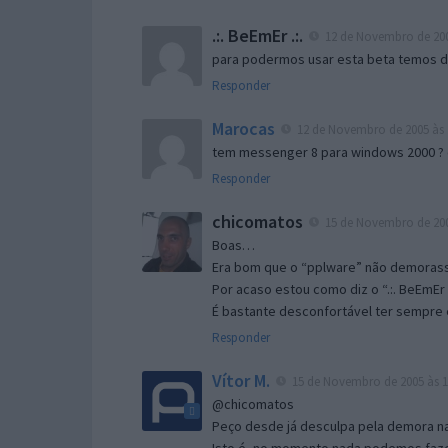
.:. BeEmEr .:.
12 de Novembro de 200
para podermos usar esta beta temos d “
Responder
Marocas
12 de Novembro de 2005 às 
tem messenger 8 para windows 2000 ?
Responder
chicomatos
15 de Novembro de 200
Boas…
Era bom que o “pplware” não demorass
Por acaso estou como diz o “.:. BeEmEr 
É bastante desconfortável ter sempre e
Responder
Vítor M.
15 de Novembro de 2005 às 1
@chicomatos
Peço desde já desculpa pela demora na 