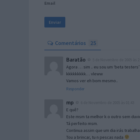
Email
Comentários
25
Baratão
5 de Novembro de 2005 às 2
Agora … sim .. eu sou um ‘beta testers’
kkkkkkkkk… vleww
Vamos ver eh bom mesmo..
Responder
mp
6 de Novembro de 2005 às 01:43
E quê?
Este msm ta melhor k o outro sem duvid
Tá perfeito msm.
Continua assim que um dia irás trabalha
Tou a brincar, tu n pescas nada