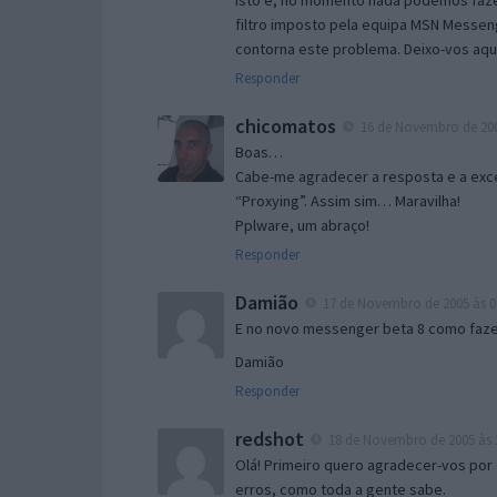
Isto é, no momento nada podemos fazer
filtro imposto pela equipa MSN Messen
contorna este problema. Deixo-vos aqu
Responder
chicomatos
16 de Novembro de 200
Boas…
Cabe-me agradecer a resposta e a exce
“Proxying”. Assim sim… Maravilha!
Pplware, um abraço!
Responder
Damião
17 de Novembro de 2005 às 0
E no novo messenger beta 8 como fazer
Damião
Responder
redshot
18 de Novembro de 2005 às 
Olá! Primeiro quero agradecer-vos por 
erros, como toda a gente sabe.