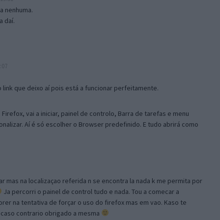
isa nenhuma.
 daí.
:07
link que deixo aí pois está a funcionar perfeitamente.
Firefox, vai a iniciar, painel de controlo, Barra de tarefas e menu
sonalizar. Aí é só escolher o Browser predefinido. E tudo abrirá como
ar mas na localizaçao referida n se encontra la nada k me permita por
Ja percorri o painel de control tudo e nada. Tou a comecar a
orer na tentativa de forçar o uso do firefox mas em vao. Kaso te
, caso contrario obrigado a mesma