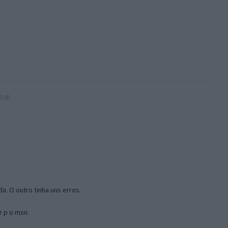
3:40
a. O outro tinha uns erros.
r p o msn.