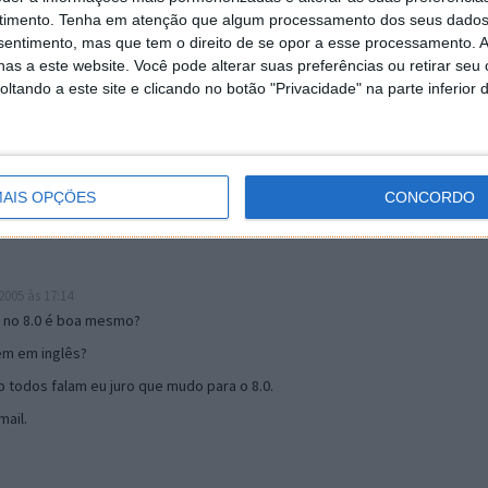
timento.
Tenha em atenção que algum processamento dos seus dados
nsentimento, mas que tem o direito de se opor a esse processamento. A
as a este website. Você pode alterar suas preferências ou retirar seu
19:51
tando a este site e clicando no botão "Privacidade" na parte inferior 
u mail algum.
s 17:00
AIS OPÇÕES
CONCORDO
005 às 17:14
o no 8.0 é boa mesmo?
tem em inglês?
 todos falam eu juro que mudo para o 8.0.
ail.