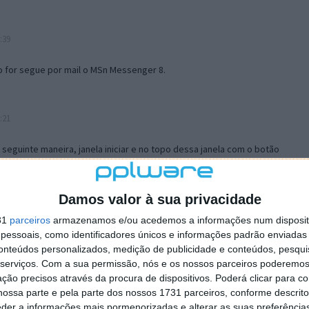
:39
o for segue por mail o MSn Messenger 8.
:21
a seguinte maneira, janela iniciar e no topo dessa janela com o botão
 no separador Menu ‘Iniciar’ clica no botão ‘Personalizar’ aí
ão para escolheres o Browser com que queres navegar e o gestor de
is ao teu Firefox e nas ferramentas ou tools escolhes ‘Opções’ ou
Damos valor à sua privacidade
erta e logo perto do fim encontras um local para colocares um visto
31
parceiros
armazenamos e/ou acedemos a informações num dispositi
e este é o browser predefinido.
essoais, como identificadores únicos e informações padrão enviadas 
conteúdos personalizados, medição de publicidade e conteúdos, pesqui
serviços.
Com a sua permissão, nós e os nossos parceiros poderemos 
12:57
ção precisos através da procura de dispositivos. Poderá clicar para co
ossa parte e pela parte dos nossos 1731 parceiros, conforme descrit
eder a informações mais pormenorizadas e alterar as suas preferência