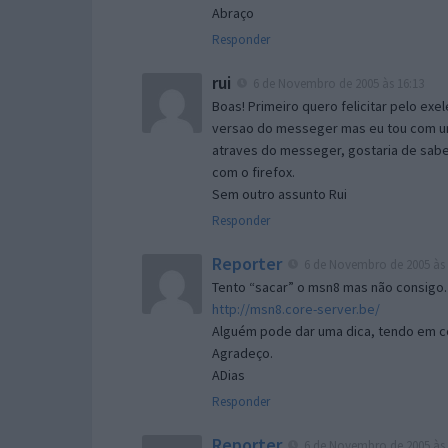
Abraço
Responder
rui
6 de Novembro de 2005 às 16:13
Boas! Primeiro quero felicitar pelo exe
versao do messeger mas eu tou com um 
atraves do messeger, gostaria de saber 
com o firefox.
Sem outro assunto Rui
Responder
Reporter
6 de Novembro de 2005 às 
Tento “sacar” o msn8 mas não consigo.
http://msn8.core-server.be/
Alguém pode dar uma dica, tendo em c
Agradeço.
ADias
Responder
Reporter
6 de Novembro de 2005 às 