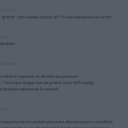
5 às 12:10
gramar” com a janela d proxy sp?? é k ela sobrepõe-s às otras!!!
17:09
 obrigado
5 às 09:24
e tanto a responder às dúvidas das pessoas!
.:.”! Será que um gajo tem de gramar como tal Proxying?
sta janela subreposta às outras!!!
0:14
resposta mas na verdade procurava alternativa para o inevitável.