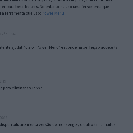
 em relação ao uso do proxy. Pois é este proxy que contorna o
ger para beta testers. No entanto eu uso uma ferramenta que
i a ferramenta que uso:
Power Menu
5 às 17:45
lente ajuda! Pois o “Power Menu” esconde na perfeição aquele tal
1:19
 para eliminar as Tabs?
20:19
disponibilizarem esta versão do messenger, o outro tinha muitos