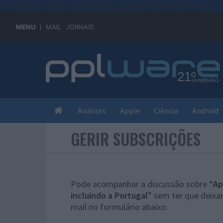
#sre{border-style: solid;display: unset;border-width: thin;}
MENU
MAIL
JORNAIS
Análises
Apple
Ciência
Android
GERIR SUBSCRIÇÕES
Pode acompanhar a discussão sobre “
Ap
incluindo a Portugal
” sem ter que deixa
mail no formulário abaixo.