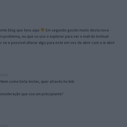
lente blog que tens aqui
Em segundo gostei muito desta nova
problema, eu que so uso o explorer para ver o mail do hotmail
se e possivel alterar algo para este em vez de abrir com o ie abrir
16:50
 Nem como beta tester, quer através ho link
onsideração que sou um principiante?
19:51