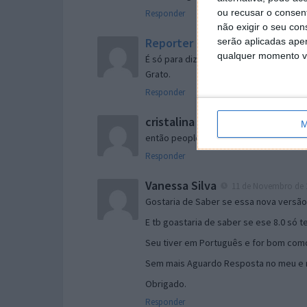
ou recusar o consen
Responder
não exigir o seu co
Reporter
serão aplicadas apen
7 de Novembro de 2005 às 
qualquer momento vol
É só para dizer que ainda não me chego
Grato.
Responder
cristalina
11 de Novembro de 2005 à
M
então people
Responder
Vanessa Silva
11 de Novembro de 2
Gostaria de Saber se essa nova versã
E tb goastaria de saber se ese 8.0 só 
Seu tiver em Português e for bom como
Sem mais Aguardo Resposta no meu e m
Obrigado.
Responder