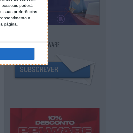
 pessoais poderá
s suas preferências
 consentimento a
da página.
NEWSLETTER PPLWARE