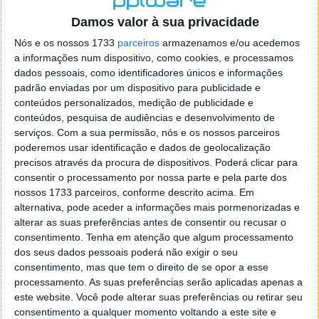
o firefox como browser predefenido
Ja percorri o painel
Damos valor à sua privacidade
de control tudo e nada. Tou a comecar a desesperar, ate ja
tentei apagar o explorer na tentativa de forçar o uso do
Nós e os nossos 1733
parceiros
armazenamos e/ou acedemos
firefox mas em vao. Kaso te lembres de outra dica fico
a informações num dispositivo, como cookies, e processamos
agradecido, caso contrario obrigado a mesma
dados pessoais, como identificadores únicos e informações
Responder
padrão enviadas por um dispositivo para publicidade e
conteúdos personalizados, medição de publicidade e
Vítor M.
conteúdos, pesquisa de audiências e desenvolvimento de
7 de Novembro de 2005 às 01:39
serviços.
Com a sua permissão, nós e os nossos parceiros
@Reporter
poderemos usar identificação e dados de geolocalização
Desculpa mas o link funciona. Seja como for segue por mail
precisos através da procura de dispositivos. Poderá clicar para
o MSn Messenger 8.
consentir o processamento por nossa parte e pela parte dos
Responder
nossos 1733 parceiros, conforme descrito acima. Em
alternativa, pode aceder a informações mais pormenorizadas e
Vítor M.
7 de Novembro de 2005 às 11:21
alterar as suas preferências antes de consentir ou recusar o
@Rui
consentimento.
Tenha em atenção que algum processamento
Tens de encontrar o que te falei. Faz da seguinte maneira,
dos seus dados pessoais poderá não exigir o seu
janela iniciar e no topo dessa janela com o botão direito do
consentimento, mas que tem o direito de se opor a esse
rato faz propriedades. Depois no separador Menu ‘Iniciar’
processamento. As suas preferências serão aplicadas apenas a
clica no botão ‘Personalizar’ aí encontrarás no separador
este website. Você pode alterar suas preferências ou retirar seu
geral a opção para escolheres o Browser com que queres
consentimento a qualquer momento voltando a este site e