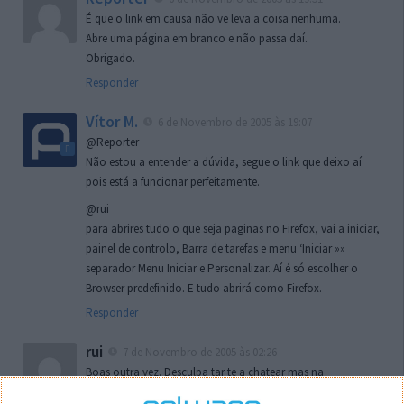
É que o link em causa não ve leva a coisa nenhuma.
Abre uma página em branco e não passa daí.
Obrigado.
Responder
Vítor M.
6 de Novembro de 2005 às 19:07
@Reporter
Não estou a entender a dúvida, segue o link que deixo aí
pois está a funcionar perfeitamente.
@rui
para abrires tudo o que seja paginas no Firefox, vai a iniciar,
painel de controlo, Barra de tarefas e menu ‘Iniciar »»
separador Menu Iniciar e Personalizar. Aí é só escolher o
Browser predefinido. E tudo abrirá como Firefox.
Responder
rui
7 de Novembro de 2005 às 02:26
Boas outra vez. Desculpa tar te a chatear mas na
localizaçao referida n se encontra la nada k me permita por