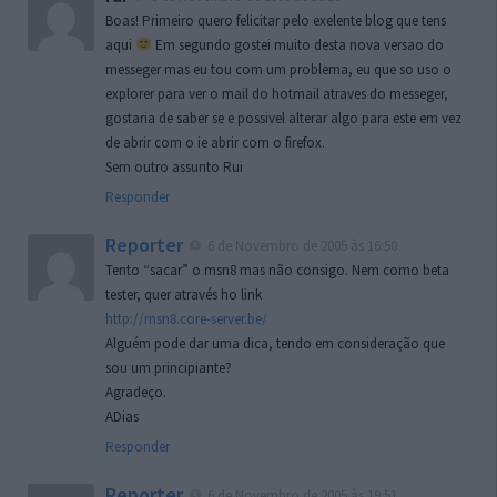
Boas! Primeiro quero felicitar pelo exelente blog que tens
aqui
Em segundo gostei muito desta nova versao do
messeger mas eu tou com um problema, eu que so uso o
explorer para ver o mail do hotmail atraves do messeger,
gostaria de saber se e possivel alterar algo para este em vez
de abrir com o ie abrir com o firefox.
Sem outro assunto Rui
Responder
Reporter
6 de Novembro de 2005 às 16:50
Tento “sacar” o msn8 mas não consigo. Nem como beta
tester, quer através ho link
http://msn8.core-server.be/
Alguém pode dar uma dica, tendo em consideração que
sou um principiante?
Agradeço.
ADias
Responder
Reporter
6 de Novembro de 2005 às 19:51