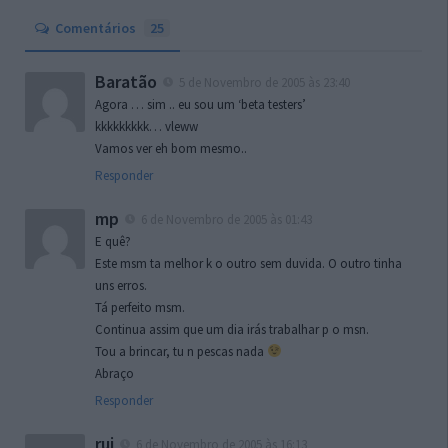
Comentários
25
Baratão
5 de Novembro de 2005 às 23:40
Agora … sim .. eu sou um ‘beta testers’
kkkkkkkkk… vleww
Vamos ver eh bom mesmo..
Responder
mp
6 de Novembro de 2005 às 01:43
E quê?
Este msm ta melhor k o outro sem duvida. O outro tinha
uns erros.
Tá perfeito msm.
Continua assim que um dia irás trabalhar p o msn.
Tou a brincar, tu n pescas nada
Abraço
Responder
rui
6 de Novembro de 2005 às 16:13