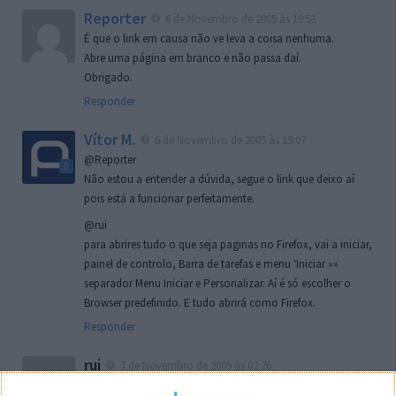
Reporter
6 de Novembro de 2005 às 19:51
É que o link em causa não ve leva a coisa nenhuma.
Abre uma página em branco e não passa daí.
Obrigado.
Responder
Vítor M.
6 de Novembro de 2005 às 19:07
@Reporter
Não estou a entender a dúvida, segue o link que deixo aí
pois está a funcionar perfeitamente.
@rui
para abrires tudo o que seja paginas no Firefox, vai a iniciar,
painel de controlo, Barra de tarefas e menu ‘Iniciar »»
separador Menu Iniciar e Personalizar. Aí é só escolher o
Browser predefinido. E tudo abrirá como Firefox.
Responder
rui
7 de Novembro de 2005 às 02:26
Boas outra vez. Desculpa tar te a chatear mas na