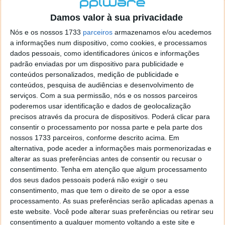
localizaçao referida n se encontra la nada k me permita por
o firefox como browser predefenido
Ja percorri o painel
Damos valor à sua privacidade
de control tudo e nada. Tou a comecar a desesperar, ate ja
Nós e os nossos 1733
parceiros
armazenamos e/ou acedemos
tentei apagar o explorer na tentativa de forçar o uso do
a informações num dispositivo, como cookies, e processamos
firefox mas em vao. Kaso te lembres de outra dica fico
dados pessoais, como identificadores únicos e informações
agradecido, caso contrario obrigado a mesma
padrão enviadas por um dispositivo para publicidade e
Responder
conteúdos personalizados, medição de publicidade e
conteúdos, pesquisa de audiências e desenvolvimento de
Vítor M.
serviços.
Com a sua permissão, nós e os nossos parceiros
7 de Novembro de 2005 às 01:39
poderemos usar identificação e dados de geolocalização
@Reporter
precisos através da procura de dispositivos. Poderá clicar para
Desculpa mas o link funciona. Seja como for segue por mail
consentir o processamento por nossa parte e pela parte dos
o MSn Messenger 8.
nossos 1733 parceiros, conforme descrito acima. Em
Responder
alternativa, pode aceder a informações mais pormenorizadas e
alterar as suas preferências antes de consentir ou recusar o
Vítor M.
7 de Novembro de 2005 às 11:21
consentimento.
Tenha em atenção que algum processamento
@Rui
dos seus dados pessoais poderá não exigir o seu
Tens de encontrar o que te falei. Faz da seguinte maneira,
consentimento, mas que tem o direito de se opor a esse
janela iniciar e no topo dessa janela com o botão direito do
processamento. As suas preferências serão aplicadas apenas a
rato faz propriedades. Depois no separador Menu ‘Iniciar’
este website. Você pode alterar suas preferências ou retirar seu
clica no botão ‘Personalizar’ aí encontrarás no separador
consentimento a qualquer momento voltando a este site e