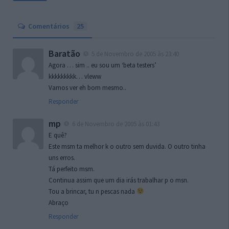
Comentários
25
Baratão
5 de Novembro de 2005 às 23:40
Agora … sim .. eu sou um ‘beta testers’
kkkkkkkkk… vleww
Vamos ver eh bom mesmo..
Responder
mp
6 de Novembro de 2005 às 01:43
E quê?
Este msm ta melhor k o outro sem duvida. O outro tinha
uns erros.
Tá perfeito msm.
Continua assim que um dia irás trabalhar p o msn.
Tou a brincar, tu n pescas nada
Abraço
Responder