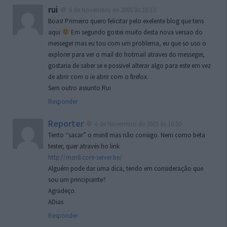
rui
6 de Novembro de 2005 às 16:13
Boas! Primeiro quero felicitar pelo exelente blog que tens
aqui
Em segundo gostei muito desta nova versao do
messeger mas eu tou com um problema, eu que so uso o
explorer para ver o mail do hotmail atraves do messeger,
gostaria de saber se e possivel alterar algo para este em vez
de abrir com o ie abrir com o firefox.
Sem outro assunto Rui
Responder
Reporter
6 de Novembro de 2005 às 16:50
Tento “sacar” o msn8 mas não consigo. Nem como beta
tester, quer através ho link
http://msn8.core-server.be/
Alguém pode dar uma dica, tendo em consideração que
sou um principiante?
Agradeço.
ADias
Responder