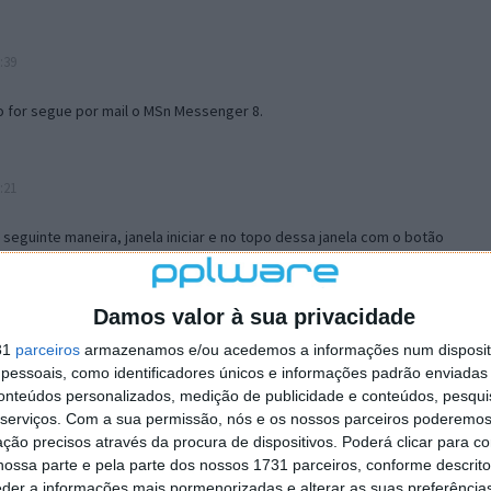
:39
o for segue por mail o MSn Messenger 8.
:21
a seguinte maneira, janela iniciar e no topo dessa janela com o botão
 no separador Menu ‘Iniciar’ clica no botão ‘Personalizar’ aí
ão para escolheres o Browser com que queres navegar e o gestor de
is ao teu Firefox e nas ferramentas ou tools escolhes ‘Opções’ ou
Damos valor à sua privacidade
erta e logo perto do fim encontras um local para colocares um visto
31
parceiros
armazenamos e/ou acedemos a informações num dispositi
e este é o browser predefinido.
essoais, como identificadores únicos e informações padrão enviadas 
conteúdos personalizados, medição de publicidade e conteúdos, pesqui
serviços.
Com a sua permissão, nós e os nossos parceiros poderemos 
12:57
ção precisos através da procura de dispositivos. Poderá clicar para co
ossa parte e pela parte dos nossos 1731 parceiros, conforme descrit
eder a informações mais pormenorizadas e alterar as suas preferência