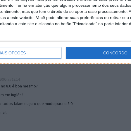
timento.
Tenha em atenção que algum processamento dos seus dados
nsentimento, mas que tem o direito de se opor a esse processamento. A
as a este website. Você pode alterar suas preferências ou retirar seu
19:51
tando a este site e clicando no botão "Privacidade" na parte inferior 
u mail algum.
s 17:00
AIS OPÇÕES
CONCORDO
005 às 17:14
o no 8.0 é boa mesmo?
tem em inglês?
 todos falam eu juro que mudo para o 8.0.
ail.