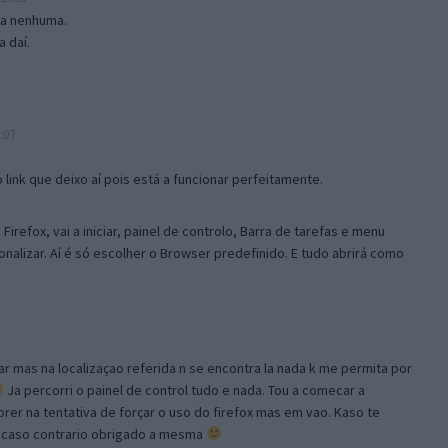
isa nenhuma.
 daí.
:07
link que deixo aí pois está a funcionar perfeitamente.
Firefox, vai a iniciar, painel de controlo, Barra de tarefas e menu
sonalizar. Aí é só escolher o Browser predefinido. E tudo abrirá como
ar mas na localizaçao referida n se encontra la nada k me permita por
Ja percorri o painel de control tudo e nada. Tou a comecar a
orer na tentativa de forçar o uso do firefox mas em vao. Kaso te
, caso contrario obrigado a mesma