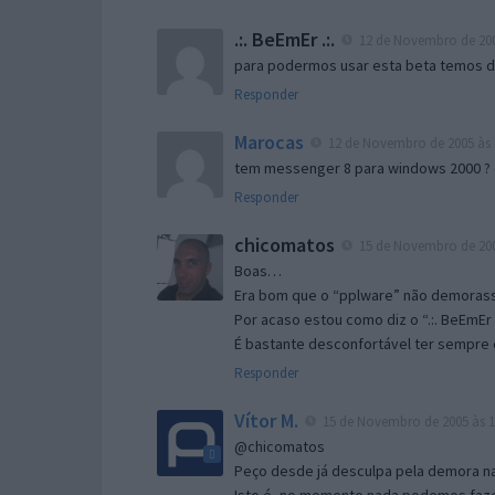
.:. BeEmEr .:.
12 de Novembro de 200
para podermos usar esta beta temos d “
Responder
Marocas
12 de Novembro de 2005 às 
tem messenger 8 para windows 2000 ?
Responder
chicomatos
15 de Novembro de 200
Boas…
Era bom que o “pplware” não demorass
Por acaso estou como diz o “.:. BeEmEr 
É bastante desconfortável ter sempre e
Responder
Vítor M.
15 de Novembro de 2005 às 1
@chicomatos
Peço desde já desculpa pela demora na 