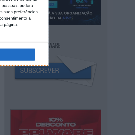
 pessoais poderá
s suas preferências
 consentimento a
da página.
NEWSLETTER PPLWARE