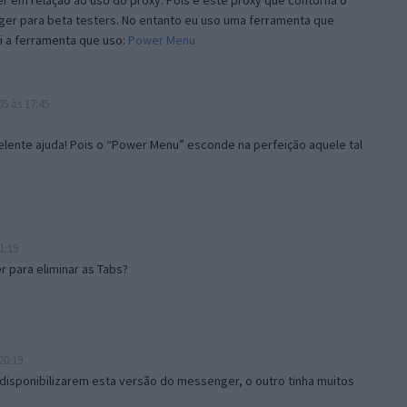
 em relação ao uso do proxy. Pois é este proxy que contorna o
ger para beta testers. No entanto eu uso uma ferramenta que
i a ferramenta que uso:
Power Menu
5 às 17:45
lente ajuda! Pois o “Power Menu” esconde na perfeição aquele tal
1:19
 para eliminar as Tabs?
20:19
disponibilizarem esta versão do messenger, o outro tinha muitos