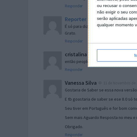
ou recusar o consen
Responder
não exigir o seu co
Reporter
serão aplicadas apen
7 de Novembro de 2005 às 
qualquer momento vol
É só para dizer que ainda não me chego
Grato.
Responder
cristalina
11 de Novembro de 2005 à
M
então people
Responder
Vanessa Silva
11 de Novembro de 2
Gostaria de Saber se essa nova versã
E tb goastaria de saber se ese 8.0 só 
Seu tiver em Português e for bom como
Sem mais Aguardo Resposta no meu e m
Obrigado.
Responder