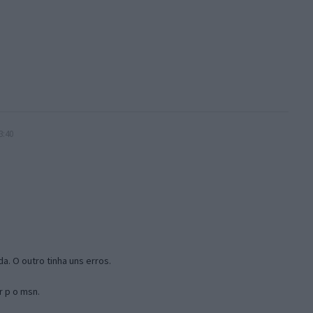
3:40
a. O outro tinha uns erros.
r p o msn.