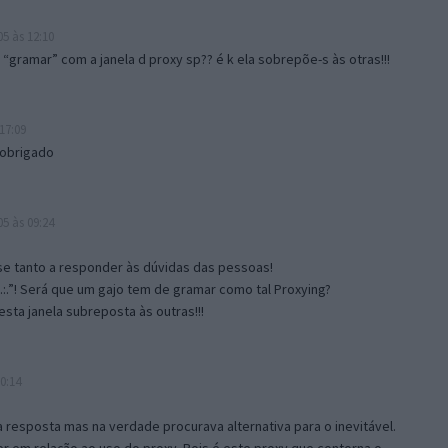
5 às 12:10
gramar” com a janela d proxy sp?? é k ela sobrepõe-s às otras!!!
17:09
 obrigado
5 às 09:24
e tanto a responder às dúvidas das pessoas!
.:.”! Será que um gajo tem de gramar como tal Proxying?
sta janela subreposta às outras!!!
0:14
resposta mas na verdade procurava alternativa para o inevitável.