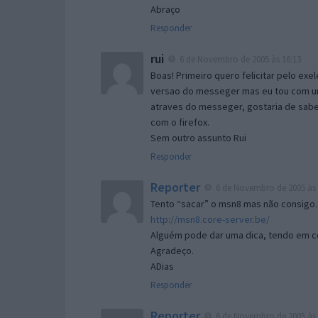
Abraço
Responder
rui
6 de Novembro de 2005 às 16:13
Boas! Primeiro quero felicitar pelo exe
versao do messeger mas eu tou com um 
atraves do messeger, gostaria de saber 
com o firefox.
Sem outro assunto Rui
Responder
Reporter
6 de Novembro de 2005 às 
Tento “sacar” o msn8 mas não consigo.
http://msn8.core-server.be/
Alguém pode dar uma dica, tendo em c
Agradeço.
ADias
Responder
Reporter
6 de Novembro de 2005 às 