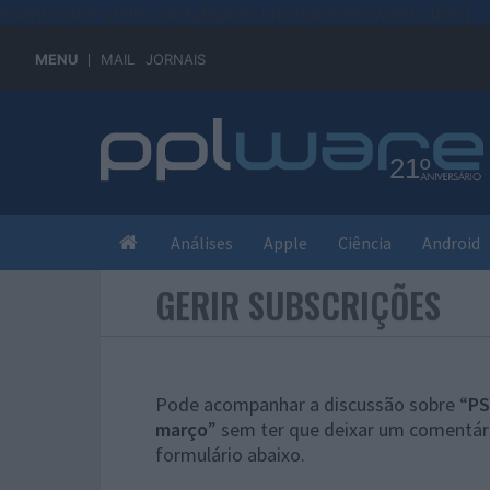
#sre{border-style: solid;display: unset;border-width: thin;}
MENU
MAIL
JORNAIS
Análises
Apple
Ciência
Android
GERIR SUBSCRIÇÕES
Pode acompanhar a discussão sobre “
PS
março
” sem ter que deixar um comentári
formulário abaixo.