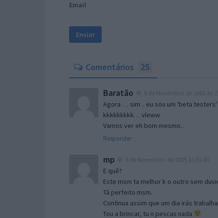
Email
Comentários
25
Baratão
5 de Novembro de 2005 às 2
Agora … sim .. eu sou um ‘beta testers’
kkkkkkkkk… vleww
Vamos ver eh bom mesmo..
Responder
mp
6 de Novembro de 2005 às 01:43
E quê?
Este msm ta melhor k o outro sem duvid
Tá perfeito msm.
Continua assim que um dia irás trabalha
Tou a brincar, tu n pescas nada