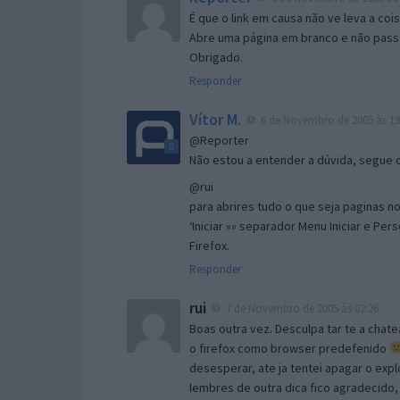
É que o link em causa não ve leva a co
Abre uma página em branco e não passa
Obrigado.
Responder
Vítor M.
6 de Novembro de 2005 às 19
@Reporter
Não estou a entender a dúvida, segue o 
@rui
para abrires tudo o que seja paginas no 
‘Iniciar »» separador Menu Iniciar e Per
Firefox.
Responder
rui
7 de Novembro de 2005 às 02:26
Boas outra vez. Desculpa tar te a chate
o firefox como browser predefenido
desesperar, ate ja tentei apagar o expl
lembres de outra dica fico agradecido