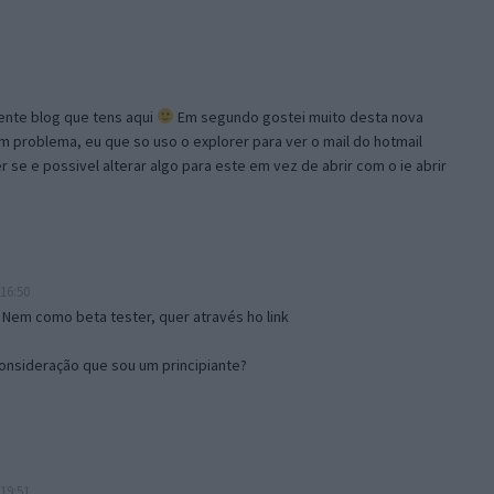
lente blog que tens aqui
Em segundo gostei muito desta nova
problema, eu que so uso o explorer para ver o mail do hotmail
se e possivel alterar algo para este em vez de abrir com o ie abrir
16:50
 Nem como beta tester, quer através ho link
onsideração que sou um principiante?
19:51