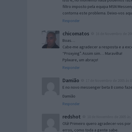
Isto é, no momento nada podemos fazer
filtro imposto pela equipa MSN Messen
contorna este problema. Deixo-vos aqu
Responder
chicomatos
16 de Novembro de 200
Boas…
Cabe-me agradecer a resposta e a exce
“Proxying”. Assim sim… Maravilha!
Pplware, um abraço!
Responder
Damião
17 de Novembro de 2005 às 0
E no novo messenger beta 8 como fazer
Damião
Responder
redshot
18 de Novembro de 2005 às 
Olá! Primeiro quero agradecer-vos por 
erros, como toda a gente sabe.