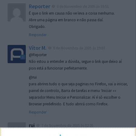
Reporter
6 de Novembro de 2005 às 19:51
É que o link em causa não ve leva a coisa nenhuma.
Abre uma página em branco e não passa daí.
Obrigado.
Responder
Vítor M.
6 de Novembro de 2005 às 19:07
@Reporter
Não estou a entender a dúvida, segue o link que deixo aí
pois está a funcionar perfeitamente.
@rui
para abrires tudo o que seja paginas no Firefox, vai a iniciar,
painel de controlo, Barra de tarefas e menu ‘Iniciar »»
separador Menu Iniciar e Personalizar. Aí é só escolher o
Browser predefinido. E tudo abrirá como Firefox.
Responder
rui
7 de Novembro de 2005 às 02:26
Boas outra vez. Desculpa tar te a chatear mas na