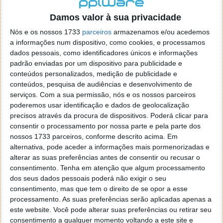
localizaçao referida n se encontra la nada k me permita por
o firefox como browser predefenido
Ja percorri o painel
Damos valor à sua privacidade
de control tudo e nada. Tou a comecar a desesperar, ate ja
Nós e os nossos 1733
parceiros
armazenamos e/ou acedemos
tentei apagar o explorer na tentativa de forçar o uso do
a informações num dispositivo, como cookies, e processamos
firefox mas em vao. Kaso te lembres de outra dica fico
dados pessoais, como identificadores únicos e informações
agradecido, caso contrario obrigado a mesma
padrão enviadas por um dispositivo para publicidade e
Responder
conteúdos personalizados, medição de publicidade e
conteúdos, pesquisa de audiências e desenvolvimento de
Vítor M.
serviços.
Com a sua permissão, nós e os nossos parceiros
7 de Novembro de 2005 às 01:39
poderemos usar identificação e dados de geolocalização
@Reporter
precisos através da procura de dispositivos. Poderá clicar para
Desculpa mas o link funciona. Seja como for segue por mail
consentir o processamento por nossa parte e pela parte dos
o MSn Messenger 8.
nossos 1733 parceiros, conforme descrito acima. Em
Responder
alternativa, pode aceder a informações mais pormenorizadas e
alterar as suas preferências antes de consentir ou recusar o
Vítor M.
7 de Novembro de 2005 às 11:21
consentimento.
Tenha em atenção que algum processamento
@Rui
dos seus dados pessoais poderá não exigir o seu
Tens de encontrar o que te falei. Faz da seguinte maneira,
consentimento, mas que tem o direito de se opor a esse
janela iniciar e no topo dessa janela com o botão direito do
processamento. As suas preferências serão aplicadas apenas a
rato faz propriedades. Depois no separador Menu ‘Iniciar’
este website. Você pode alterar suas preferências ou retirar seu
clica no botão ‘Personalizar’ aí encontrarás no separador
consentimento a qualquer momento voltando a este site e