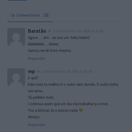
Comentários
25
Baratão
5 de Novembro de 2005 às 23:40
Agora … sim .. eu sou um ‘beta testers’
kkkkkkkkk… vleww
Vamos ver eh bom mesmo..
Responder
mp
6 de Novembro de 2005 às 01:43
E quê?
Este msm ta melhor k o outro sem duvida. O outro tinha
uns erros.
Tá perfeito msm.
Continua assim que um dia irás trabalhar p o msn.
Tou a brincar, tu n pescas nada
Abraço
Responder