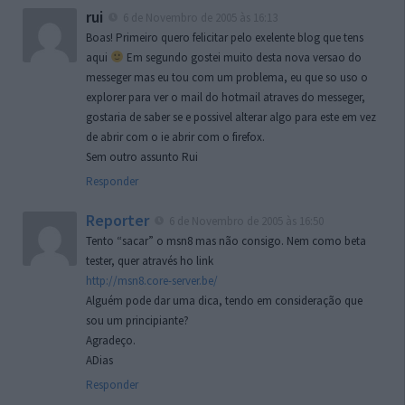
rui
6 de Novembro de 2005 às 16:13
Boas! Primeiro quero felicitar pelo exelente blog que tens
aqui
Em segundo gostei muito desta nova versao do
messeger mas eu tou com um problema, eu que so uso o
explorer para ver o mail do hotmail atraves do messeger,
gostaria de saber se e possivel alterar algo para este em vez
de abrir com o ie abrir com o firefox.
Sem outro assunto Rui
Responder
Reporter
6 de Novembro de 2005 às 16:50
Tento “sacar” o msn8 mas não consigo. Nem como beta
tester, quer através ho link
http://msn8.core-server.be/
Alguém pode dar uma dica, tendo em consideração que
sou um principiante?
Agradeço.
ADias
Responder