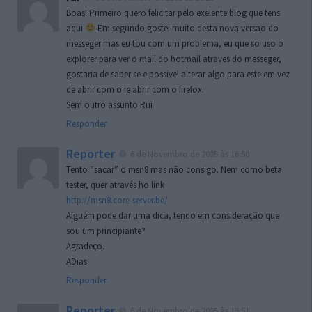
Boas! Primeiro quero felicitar pelo exelente blog que tens
aqui
Em segundo gostei muito desta nova versao do
messeger mas eu tou com um problema, eu que so uso o
explorer para ver o mail do hotmail atraves do messeger,
gostaria de saber se e possivel alterar algo para este em vez
de abrir com o ie abrir com o firefox.
Sem outro assunto Rui
Responder
Reporter
6 de Novembro de 2005 às 16:50
Tento “sacar” o msn8 mas não consigo. Nem como beta
tester, quer através ho link
http://msn8.core-server.be/
Alguém pode dar uma dica, tendo em consideração que
sou um principiante?
Agradeço.
ADias
Responder
Reporter
6 de Novembro de 2005 às 19:51