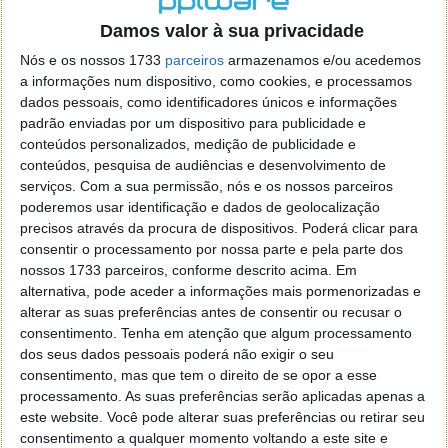
o firefox como browser predefenido
Ja percorri o painel
Damos valor à sua privacidade
de control tudo e nada. Tou a comecar a desesperar, ate ja
tentei apagar o explorer na tentativa de forçar o uso do
Nós e os nossos 1733
parceiros
armazenamos e/ou acedemos
firefox mas em vao. Kaso te lembres de outra dica fico
a informações num dispositivo, como cookies, e processamos
agradecido, caso contrario obrigado a mesma
dados pessoais, como identificadores únicos e informações
Responder
padrão enviadas por um dispositivo para publicidade e
conteúdos personalizados, medição de publicidade e
Vítor M.
conteúdos, pesquisa de audiências e desenvolvimento de
7 de Novembro de 2005 às 01:39
serviços.
Com a sua permissão, nós e os nossos parceiros
@Reporter
poderemos usar identificação e dados de geolocalização
Desculpa mas o link funciona. Seja como for segue por mail
precisos através da procura de dispositivos. Poderá clicar para
o MSn Messenger 8.
consentir o processamento por nossa parte e pela parte dos
Responder
nossos 1733 parceiros, conforme descrito acima. Em
alternativa, pode aceder a informações mais pormenorizadas e
Vítor M.
7 de Novembro de 2005 às 11:21
alterar as suas preferências antes de consentir ou recusar o
@Rui
consentimento.
Tenha em atenção que algum processamento
Tens de encontrar o que te falei. Faz da seguinte maneira,
dos seus dados pessoais poderá não exigir o seu
janela iniciar e no topo dessa janela com o botão direito do
consentimento, mas que tem o direito de se opor a esse
rato faz propriedades. Depois no separador Menu ‘Iniciar’
processamento. As suas preferências serão aplicadas apenas a
clica no botão ‘Personalizar’ aí encontrarás no separador
este website. Você pode alterar suas preferências ou retirar seu
geral a opção para escolheres o Browser com que queres
consentimento a qualquer momento voltando a este site e