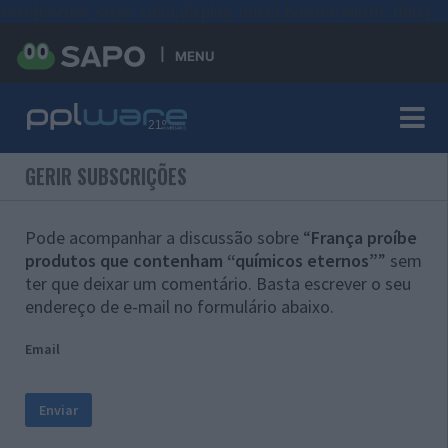
#sre{border-style: solid;display: unset;border-width: thin;}
MENU
GERIR SUBSCRIÇÕES
Pode acompanhar a discussão sobre “
França proíbe
produtos que contenham “químicos eternos”
” sem
ter que deixar um comentário. Basta escrever o seu
endereço de e-mail no formulário abaixo.
Email