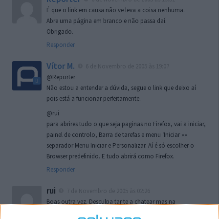
É que o link em causa não ve leva a coisa nenhuma.
Abre uma página em branco e não passa daí.
Obrigado.
Responder
Vítor M.
6 de Novembro de 2005 às 19:07
@Reporter
Não estou a entender a dúvida, segue o link que deixo aí
pois está a funcionar perfeitamente.
@rui
para abrires tudo o que seja paginas no Firefox, vai a iniciar,
painel de controlo, Barra de tarefas e menu ‘Iniciar »»
separador Menu Iniciar e Personalizar. Aí é só escolher o
Browser predefinido. E tudo abrirá como Firefox.
Responder
rui
7 de Novembro de 2005 às 02:26
Boas outra vez. Desculpa tar te a chatear mas na
localizaçao referida n se encontra la nada k me permita por