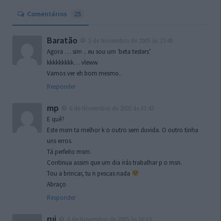
Comentários
25
Baratão
5 de Novembro de 2005 às 23:40
Agora … sim .. eu sou um ‘beta testers’
kkkkkkkkk… vleww
Vamos ver eh bom mesmo..
Responder
mp
6 de Novembro de 2005 às 01:43
E quê?
Este msm ta melhor k o outro sem duvida. O outro tinha
uns erros.
Tá perfeito msm.
Continua assim que um dia irás trabalhar p o msn.
Tou a brincar, tu n pescas nada
Abraço
Responder
rui
6 de Novembro de 2005 às 16:13