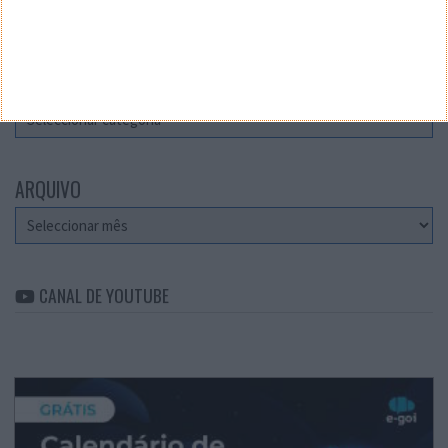
Teste a velocidade da sua Internet
CATEGORIAS
Categorias
ARQUIVO
Arquivo
CANAL DE YOUTUBE