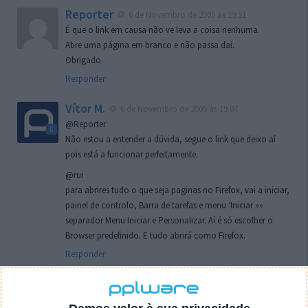
Reporter
6 de Novembro de 2005 às 19:51
É que o link em causa não ve leva a coisa nenhuma.
Abre uma página em branco e não passa daí.
Obrigado.
Responder
Vítor M.
6 de Novembro de 2005 às 19:07
@Reporter
Não estou a entender a dúvida, segue o link que deixo aí
pois está a funcionar perfeitamente.
@rui
para abrires tudo o que seja paginas no Firefox, vai a iniciar,
painel de controlo, Barra de tarefas e menu ‘Iniciar »»
separador Menu Iniciar e Personalizar. Aí é só escolher o
Browser predefinido. E tudo abrirá como Firefox.
Responder
rui
7 de Novembro de 2005 às 02:26
Boas outra vez. Desculpa tar te a chatear mas na