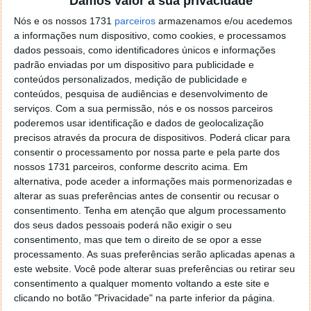
Damos valor à sua privacidade
localizaçao referida n se encontra la nada k me permita por
Nós e os nossos 1731
parceiros
armazenamos e/ou acedemos
o firefox como browser predefenido
Ja percorri o painel
a informações num dispositivo, como cookies, e processamos
de control tudo e nada. Tou a comecar a desesperar, ate ja
dados pessoais, como identificadores únicos e informações
tentei apagar o explorer na tentativa de forçar o uso do
padrão enviadas por um dispositivo para publicidade e
firefox mas em vao. Kaso te lembres de outra dica fico
conteúdos personalizados, medição de publicidade e
agradecido, caso contrario obrigado a mesma
conteúdos, pesquisa de audiências e desenvolvimento de
Responder
serviços.
Com a sua permissão, nós e os nossos parceiros
poderemos usar identificação e dados de geolocalização
Vítor M.
7 de Novembro de 2005 às 01:39
precisos através da procura de dispositivos. Poderá clicar para
@Reporter
consentir o processamento por nossa parte e pela parte dos
Desculpa mas o link funciona. Seja como for segue por mail
nossos 1731 parceiros, conforme descrito acima. Em
o MSn Messenger 8.
alternativa, pode aceder a informações mais pormenorizadas e
alterar as suas preferências antes de consentir ou recusar o
Responder
consentimento.
Tenha em atenção que algum processamento
Vítor M.
dos seus dados pessoais poderá não exigir o seu
7 de Novembro de 2005 às 11:21
consentimento, mas que tem o direito de se opor a esse
@Rui
processamento. As suas preferências serão aplicadas apenas a
Tens de encontrar o que te falei. Faz da seguinte maneira,
este website. Você pode alterar suas preferências ou retirar seu
janela iniciar e no topo dessa janela com o botão direito do
consentimento a qualquer momento voltando a este site e
rato faz propriedades. Depois no separador Menu ‘Iniciar’
clicando no botão "Privacidade" na parte inferior da página.
clica no botão ‘Personalizar’ aí encontrarás no separador