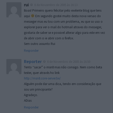
rui
6 de Novembro de 2005 às 16:13
Boas! Primeiro quero felicitar pelo exelente blog que tens
aqui
Em segundo gostei muito desta nova versao do
messeger mas eu tou com um problema, eu que so uso o
explorer para ver o mail do hotmail atraves do messeger,
gostaria de saber se e possivel alterar algo para este em vez
de abrir com o ie abrir com o firefox.
Sem outro assunto Rui
Responder
Reporter
6 de Novembro de 2005 às 16:50
Tento “sacar” o msn8 mas não consigo. Nem como beta
tester, quer através ho link
http://msn8.core-server.be/
Alguém pode dar uma dica, tendo em consideração que
sou um principiante?
Agradeço.
ADias
Responder