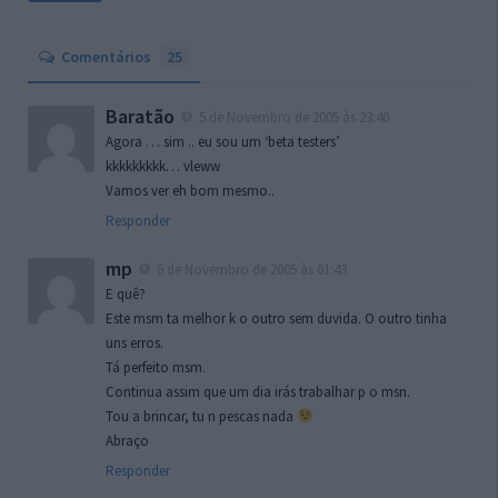
Comentários
25
Baratão
5 de Novembro de 2005 às 23:40
Agora … sim .. eu sou um ‘beta testers’
kkkkkkkkk… vleww
Vamos ver eh bom mesmo..
Responder
mp
6 de Novembro de 2005 às 01:43
E quê?
Este msm ta melhor k o outro sem duvida. O outro tinha
uns erros.
Tá perfeito msm.
Continua assim que um dia irás trabalhar p o msn.
Tou a brincar, tu n pescas nada
Abraço
Responder