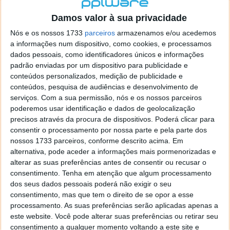
localizaçao referida n se encontra la nada k me permita por
o firefox como browser predefenido
Ja percorri o painel
Damos valor à sua privacidade
de control tudo e nada. Tou a comecar a desesperar, ate ja
Nós e os nossos 1733
parceiros
armazenamos e/ou acedemos
tentei apagar o explorer na tentativa de forçar o uso do
a informações num dispositivo, como cookies, e processamos
firefox mas em vao. Kaso te lembres de outra dica fico
dados pessoais, como identificadores únicos e informações
agradecido, caso contrario obrigado a mesma
padrão enviadas por um dispositivo para publicidade e
Responder
conteúdos personalizados, medição de publicidade e
conteúdos, pesquisa de audiências e desenvolvimento de
Vítor M.
serviços.
Com a sua permissão, nós e os nossos parceiros
7 de Novembro de 2005 às 01:39
poderemos usar identificação e dados de geolocalização
@Reporter
precisos através da procura de dispositivos. Poderá clicar para
Desculpa mas o link funciona. Seja como for segue por mail
consentir o processamento por nossa parte e pela parte dos
o MSn Messenger 8.
nossos 1733 parceiros, conforme descrito acima. Em
Responder
alternativa, pode aceder a informações mais pormenorizadas e
alterar as suas preferências antes de consentir ou recusar o
Vítor M.
7 de Novembro de 2005 às 11:21
consentimento.
Tenha em atenção que algum processamento
@Rui
dos seus dados pessoais poderá não exigir o seu
Tens de encontrar o que te falei. Faz da seguinte maneira,
consentimento, mas que tem o direito de se opor a esse
janela iniciar e no topo dessa janela com o botão direito do
processamento. As suas preferências serão aplicadas apenas a
rato faz propriedades. Depois no separador Menu ‘Iniciar’
este website. Você pode alterar suas preferências ou retirar seu
clica no botão ‘Personalizar’ aí encontrarás no separador
consentimento a qualquer momento voltando a este site e