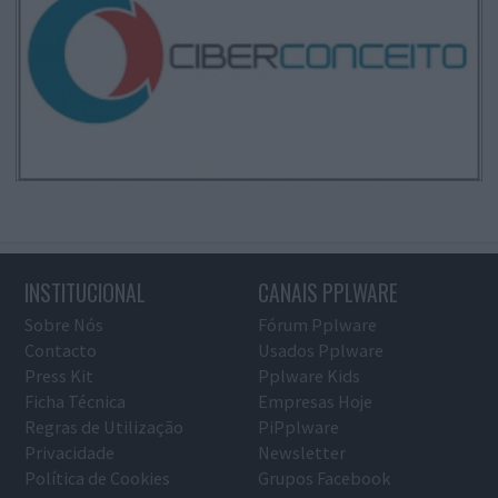
INSTITUCIONAL
CANAIS PPLWARE
Sobre Nós
Fórum Pplware
Contacto
Usados Pplware
Press Kit
Pplware Kids
Ficha Técnica
Empresas Hoje
Regras de Utilização
PiPplware
Privacidade
Newsletter
Política de Cookies
Grupos Facebook