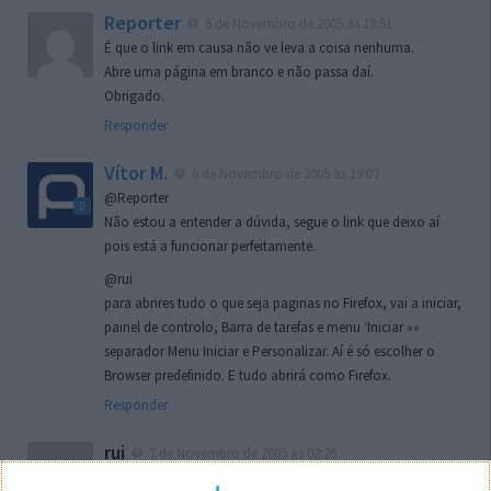
Reporter
6 de Novembro de 2005 às 19:51
É que o link em causa não ve leva a coisa nenhuma.
Abre uma página em branco e não passa daí.
Obrigado.
Responder
Vítor M.
6 de Novembro de 2005 às 19:07
@Reporter
Não estou a entender a dúvida, segue o link que deixo aí
pois está a funcionar perfeitamente.
@rui
para abrires tudo o que seja paginas no Firefox, vai a iniciar,
painel de controlo, Barra de tarefas e menu ‘Iniciar »»
separador Menu Iniciar e Personalizar. Aí é só escolher o
Browser predefinido. E tudo abrirá como Firefox.
Responder
rui
7 de Novembro de 2005 às 02:26
Boas outra vez. Desculpa tar te a chatear mas na