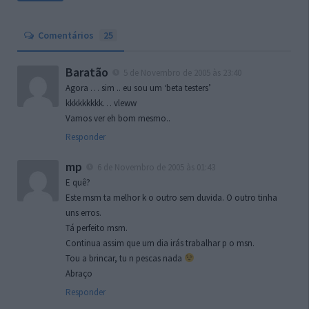
Comentários
25
Baratão
5 de Novembro de 2005 às 23:40
Agora … sim .. eu sou um ‘beta testers’
kkkkkkkkk… vleww
Vamos ver eh bom mesmo..
Responder
mp
6 de Novembro de 2005 às 01:43
E quê?
Este msm ta melhor k o outro sem duvida. O outro tinha
uns erros.
Tá perfeito msm.
Continua assim que um dia irás trabalhar p o msn.
Tou a brincar, tu n pescas nada
Abraço
Responder