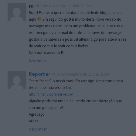
rui
6 de Novembro de 2005 às 16:13
Boas! Primeiro quero felicitar pelo exelente blog que tens
aqui
Em segundo gostei muito desta nova versao do
messeger mas eu tou com um problema, eu que so uso o
explorer para ver o mail do hotmail atraves do messeger,
gostaria de saber se e possivel alterar algo para este em vez
de abrir com o ie abrir com o firefox.
Sem outro assunto Rui
Responder
Reporter
6 de Novembro de 2005 às 16:50
Tento “sacar” o msn8 mas não consigo. Nem como beta
tester, quer através ho link
http://msn8.core-server.be/
Alguém pode dar uma dica, tendo em consideração que
sou um principiante?
Agradeço.
ADias
Responder