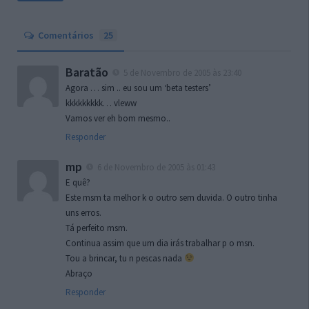
Comentários
25
Baratão
5 de Novembro de 2005 às 23:40
Agora … sim .. eu sou um ‘beta testers’
kkkkkkkkk… vleww
Vamos ver eh bom mesmo..
Responder
mp
6 de Novembro de 2005 às 01:43
E quê?
Este msm ta melhor k o outro sem duvida. O outro tinha
uns erros.
Tá perfeito msm.
Continua assim que um dia irás trabalhar p o msn.
Tou a brincar, tu n pescas nada
Abraço
Responder