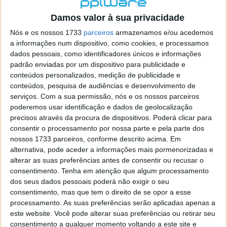
localizaçao referida n se encontra la nada k me permita por
o firefox como browser predefenido
Ja percorri o painel
Damos valor à sua privacidade
de control tudo e nada. Tou a comecar a desesperar, ate ja
Nós e os nossos 1733
parceiros
armazenamos e/ou acedemos
tentei apagar o explorer na tentativa de forçar o uso do
a informações num dispositivo, como cookies, e processamos
firefox mas em vao. Kaso te lembres de outra dica fico
dados pessoais, como identificadores únicos e informações
agradecido, caso contrario obrigado a mesma
padrão enviadas por um dispositivo para publicidade e
Responder
conteúdos personalizados, medição de publicidade e
conteúdos, pesquisa de audiências e desenvolvimento de
Vítor M.
serviços.
Com a sua permissão, nós e os nossos parceiros
7 de Novembro de 2005 às 01:39
poderemos usar identificação e dados de geolocalização
@Reporter
precisos através da procura de dispositivos. Poderá clicar para
Desculpa mas o link funciona. Seja como for segue por mail
consentir o processamento por nossa parte e pela parte dos
o MSn Messenger 8.
nossos 1733 parceiros, conforme descrito acima. Em
Responder
alternativa, pode aceder a informações mais pormenorizadas e
alterar as suas preferências antes de consentir ou recusar o
Vítor M.
7 de Novembro de 2005 às 11:21
consentimento.
Tenha em atenção que algum processamento
@Rui
dos seus dados pessoais poderá não exigir o seu
Tens de encontrar o que te falei. Faz da seguinte maneira,
consentimento, mas que tem o direito de se opor a esse
janela iniciar e no topo dessa janela com o botão direito do
processamento. As suas preferências serão aplicadas apenas a
rato faz propriedades. Depois no separador Menu ‘Iniciar’
este website. Você pode alterar suas preferências ou retirar seu
clica no botão ‘Personalizar’ aí encontrarás no separador
consentimento a qualquer momento voltando a este site e