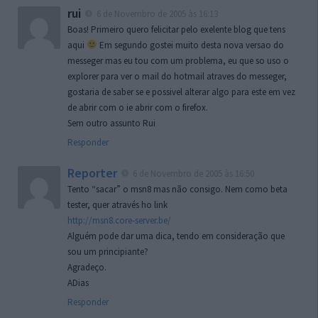
rui
6 de Novembro de 2005 às 16:13
Boas! Primeiro quero felicitar pelo exelente blog que tens
aqui
Em segundo gostei muito desta nova versao do
messeger mas eu tou com um problema, eu que so uso o
explorer para ver o mail do hotmail atraves do messeger,
gostaria de saber se e possivel alterar algo para este em vez
de abrir com o ie abrir com o firefox.
Sem outro assunto Rui
Responder
Reporter
6 de Novembro de 2005 às 16:50
Tento “sacar” o msn8 mas não consigo. Nem como beta
tester, quer através ho link
http://msn8.core-server.be/
Alguém pode dar uma dica, tendo em consideração que
sou um principiante?
Agradeço.
ADias
Responder