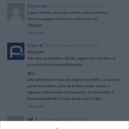
Reporter
6 de Novembro de 2005 às 19:51
É que o link em causa não ve leva a coisa nenhuma.
Abre uma página em branco e não passa daí.
Obrigado.
Responder
Vítor M.
6 de Novembro de 2005 às 19:07
@Reporter
Não estou a entender a dúvida, segue o link que deixo aí
pois está a funcionar perfeitamente.
@rui
para abrires tudo o que seja paginas no Firefox, vai a iniciar,
painel de controlo, Barra de tarefas e menu ‘Iniciar »»
separador Menu Iniciar e Personalizar. Aí é só escolher o
Browser predefinido. E tudo abrirá como Firefox.
Responder
rui
7 de Novembro de 2005 às 02:26
Boas outra vez. Desculpa tar te a chatear mas na