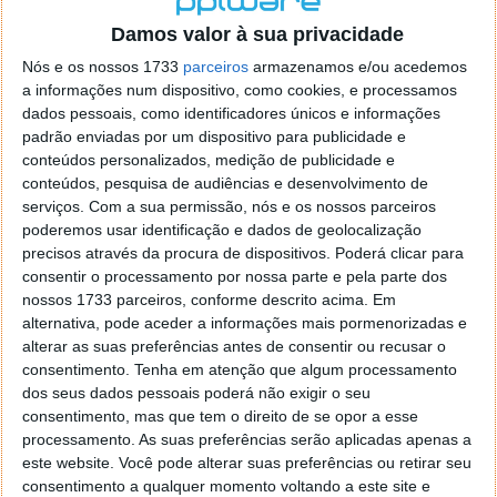
o firefox como browser predefenido
Ja percorri o painel
Damos valor à sua privacidade
de control tudo e nada. Tou a comecar a desesperar, ate ja
tentei apagar o explorer na tentativa de forçar o uso do
Nós e os nossos 1733
parceiros
armazenamos e/ou acedemos
firefox mas em vao. Kaso te lembres de outra dica fico
a informações num dispositivo, como cookies, e processamos
agradecido, caso contrario obrigado a mesma
dados pessoais, como identificadores únicos e informações
Responder
padrão enviadas por um dispositivo para publicidade e
conteúdos personalizados, medição de publicidade e
Vítor M.
conteúdos, pesquisa de audiências e desenvolvimento de
7 de Novembro de 2005 às 01:39
serviços.
Com a sua permissão, nós e os nossos parceiros
@Reporter
poderemos usar identificação e dados de geolocalização
Desculpa mas o link funciona. Seja como for segue por mail
precisos através da procura de dispositivos. Poderá clicar para
o MSn Messenger 8.
consentir o processamento por nossa parte e pela parte dos
Responder
nossos 1733 parceiros, conforme descrito acima. Em
alternativa, pode aceder a informações mais pormenorizadas e
Vítor M.
7 de Novembro de 2005 às 11:21
alterar as suas preferências antes de consentir ou recusar o
@Rui
consentimento.
Tenha em atenção que algum processamento
Tens de encontrar o que te falei. Faz da seguinte maneira,
dos seus dados pessoais poderá não exigir o seu
janela iniciar e no topo dessa janela com o botão direito do
consentimento, mas que tem o direito de se opor a esse
rato faz propriedades. Depois no separador Menu ‘Iniciar’
processamento. As suas preferências serão aplicadas apenas a
clica no botão ‘Personalizar’ aí encontrarás no separador
este website. Você pode alterar suas preferências ou retirar seu
geral a opção para escolheres o Browser com que queres
consentimento a qualquer momento voltando a este site e