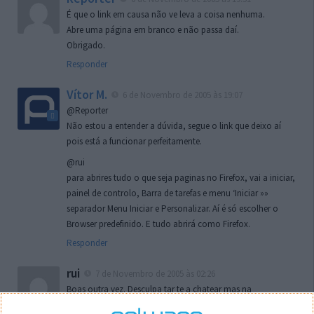
É que o link em causa não ve leva a coisa nenhuma.
Abre uma página em branco e não passa daí.
Obrigado.
Responder
Vítor M.
6 de Novembro de 2005 às 19:07
@Reporter
Não estou a entender a dúvida, segue o link que deixo aí
pois está a funcionar perfeitamente.
@rui
para abrires tudo o que seja paginas no Firefox, vai a iniciar,
painel de controlo, Barra de tarefas e menu ‘Iniciar »»
separador Menu Iniciar e Personalizar. Aí é só escolher o
Browser predefinido. E tudo abrirá como Firefox.
Responder
rui
7 de Novembro de 2005 às 02:26
Boas outra vez. Desculpa tar te a chatear mas na
localizaçao referida n se encontra la nada k me permita por