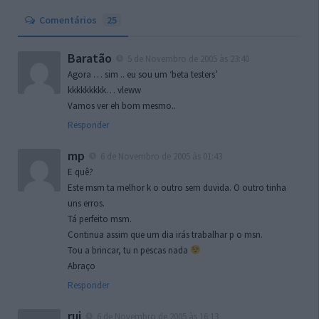
Comentários
25
Baratão
5 de Novembro de 2005 às 23:40
Agora … sim .. eu sou um ‘beta testers’
kkkkkkkkk… vleww
Vamos ver eh bom mesmo..
Responder
mp
6 de Novembro de 2005 às 01:43
E quê?
Este msm ta melhor k o outro sem duvida. O outro tinha
uns erros.
Tá perfeito msm.
Continua assim que um dia irás trabalhar p o msn.
Tou a brincar, tu n pescas nada
Abraço
Responder
rui
6 de Novembro de 2005 às 16:13