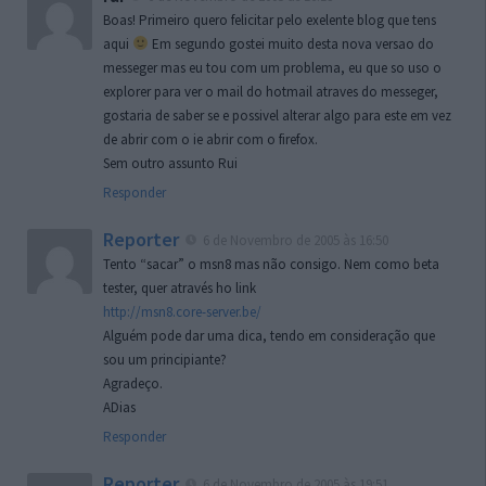
Boas! Primeiro quero felicitar pelo exelente blog que tens
aqui
Em segundo gostei muito desta nova versao do
messeger mas eu tou com um problema, eu que so uso o
explorer para ver o mail do hotmail atraves do messeger,
gostaria de saber se e possivel alterar algo para este em vez
de abrir com o ie abrir com o firefox.
Sem outro assunto Rui
Responder
Reporter
6 de Novembro de 2005 às 16:50
Tento “sacar” o msn8 mas não consigo. Nem como beta
tester, quer através ho link
http://msn8.core-server.be/
Alguém pode dar uma dica, tendo em consideração que
sou um principiante?
Agradeço.
ADias
Responder
Reporter
6 de Novembro de 2005 às 19:51