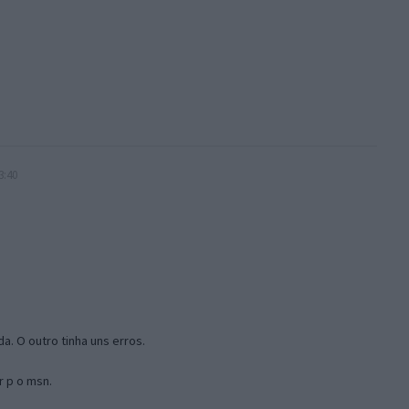
3:40
a. O outro tinha uns erros.
r p o msn.