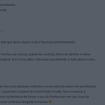
isa nenhuma.
 daí.
:07
link que deixo aí pois está a funcionar perfeitamente.
Firefox, vai a iniciar, painel de controlo, Barra de tarefas e menu
sonalizar. Aí é só escolher o Browser predefinido. E tudo abrirá como
ar mas na localizaçao referida n se encontra la nada k me permita por
Ja percorri o painel de control tudo e nada. Tou a comecar a
orer na tentativa de forçar o uso do firefox mas em vao. Kaso te
, caso contrario obrigado a mesma