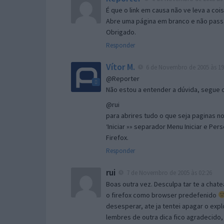
É que o link em causa não ve leva a co
Abre uma página em branco e não passa
Obrigado.
Responder
Vítor M.
6 de Novembro de 2005 às 19
@Reporter
Não estou a entender a dúvida, segue o 
@rui
para abrires tudo o que seja paginas no 
‘Iniciar »» separador Menu Iniciar e Per
Firefox.
Responder
rui
7 de Novembro de 2005 às 02:26
Boas outra vez. Desculpa tar te a chate
o firefox como browser predefenido
desesperar, ate ja tentei apagar o expl
lembres de outra dica fico agradecido