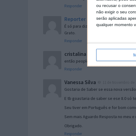
ou recusar o consen
Responder
não exigir o seu co
Reporter
serão aplicadas apen
7 de Novembro de 2005 às 
qualquer momento vol
É só para dizer que ainda não me chego
Grato.
Responder
cristalina
11 de Novembro de 2005 à
M
então people
Responder
Vanessa Silva
11 de Novembro de 2
Gostaria de Saber se essa nova versã
E tb goastaria de saber se ese 8.0 só 
Seu tiver em Português e for bom como
Sem mais Aguardo Resposta no meu e m
Obrigado.
Responder