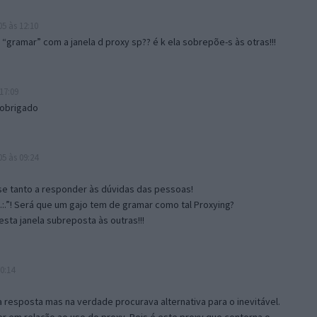
5 às 12:10
gramar” com a janela d proxy sp?? é k ela sobrepõe-s às otras!!!
17:09
 obrigado
5 às 09:24
e tanto a responder às dúvidas das pessoas!
.:.”! Será que um gajo tem de gramar como tal Proxying?
sta janela subreposta às outras!!!
0:14
resposta mas na verdade procurava alternativa para o inevitável.