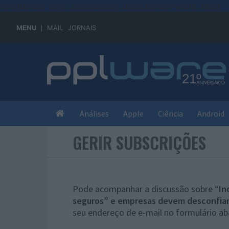
#sre{border-style: solid;display: unset;border-width: thin;}
MENU
MAIL
JORNAIS
Análises
Apple
Ciência
Android
GERIR SUBSCRIÇÕES
Pode acompanhar a discussão sobre “
In
seguros” e empresas devem desconfia
seu endereço de e-mail no formulário ab