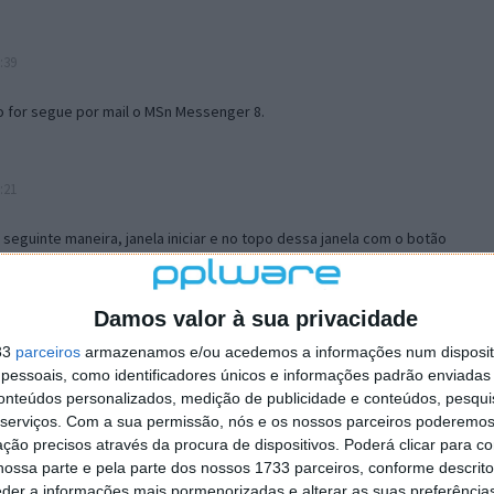
:39
o for segue por mail o MSn Messenger 8.
:21
a seguinte maneira, janela iniciar e no topo dessa janela com o botão
 no separador Menu ‘Iniciar’ clica no botão ‘Personalizar’ aí
ão para escolheres o Browser com que queres navegar e o gestor de
is ao teu Firefox e nas ferramentas ou tools escolhes ‘Opções’ ou
Damos valor à sua privacidade
erta e logo perto do fim encontras um local para colocares um visto
33
parceiros
armazenamos e/ou acedemos a informações num dispositi
e este é o browser predefinido.
essoais, como identificadores únicos e informações padrão enviadas 
conteúdos personalizados, medição de publicidade e conteúdos, pesqui
serviços.
Com a sua permissão, nós e os nossos parceiros poderemos 
12:57
ção precisos através da procura de dispositivos. Poderá clicar para co
ossa parte e pela parte dos nossos 1733 parceiros, conforme descrit
eder a informações mais pormenorizadas e alterar as suas preferência