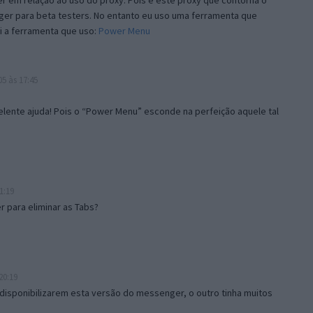
 em relação ao uso do proxy. Pois é este proxy que contorna o
ger para beta testers. No entanto eu uso uma ferramenta que
i a ferramenta que uso:
Power Menu
5 às 17:45
lente ajuda! Pois o “Power Menu” esconde na perfeição aquele tal
1:19
 para eliminar as Tabs?
20:19
disponibilizarem esta versão do messenger, o outro tinha muitos