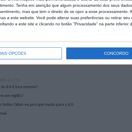
timento.
Tenha em atenção que algum processamento dos seus dados
nsentimento, mas que tem o direito de se opor a esse processamento. A
as a este website. Você pode alterar suas preferências ou retirar seu
19:51
tando a este site e clicando no botão "Privacidade" na parte inferior 
u mail algum.
s 17:00
AIS OPÇÕES
CONCORDO
005 às 17:14
o no 8.0 é boa mesmo?
tem em inglês?
 todos falam eu juro que mudo para o 8.0.
ail.