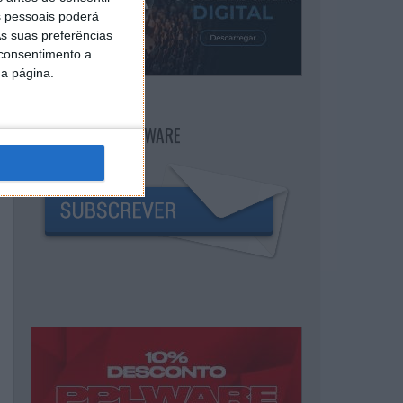
 pessoais poderá
s suas preferências
 consentimento a
da página.
NEWSLETTER PPLWARE