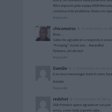
Isto é, no momento nada podemos fazer
filtro imposto pela equipa MSN Messen
contorna este problema. Deixo-vos aqu
Responder
chicomatos
16 de Novembro de 200
Boas…
Cabe-me agradecer a resposta e a exce
“Proxying”. Assim sim… Maravilha!
Pplware, um abraço!
Responder
Damião
17 de Novembro de 2005 às 0
E no novo messenger beta 8 como fazer
Damião
Responder
redshot
18 de Novembro de 2005 às 
Olá! Primeiro quero agradecer-vos por 
erros, como toda a gente sabe.