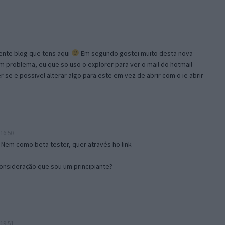
lente blog que tens aqui
Em segundo gostei muito desta nova
problema, eu que so uso o explorer para ver o mail do hotmail
se e possivel alterar algo para este em vez de abrir com o ie abrir
16:50
 Nem como beta tester, quer através ho link
onsideração que sou um principiante?
19:51