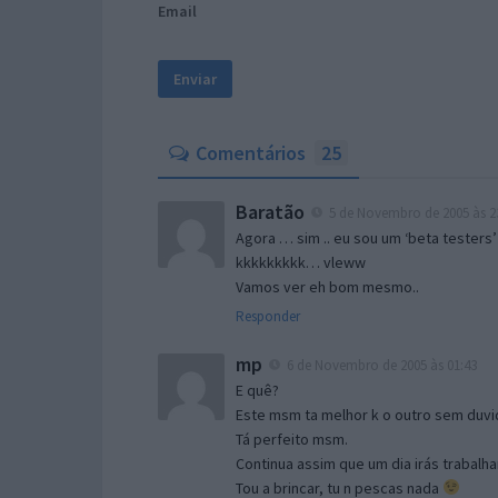
Email
Comentários
25
Baratão
5 de Novembro de 2005 às 2
Agora … sim .. eu sou um ‘beta testers’
kkkkkkkkk… vleww
Vamos ver eh bom mesmo..
Responder
mp
6 de Novembro de 2005 às 01:43
E quê?
Este msm ta melhor k o outro sem duvid
Tá perfeito msm.
Continua assim que um dia irás trabalha
Tou a brincar, tu n pescas nada