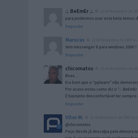
.:. BeEmEr .:.
12 de Novembro de 200
para podermos usar esta beta temos d “
Responder
Marocas
12 de Novembro de 2005 às 
tem messenger 8 para windows 2000 ?
Responder
chicomatos
15 de Novembro de 200
Boas…
Era bom que o “pplware” não demorass
Por acaso estou como diz o “.:. BeEmEr 
É bastante desconfortável ter sempre e
Responder
Vítor M.
15 de Novembro de 2005 às 1
@chicomatos
Peço desde já desculpa pela demora na 