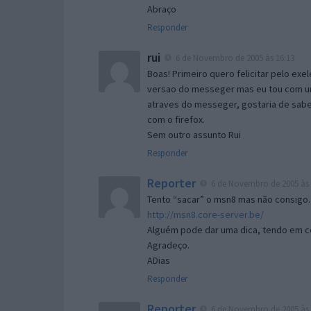
Abraço
Responder
rui
6 de Novembro de 2005 às 16:13
Boas! Primeiro quero felicitar pelo exe
versao do messeger mas eu tou com um 
atraves do messeger, gostaria de saber 
com o firefox.
Sem outro assunto Rui
Responder
Reporter
6 de Novembro de 2005 às 
Tento “sacar” o msn8 mas não consigo.
http://msn8.core-server.be/
Alguém pode dar uma dica, tendo em c
Agradeço.
ADias
Responder
Reporter
6 de Novembro de 2005 às 