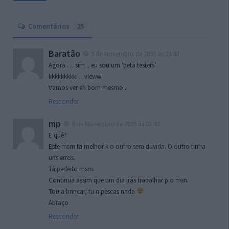
Comentários
25
Baratão
5 de Novembro de 2005 às 23:40
Agora … sim .. eu sou um ‘beta testers’
kkkkkkkkk… vleww
Vamos ver eh bom mesmo..
Responder
mp
6 de Novembro de 2005 às 01:43
E quê?
Este msm ta melhor k o outro sem duvida. O outro tinha
uns erros.
Tá perfeito msm.
Continua assim que um dia irás trabalhar p o msn.
Tou a brincar, tu n pescas nada
Abraço
Responder