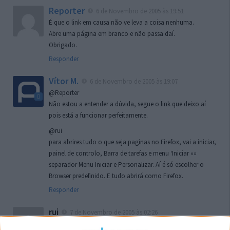
Reporter
6 de Novembro de 2005 às 19:51
É que o link em causa não ve leva a coisa nenhuma.
Abre uma página em branco e não passa daí.
Obrigado.
Responder
Vítor M.
6 de Novembro de 2005 às 19:07
@Reporter
Não estou a entender a dúvida, segue o link que deixo aí
pois está a funcionar perfeitamente.
@rui
para abrires tudo o que seja paginas no Firefox, vai a iniciar,
painel de controlo, Barra de tarefas e menu ‘Iniciar »»
separador Menu Iniciar e Personalizar. Aí é só escolher o
Browser predefinido. E tudo abrirá como Firefox.
Responder
rui
7 de Novembro de 2005 às 02:26
Boas outra vez. Desculpa tar te a chatear mas na