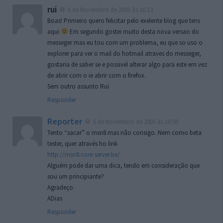
rui
6 de Novembro de 2005 às 16:13
Boas! Primeiro quero felicitar pelo exelente blog que tens
aqui
Em segundo gostei muito desta nova versao do
messeger mas eu tou com um problema, eu que so uso o
explorer para ver o mail do hotmail atraves do messeger,
gostaria de saber se e possivel alterar algo para este em vez
de abrir com o ie abrir com o firefox.
Sem outro assunto Rui
Responder
Reporter
6 de Novembro de 2005 às 16:50
Tento “sacar” o msn8 mas não consigo. Nem como beta
tester, quer através ho link
http://msn8.core-server.be/
Alguém pode dar uma dica, tendo em consideração que
sou um principiante?
Agradeço.
ADias
Responder