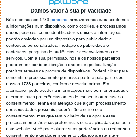
localizaçao referida n se encontra la nada k me permita por
o firefox como browser predefenido
Ja percorri o painel
Damos valor à sua privacidade
de control tudo e nada. Tou a comecar a desesperar, ate ja
Nós e os nossos 1733
parceiros
armazenamos e/ou acedemos
tentei apagar o explorer na tentativa de forçar o uso do
a informações num dispositivo, como cookies, e processamos
firefox mas em vao. Kaso te lembres de outra dica fico
dados pessoais, como identificadores únicos e informações
agradecido, caso contrario obrigado a mesma
padrão enviadas por um dispositivo para publicidade e
Responder
conteúdos personalizados, medição de publicidade e
conteúdos, pesquisa de audiências e desenvolvimento de
Vítor M.
serviços.
Com a sua permissão, nós e os nossos parceiros
7 de Novembro de 2005 às 01:39
poderemos usar identificação e dados de geolocalização
@Reporter
precisos através da procura de dispositivos. Poderá clicar para
Desculpa mas o link funciona. Seja como for segue por mail
consentir o processamento por nossa parte e pela parte dos
o MSn Messenger 8.
nossos 1733 parceiros, conforme descrito acima. Em
Responder
alternativa, pode aceder a informações mais pormenorizadas e
alterar as suas preferências antes de consentir ou recusar o
Vítor M.
7 de Novembro de 2005 às 11:21
consentimento.
Tenha em atenção que algum processamento
@Rui
dos seus dados pessoais poderá não exigir o seu
Tens de encontrar o que te falei. Faz da seguinte maneira,
consentimento, mas que tem o direito de se opor a esse
janela iniciar e no topo dessa janela com o botão direito do
processamento. As suas preferências serão aplicadas apenas a
rato faz propriedades. Depois no separador Menu ‘Iniciar’
este website. Você pode alterar suas preferências ou retirar seu
clica no botão ‘Personalizar’ aí encontrarás no separador
consentimento a qualquer momento voltando a este site e