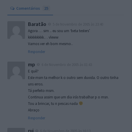
Comentários
25
Baratão
5 de Novembro de 2005 às 23:40
Agora … sim .. eu sou um ‘beta testers’
kkkkkkkkk… vleww
Vamos ver eh bom mesmo..
Responder
mp
6 de Novembro de 2005 às 01:43
E quê?
Este msm ta melhor k o outro sem duvida. O outro tinha
uns erros.
Tá perfeito msm.
Continua assim que um dia irás trabalhar p o msn.
Tou a brincar, tu n pescas nada
Abraço
Responder
rui
6 de Novembro de 2005 às 16:13