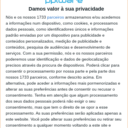
o firefox como browser predefenido
Ja percorri o painel
Damos valor à sua privacidade
de control tudo e nada. Tou a comecar a desesperar, ate ja
tentei apagar o explorer na tentativa de forçar o uso do
Nós e os nossos 1733
parceiros
armazenamos e/ou acedemos
firefox mas em vao. Kaso te lembres de outra dica fico
a informações num dispositivo, como cookies, e processamos
agradecido, caso contrario obrigado a mesma
dados pessoais, como identificadores únicos e informações
Responder
padrão enviadas por um dispositivo para publicidade e
conteúdos personalizados, medição de publicidade e
Vítor M.
conteúdos, pesquisa de audiências e desenvolvimento de
7 de Novembro de 2005 às 01:39
serviços.
Com a sua permissão, nós e os nossos parceiros
@Reporter
poderemos usar identificação e dados de geolocalização
Desculpa mas o link funciona. Seja como for segue por mail
precisos através da procura de dispositivos. Poderá clicar para
o MSn Messenger 8.
consentir o processamento por nossa parte e pela parte dos
Responder
nossos 1733 parceiros, conforme descrito acima. Em
alternativa, pode aceder a informações mais pormenorizadas e
Vítor M.
7 de Novembro de 2005 às 11:21
alterar as suas preferências antes de consentir ou recusar o
@Rui
consentimento.
Tenha em atenção que algum processamento
Tens de encontrar o que te falei. Faz da seguinte maneira,
dos seus dados pessoais poderá não exigir o seu
janela iniciar e no topo dessa janela com o botão direito do
consentimento, mas que tem o direito de se opor a esse
rato faz propriedades. Depois no separador Menu ‘Iniciar’
processamento. As suas preferências serão aplicadas apenas a
clica no botão ‘Personalizar’ aí encontrarás no separador
este website. Você pode alterar suas preferências ou retirar seu
geral a opção para escolheres o Browser com que queres
consentimento a qualquer momento voltando a este site e