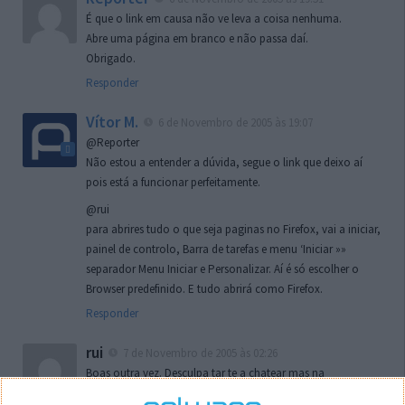
É que o link em causa não ve leva a coisa nenhuma.
Abre uma página em branco e não passa daí.
Obrigado.
Responder
Vítor M.
6 de Novembro de 2005 às 19:07
@Reporter
Não estou a entender a dúvida, segue o link que deixo aí
pois está a funcionar perfeitamente.
@rui
para abrires tudo o que seja paginas no Firefox, vai a iniciar,
painel de controlo, Barra de tarefas e menu ‘Iniciar »»
separador Menu Iniciar e Personalizar. Aí é só escolher o
Browser predefinido. E tudo abrirá como Firefox.
Responder
rui
7 de Novembro de 2005 às 02:26
Boas outra vez. Desculpa tar te a chatear mas na
localizaçao referida n se encontra la nada k me permita por