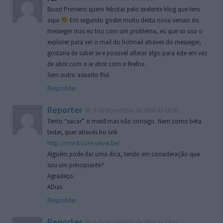
Boas! Primeiro quero felicitar pelo exelente blog que tens
aqui
Em segundo gostei muito desta nova versao do
messeger mas eu tou com um problema, eu que so uso o
explorer para ver o mail do hotmail atraves do messeger,
gostaria de saber se e possivel alterar algo para este em vez
de abrir com o ie abrir com o firefox.
Sem outro assunto Rui
Responder
Reporter
6 de Novembro de 2005 às 16:50
Tento “sacar” o msn8 mas não consigo. Nem como beta
tester, quer através ho link
http://msn8.core-server.be/
Alguém pode dar uma dica, tendo em consideração que
sou um principiante?
Agradeço.
ADias
Responder
Reporter
6 de Novembro de 2005 às 19:51