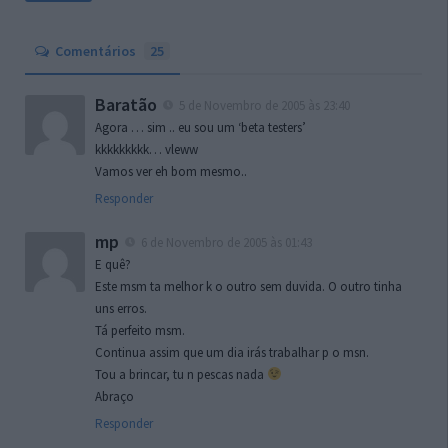
Comentários
25
Baratão
5 de Novembro de 2005 às 23:40
Agora … sim .. eu sou um ‘beta testers’
kkkkkkkkk… vleww
Vamos ver eh bom mesmo..
Responder
mp
6 de Novembro de 2005 às 01:43
E quê?
Este msm ta melhor k o outro sem duvida. O outro tinha
uns erros.
Tá perfeito msm.
Continua assim que um dia irás trabalhar p o msn.
Tou a brincar, tu n pescas nada
Abraço
Responder