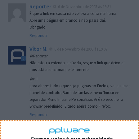
Reporter
6 de Novembro de 2005 às 19:51
É que o link em causa não ve leva a coisa nenhuma.
Abre uma página em branco e não passa daí.
Obrigado.
Responder
Vítor M.
6 de Novembro de 2005 às 19:07
@Reporter
Não estou a entender a dúvida, segue o link que deixo aí
pois está a funcionar perfeitamente.
@rui
para abrires tudo o que seja paginas no Firefox, vai a iniciar,
painel de controlo, Barra de tarefas e menu ‘Iniciar »»
separador Menu Iniciar e Personalizar. Aí é só escolher o
Browser predefinido. E tudo abrirá como Firefox.
Responder
rui
7 de Novembro de 2005 às 02:26
Boas outra vez. Desculpa tar te a chatear mas na