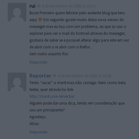
rui
6 de Novembro de 2005 às 16:13
Boas! Primeiro quero felicitar pelo exelente blog que tens
aqui
Em segundo gostei muito desta nova versao do
messeger mas eu tou com um problema, eu que so uso o
explorer para ver o mail do hotmail atraves do messeger,
gostaria de saber se e possivel alterar algo para este em vez
de abrir com o ie abrir com o firefox.
Sem outro assunto Rui
Responder
Reporter
6 de Novembro de 2005 às 16:50
Tento “sacar” o msn8 mas não consigo. Nem como beta
tester, quer através ho link
http://msn8.core-server.be/
Alguém pode dar uma dica, tendo em consideração que
sou um principiante?
Agradeço.
ADias
Responder