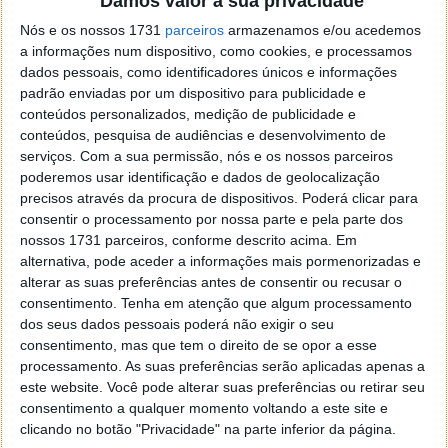
Damos valor à sua privacidade
localizaçao referida n se encontra la nada k me permita por
Nós e os nossos 1731
parceiros
armazenamos e/ou acedemos
o firefox como browser predefenido
Ja percorri o painel
a informações num dispositivo, como cookies, e processamos
de control tudo e nada. Tou a comecar a desesperar, ate ja
dados pessoais, como identificadores únicos e informações
tentei apagar o explorer na tentativa de forçar o uso do
padrão enviadas por um dispositivo para publicidade e
firefox mas em vao. Kaso te lembres de outra dica fico
conteúdos personalizados, medição de publicidade e
agradecido, caso contrario obrigado a mesma
conteúdos, pesquisa de audiências e desenvolvimento de
Responder
serviços.
Com a sua permissão, nós e os nossos parceiros
poderemos usar identificação e dados de geolocalização
Vítor M.
7 de Novembro de 2005 às 01:39
precisos através da procura de dispositivos. Poderá clicar para
@Reporter
consentir o processamento por nossa parte e pela parte dos
Desculpa mas o link funciona. Seja como for segue por mail
nossos 1731 parceiros, conforme descrito acima. Em
o MSn Messenger 8.
alternativa, pode aceder a informações mais pormenorizadas e
alterar as suas preferências antes de consentir ou recusar o
Responder
consentimento.
Tenha em atenção que algum processamento
Vítor M.
dos seus dados pessoais poderá não exigir o seu
7 de Novembro de 2005 às 11:21
consentimento, mas que tem o direito de se opor a esse
@Rui
processamento. As suas preferências serão aplicadas apenas a
Tens de encontrar o que te falei. Faz da seguinte maneira,
este website. Você pode alterar suas preferências ou retirar seu
janela iniciar e no topo dessa janela com o botão direito do
consentimento a qualquer momento voltando a este site e
rato faz propriedades. Depois no separador Menu ‘Iniciar’
clicando no botão "Privacidade" na parte inferior da página.
clica no botão ‘Personalizar’ aí encontrarás no separador