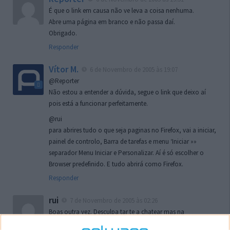
É que o link em causa não ve leva a coisa nenhuma.
Abre uma página em branco e não passa daí.
Obrigado.
Responder
Vítor M.
6 de Novembro de 2005 às 19:07
@Reporter
Não estou a entender a dúvida, segue o link que deixo aí
pois está a funcionar perfeitamente.
@rui
para abrires tudo o que seja paginas no Firefox, vai a iniciar,
painel de controlo, Barra de tarefas e menu ‘Iniciar »»
separador Menu Iniciar e Personalizar. Aí é só escolher o
Browser predefinido. E tudo abrirá como Firefox.
Responder
rui
7 de Novembro de 2005 às 02:26
Boas outra vez. Desculpa tar te a chatear mas na
localizaçao referida n se encontra la nada k me permita por