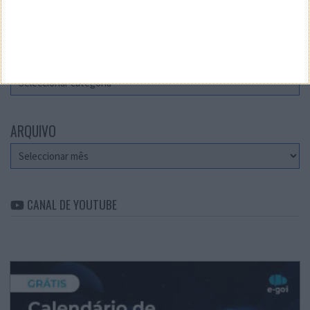
Teste a velocidade da sua Internet
CATEGORIAS
Categorias
ARQUIVO
Arquivo
CANAL DE YOUTUBE