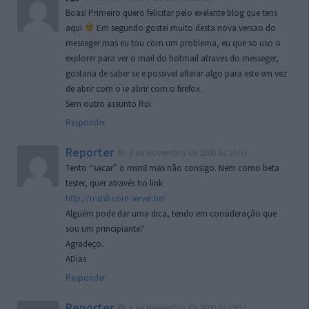
Boas! Primeiro quero felicitar pelo exelente blog que tens
aqui
Em segundo gostei muito desta nova versao do
messeger mas eu tou com um problema, eu que so uso o
explorer para ver o mail do hotmail atraves do messeger,
gostaria de saber se e possivel alterar algo para este em vez
de abrir com o ie abrir com o firefox.
Sem outro assunto Rui
Responder
Reporter
6 de Novembro de 2005 às 16:50
Tento “sacar” o msn8 mas não consigo. Nem como beta
tester, quer através ho link
http://msn8.core-server.be/
Alguém pode dar uma dica, tendo em consideração que
sou um principiante?
Agradeço.
ADias
Responder
Reporter
6 de Novembro de 2005 às 19:51