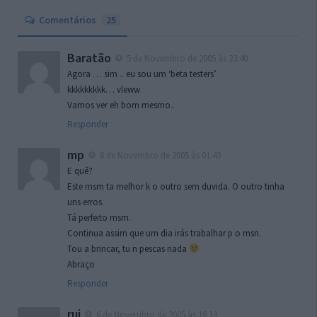
Comentários
25
Baratão
5 de Novembro de 2005 às 23:40
Agora … sim .. eu sou um ‘beta testers’
kkkkkkkkk… vleww
Vamos ver eh bom mesmo..
Responder
mp
6 de Novembro de 2005 às 01:43
E quê?
Este msm ta melhor k o outro sem duvida. O outro tinha
uns erros.
Tá perfeito msm.
Continua assim que um dia irás trabalhar p o msn.
Tou a brincar, tu n pescas nada
Abraço
Responder
rui
6 de Novembro de 2005 às 16:13