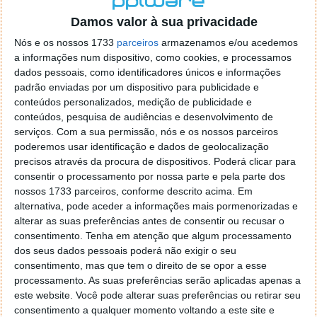
o firefox como browser predefenido
Ja percorri o painel
Damos valor à sua privacidade
de control tudo e nada. Tou a comecar a desesperar, ate ja
tentei apagar o explorer na tentativa de forçar o uso do
Nós e os nossos 1733
parceiros
armazenamos e/ou acedemos
firefox mas em vao. Kaso te lembres de outra dica fico
a informações num dispositivo, como cookies, e processamos
agradecido, caso contrario obrigado a mesma
dados pessoais, como identificadores únicos e informações
Responder
padrão enviadas por um dispositivo para publicidade e
conteúdos personalizados, medição de publicidade e
Vítor M.
conteúdos, pesquisa de audiências e desenvolvimento de
7 de Novembro de 2005 às 01:39
serviços.
Com a sua permissão, nós e os nossos parceiros
@Reporter
poderemos usar identificação e dados de geolocalização
Desculpa mas o link funciona. Seja como for segue por mail
precisos através da procura de dispositivos. Poderá clicar para
o MSn Messenger 8.
consentir o processamento por nossa parte e pela parte dos
Responder
nossos 1733 parceiros, conforme descrito acima. Em
alternativa, pode aceder a informações mais pormenorizadas e
Vítor M.
7 de Novembro de 2005 às 11:21
alterar as suas preferências antes de consentir ou recusar o
@Rui
consentimento.
Tenha em atenção que algum processamento
Tens de encontrar o que te falei. Faz da seguinte maneira,
dos seus dados pessoais poderá não exigir o seu
janela iniciar e no topo dessa janela com o botão direito do
consentimento, mas que tem o direito de se opor a esse
rato faz propriedades. Depois no separador Menu ‘Iniciar’
processamento. As suas preferências serão aplicadas apenas a
clica no botão ‘Personalizar’ aí encontrarás no separador
este website. Você pode alterar suas preferências ou retirar seu
geral a opção para escolheres o Browser com que queres
consentimento a qualquer momento voltando a este site e