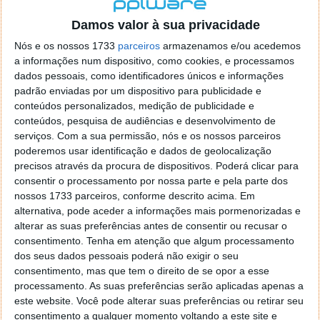
localizaçao referida n se encontra la nada k me permita por
o firefox como browser predefenido
Ja percorri o painel
Damos valor à sua privacidade
de control tudo e nada. Tou a comecar a desesperar, ate ja
Nós e os nossos 1733
parceiros
armazenamos e/ou acedemos
tentei apagar o explorer na tentativa de forçar o uso do
a informações num dispositivo, como cookies, e processamos
firefox mas em vao. Kaso te lembres de outra dica fico
dados pessoais, como identificadores únicos e informações
agradecido, caso contrario obrigado a mesma
padrão enviadas por um dispositivo para publicidade e
Responder
conteúdos personalizados, medição de publicidade e
conteúdos, pesquisa de audiências e desenvolvimento de
Vítor M.
serviços.
Com a sua permissão, nós e os nossos parceiros
7 de Novembro de 2005 às 01:39
poderemos usar identificação e dados de geolocalização
@Reporter
precisos através da procura de dispositivos. Poderá clicar para
Desculpa mas o link funciona. Seja como for segue por mail
consentir o processamento por nossa parte e pela parte dos
o MSn Messenger 8.
nossos 1733 parceiros, conforme descrito acima. Em
Responder
alternativa, pode aceder a informações mais pormenorizadas e
alterar as suas preferências antes de consentir ou recusar o
Vítor M.
7 de Novembro de 2005 às 11:21
consentimento.
Tenha em atenção que algum processamento
@Rui
dos seus dados pessoais poderá não exigir o seu
Tens de encontrar o que te falei. Faz da seguinte maneira,
consentimento, mas que tem o direito de se opor a esse
janela iniciar e no topo dessa janela com o botão direito do
processamento. As suas preferências serão aplicadas apenas a
rato faz propriedades. Depois no separador Menu ‘Iniciar’
este website. Você pode alterar suas preferências ou retirar seu
clica no botão ‘Personalizar’ aí encontrarás no separador
consentimento a qualquer momento voltando a este site e