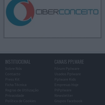
INSTITUCIONAL
CANAIS PPLWARE
Sobre Nós
Fórum Pplware
Contacto
Usados Pplware
Press Kit
Pplware Kids
Ficha Técnica
Empresas Hoje
Regras de Utilização
PiPplware
Privacidade
Newsletter
Política de Cookies
Grupos Facebook