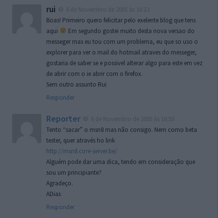
rui
6 de Novembro de 2005 às 16:13
Boas! Primeiro quero felicitar pelo exelente blog que tens
aqui
Em segundo gostei muito desta nova versao do
messeger mas eu tou com um problema, eu que so uso o
explorer para ver o mail do hotmail atraves do messeger,
gostaria de saber se e possivel alterar algo para este em vez
de abrir com o ie abrir com o firefox.
Sem outro assunto Rui
Responder
Reporter
6 de Novembro de 2005 às 16:50
Tento “sacar” o msn8 mas não consigo. Nem como beta
tester, quer através ho link
http://msn8.core-server.be/
Alguém pode dar uma dica, tendo em consideração que
sou um principiante?
Agradeço.
ADias
Responder