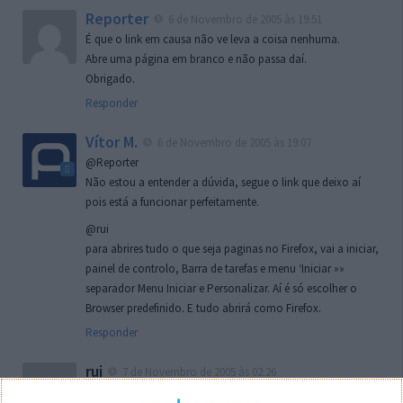
Reporter
6 de Novembro de 2005 às 19:51
É que o link em causa não ve leva a coisa nenhuma.
Abre uma página em branco e não passa daí.
Obrigado.
Responder
Vítor M.
6 de Novembro de 2005 às 19:07
@Reporter
Não estou a entender a dúvida, segue o link que deixo aí
pois está a funcionar perfeitamente.
@rui
para abrires tudo o que seja paginas no Firefox, vai a iniciar,
painel de controlo, Barra de tarefas e menu ‘Iniciar »»
separador Menu Iniciar e Personalizar. Aí é só escolher o
Browser predefinido. E tudo abrirá como Firefox.
Responder
rui
7 de Novembro de 2005 às 02:26
Boas outra vez. Desculpa tar te a chatear mas na