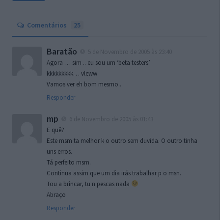
Comentários
25
Baratão
5 de Novembro de 2005 às 23:40
Agora … sim .. eu sou um ‘beta testers’
kkkkkkkkk… vleww
Vamos ver eh bom mesmo..
Responder
mp
6 de Novembro de 2005 às 01:43
E quê?
Este msm ta melhor k o outro sem duvida. O outro tinha
uns erros.
Tá perfeito msm.
Continua assim que um dia irás trabalhar p o msn.
Tou a brincar, tu n pescas nada
Abraço
Responder