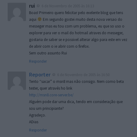
rui
6 de Novembro de 2005 às 16:13
Boas! Primeiro quero felicitar pelo exelente blog que tens
aqui
Em segundo gostei muito desta nova versao do
messeger mas eu tou com um problema, eu que so uso o
explorer para ver o mail do hotmail atraves do messeger,
gostaria de saber se e possivel alterar algo para este em vez
de abrir com o ie abrir com o firefox.
Sem outro assunto Rui
Responder
Reporter
6 de Novembro de 2005 às 16:50
Tento “sacar” o msn8 mas não consigo. Nem como beta
tester, quer através ho link
http://msn8.core-server.be/
Alguém pode dar uma dica, tendo em consideração que
sou um principiante?
Agradeço.
ADias
Responder