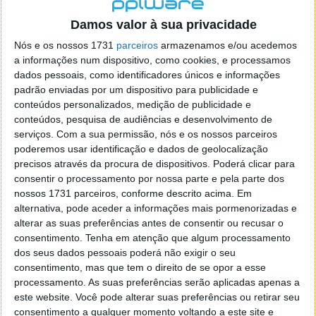
localizaçao referida n se encontra la nada k me permita por
o firefox como browser predefenido
Ja percorri o painel
Damos valor à sua privacidade
de control tudo e nada. Tou a comecar a desesperar, ate ja
Nós e os nossos 1731
parceiros
armazenamos e/ou acedemos
tentei apagar o explorer na tentativa de forçar o uso do
a informações num dispositivo, como cookies, e processamos
firefox mas em vao. Kaso te lembres de outra dica fico
dados pessoais, como identificadores únicos e informações
agradecido, caso contrario obrigado a mesma
padrão enviadas por um dispositivo para publicidade e
Responder
conteúdos personalizados, medição de publicidade e
conteúdos, pesquisa de audiências e desenvolvimento de
Vítor M.
serviços.
Com a sua permissão, nós e os nossos parceiros
7 de Novembro de 2005 às 01:39
poderemos usar identificação e dados de geolocalização
@Reporter
precisos através da procura de dispositivos. Poderá clicar para
Desculpa mas o link funciona. Seja como for segue por mail
consentir o processamento por nossa parte e pela parte dos
o MSn Messenger 8.
nossos 1731 parceiros, conforme descrito acima. Em
Responder
alternativa, pode aceder a informações mais pormenorizadas e
alterar as suas preferências antes de consentir ou recusar o
Vítor M.
7 de Novembro de 2005 às 11:21
consentimento.
Tenha em atenção que algum processamento
@Rui
dos seus dados pessoais poderá não exigir o seu
Tens de encontrar o que te falei. Faz da seguinte maneira,
consentimento, mas que tem o direito de se opor a esse
janela iniciar e no topo dessa janela com o botão direito do
processamento. As suas preferências serão aplicadas apenas a
rato faz propriedades. Depois no separador Menu ‘Iniciar’
este website. Você pode alterar suas preferências ou retirar seu
clica no botão ‘Personalizar’ aí encontrarás no separador
consentimento a qualquer momento voltando a este site e