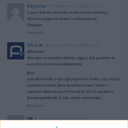
Reporter
6 de Novembro de 2005 às 19:51
É que o link em causa não ve leva a coisa nenhuma.
Abre uma página em branco e não passa daí.
Obrigado.
Responder
Vítor M.
6 de Novembro de 2005 às 19:07
@Reporter
Não estou a entender a dúvida, segue o link que deixo aí
pois está a funcionar perfeitamente.
@rui
para abrires tudo o que seja paginas no Firefox, vai a iniciar,
painel de controlo, Barra de tarefas e menu ‘Iniciar »»
separador Menu Iniciar e Personalizar. Aí é só escolher o
Browser predefinido. E tudo abrirá como Firefox.
Responder
rui
7 de Novembro de 2005 às 02:26
Boas outra vez. Desculpa tar te a chatear mas na