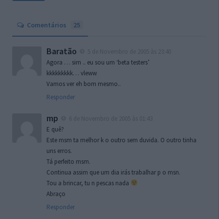
Comentários
25
Baratão
5 de Novembro de 2005 às 23:40
Agora … sim .. eu sou um ‘beta testers’
kkkkkkkkk… vleww
Vamos ver eh bom mesmo..
Responder
mp
6 de Novembro de 2005 às 01:43
E quê?
Este msm ta melhor k o outro sem duvida. O outro tinha
uns erros.
Tá perfeito msm.
Continua assim que um dia irás trabalhar p o msn.
Tou a brincar, tu n pescas nada
Abraço
Responder