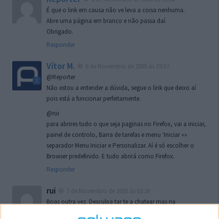
É que o link em causa não ve leva a coisa nenhuma.
Abre uma página em branco e não passa daí.
Obrigado.
Responder
Vítor M.
6 de Novembro de 2005 às 19:07
@Reporter
Não estou a entender a dúvida, segue o link que deixo aí
pois está a funcionar perfeitamente.
@rui
para abrires tudo o que seja paginas no Firefox, vai a iniciar,
painel de controlo, Barra de tarefas e menu ‘Iniciar »»
separador Menu Iniciar e Personalizar. Aí é só escolher o
Browser predefinido. E tudo abrirá como Firefox.
Responder
rui
7 de Novembro de 2005 às 02:26
Boas outra vez. Desculpa tar te a chatear mas na
localizaçao referida n se encontra la nada k me permita por