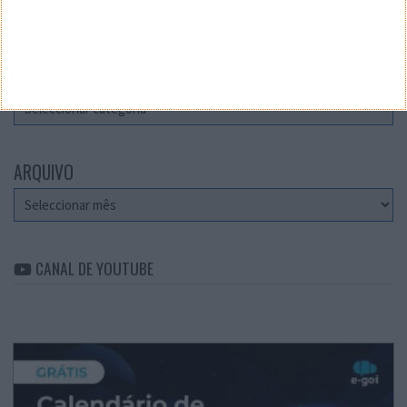
Teste a velocidade da sua Internet
CATEGORIAS
Categorias
ARQUIVO
Arquivo
CANAL DE YOUTUBE