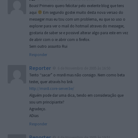
Boas! Primeiro quero felicitar pelo exelente blog que tens
aqui
Em segundo gostei muito desta nova versao do
messeger mas eu tou com um problema, eu que so uso o
explorer para ver o mail do hotmail atraves do messeger,
gostaria de saber se e possivel alterar algo para este em vez
de abrir com o ie abrir com o firefox.
Sem outro assunto Rui
Responder
Reporter
6 de Novembro de 2005 às 16:50
Tento “sacar” o msn8 mas não consigo. Nem como beta
tester, quer através ho link
http://msn8.core-server.be/
Alguém pode dar uma dica, tendo em consideração que
sou um principiante?
Agradeço.
ADias
Responder
Reporter
6 de Novembro de 2005 às 19:51