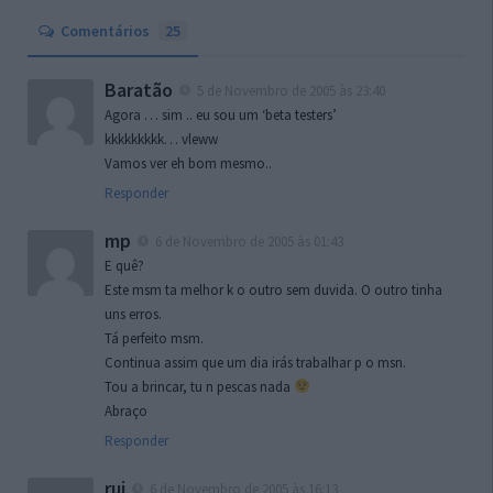
Comentários
25
Baratão
5 de Novembro de 2005 às 23:40
Agora … sim .. eu sou um ‘beta testers’
kkkkkkkkk… vleww
Vamos ver eh bom mesmo..
Responder
mp
6 de Novembro de 2005 às 01:43
E quê?
Este msm ta melhor k o outro sem duvida. O outro tinha
uns erros.
Tá perfeito msm.
Continua assim que um dia irás trabalhar p o msn.
Tou a brincar, tu n pescas nada
Abraço
Responder
rui
6 de Novembro de 2005 às 16:13