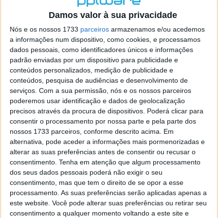
o firefox como browser predefenido
Ja percorri o painel
Damos valor à sua privacidade
de control tudo e nada. Tou a comecar a desesperar, ate ja
tentei apagar o explorer na tentativa de forçar o uso do
Nós e os nossos 1733
parceiros
armazenamos e/ou acedemos
firefox mas em vao. Kaso te lembres de outra dica fico
a informações num dispositivo, como cookies, e processamos
agradecido, caso contrario obrigado a mesma
dados pessoais, como identificadores únicos e informações
Responder
padrão enviadas por um dispositivo para publicidade e
conteúdos personalizados, medição de publicidade e
Vítor M.
conteúdos, pesquisa de audiências e desenvolvimento de
7 de Novembro de 2005 às 01:39
serviços.
Com a sua permissão, nós e os nossos parceiros
@Reporter
poderemos usar identificação e dados de geolocalização
Desculpa mas o link funciona. Seja como for segue por mail
precisos através da procura de dispositivos. Poderá clicar para
o MSn Messenger 8.
consentir o processamento por nossa parte e pela parte dos
Responder
nossos 1733 parceiros, conforme descrito acima. Em
alternativa, pode aceder a informações mais pormenorizadas e
Vítor M.
7 de Novembro de 2005 às 11:21
alterar as suas preferências antes de consentir ou recusar o
@Rui
consentimento.
Tenha em atenção que algum processamento
Tens de encontrar o que te falei. Faz da seguinte maneira,
dos seus dados pessoais poderá não exigir o seu
janela iniciar e no topo dessa janela com o botão direito do
consentimento, mas que tem o direito de se opor a esse
rato faz propriedades. Depois no separador Menu ‘Iniciar’
processamento. As suas preferências serão aplicadas apenas a
clica no botão ‘Personalizar’ aí encontrarás no separador
este website. Você pode alterar suas preferências ou retirar seu
geral a opção para escolheres o Browser com que queres
consentimento a qualquer momento voltando a este site e