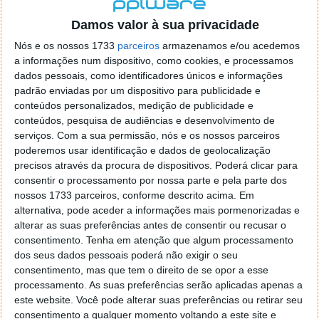
localizaçao referida n se encontra la nada k me permita por
o firefox como browser predefenido
Ja percorri o painel
Damos valor à sua privacidade
de control tudo e nada. Tou a comecar a desesperar, ate ja
Nós e os nossos 1733
parceiros
armazenamos e/ou acedemos
tentei apagar o explorer na tentativa de forçar o uso do
a informações num dispositivo, como cookies, e processamos
firefox mas em vao. Kaso te lembres de outra dica fico
dados pessoais, como identificadores únicos e informações
agradecido, caso contrario obrigado a mesma
padrão enviadas por um dispositivo para publicidade e
Responder
conteúdos personalizados, medição de publicidade e
conteúdos, pesquisa de audiências e desenvolvimento de
Vítor M.
serviços.
Com a sua permissão, nós e os nossos parceiros
7 de Novembro de 2005 às 01:39
poderemos usar identificação e dados de geolocalização
@Reporter
precisos através da procura de dispositivos. Poderá clicar para
Desculpa mas o link funciona. Seja como for segue por mail
consentir o processamento por nossa parte e pela parte dos
o MSn Messenger 8.
nossos 1733 parceiros, conforme descrito acima. Em
Responder
alternativa, pode aceder a informações mais pormenorizadas e
alterar as suas preferências antes de consentir ou recusar o
Vítor M.
7 de Novembro de 2005 às 11:21
consentimento.
Tenha em atenção que algum processamento
@Rui
dos seus dados pessoais poderá não exigir o seu
Tens de encontrar o que te falei. Faz da seguinte maneira,
consentimento, mas que tem o direito de se opor a esse
janela iniciar e no topo dessa janela com o botão direito do
processamento. As suas preferências serão aplicadas apenas a
rato faz propriedades. Depois no separador Menu ‘Iniciar’
este website. Você pode alterar suas preferências ou retirar seu
clica no botão ‘Personalizar’ aí encontrarás no separador
consentimento a qualquer momento voltando a este site e