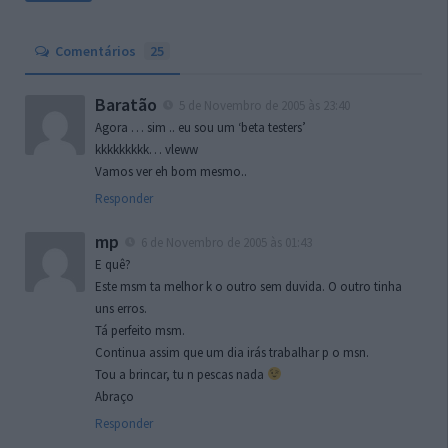
Comentários
25
Baratão
5 de Novembro de 2005 às 23:40
Agora … sim .. eu sou um ‘beta testers’
kkkkkkkkk… vleww
Vamos ver eh bom mesmo..
Responder
mp
6 de Novembro de 2005 às 01:43
E quê?
Este msm ta melhor k o outro sem duvida. O outro tinha
uns erros.
Tá perfeito msm.
Continua assim que um dia irás trabalhar p o msn.
Tou a brincar, tu n pescas nada
Abraço
Responder