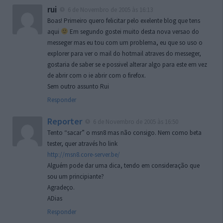
rui
6 de Novembro de 2005 às 16:13
Boas! Primeiro quero felicitar pelo exelente blog que tens
aqui
Em segundo gostei muito desta nova versao do
messeger mas eu tou com um problema, eu que so uso o
explorer para ver o mail do hotmail atraves do messeger,
gostaria de saber se e possivel alterar algo para este em vez
de abrir com o ie abrir com o firefox.
Sem outro assunto Rui
Responder
Reporter
6 de Novembro de 2005 às 16:50
Tento “sacar” o msn8 mas não consigo. Nem como beta
tester, quer através ho link
http://msn8.core-server.be/
Alguém pode dar uma dica, tendo em consideração que
sou um principiante?
Agradeço.
ADias
Responder