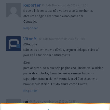
Reporter
6 de Novembro de 2005 às 19:51
É que o link em causa não ve leva a coisa nenhuma.
Abre uma página em branco e não passa daí.
Obrigado.
Responder
Vítor M.
6 de Novembro de 2005 às 19:07
@Reporter
Não estou a entender a dúvida, segue o link que deixo aí
pois está a funcionar perfeitamente.
@rui
para abrires tudo o que seja paginas no Firefox, vai a iniciar,
painel de controlo, Barra de tarefas e menu ‘Iniciar »»
separador Menu Iniciar e Personalizar. Aí é só escolher o
Browser predefinido. E tudo abrirá como Firefox.
Responder
rui
7 de Novembro de 2005 às 02:26
Boas outra vez. Desculpa tar te a chatear mas na