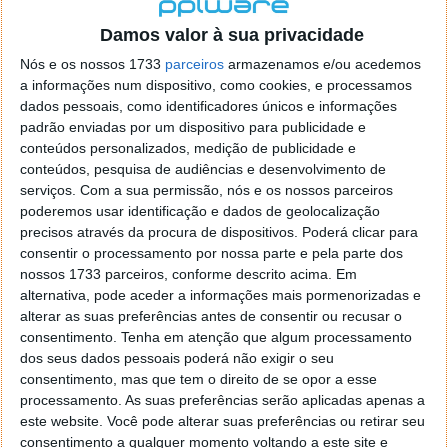
localizaçao referida n se encontra la nada k me permita por
o firefox como browser predefenido
Ja percorri o painel
Damos valor à sua privacidade
de control tudo e nada. Tou a comecar a desesperar, ate ja
Nós e os nossos 1733
parceiros
armazenamos e/ou acedemos
tentei apagar o explorer na tentativa de forçar o uso do
a informações num dispositivo, como cookies, e processamos
firefox mas em vao. Kaso te lembres de outra dica fico
dados pessoais, como identificadores únicos e informações
agradecido, caso contrario obrigado a mesma
padrão enviadas por um dispositivo para publicidade e
Responder
conteúdos personalizados, medição de publicidade e
conteúdos, pesquisa de audiências e desenvolvimento de
Vítor M.
serviços.
Com a sua permissão, nós e os nossos parceiros
7 de Novembro de 2005 às 01:39
poderemos usar identificação e dados de geolocalização
@Reporter
precisos através da procura de dispositivos. Poderá clicar para
Desculpa mas o link funciona. Seja como for segue por mail
consentir o processamento por nossa parte e pela parte dos
o MSn Messenger 8.
nossos 1733 parceiros, conforme descrito acima. Em
Responder
alternativa, pode aceder a informações mais pormenorizadas e
alterar as suas preferências antes de consentir ou recusar o
Vítor M.
7 de Novembro de 2005 às 11:21
consentimento.
Tenha em atenção que algum processamento
@Rui
dos seus dados pessoais poderá não exigir o seu
Tens de encontrar o que te falei. Faz da seguinte maneira,
consentimento, mas que tem o direito de se opor a esse
janela iniciar e no topo dessa janela com o botão direito do
processamento. As suas preferências serão aplicadas apenas a
rato faz propriedades. Depois no separador Menu ‘Iniciar’
este website. Você pode alterar suas preferências ou retirar seu
clica no botão ‘Personalizar’ aí encontrarás no separador
consentimento a qualquer momento voltando a este site e