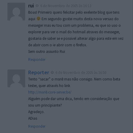
rui
6 de Novembro de 2005 às 16:13
Boas! Primeiro quero felicitar pelo exelente blog que tens
aqui
Em segundo gostei muito desta nova versao do
messeger mas eu tou com um problema, eu que so uso o
explorer para ver o mail do hotmail atraves do messeger,
gostaria de saber se e possivel alterar algo para este em vez
de abrir com o ie abrir com o firefox.
Sem outro assunto Rui
Responder
Reporter
6 de Novembro de 2005 às 16:50
Tento “sacar” o msn8 mas não consigo. Nem como beta
tester, quer através ho link
http://msn8.core-server.be/
Alguém pode dar uma dica, tendo em consideração que
sou um principiante?
Agradeço.
ADias
Responder