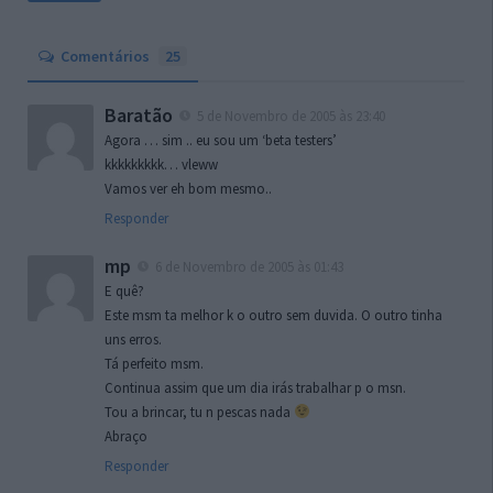
Comentários
25
Baratão
5 de Novembro de 2005 às 23:40
Agora … sim .. eu sou um ‘beta testers’
kkkkkkkkk… vleww
Vamos ver eh bom mesmo..
Responder
mp
6 de Novembro de 2005 às 01:43
E quê?
Este msm ta melhor k o outro sem duvida. O outro tinha
uns erros.
Tá perfeito msm.
Continua assim que um dia irás trabalhar p o msn.
Tou a brincar, tu n pescas nada
Abraço
Responder