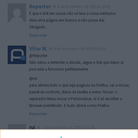
Reporter
6 de Novembro de 2005 às 19:51
É que o link em causa não ve leva a coisa nenhuma.
Abre uma página em branco e não passa daí.
Obrigado.
Responder
Vítor M.
6 de Novembro de 2005 às 19:07
@Reporter
Não estou a entender a dúvida, segue o link que deixo aí
pois está a funcionar perfeitamente.
@rui
para abrires tudo o que seja paginas no Firefox, vai a iniciar,
painel de controlo, Barra de tarefas e menu ‘Iniciar »»
separador Menu Iniciar e Personalizar. Aí é só escolher o
Browser predefinido. E tudo abrirá como Firefox.
Responder
rui
7 de Novembro de 2005 às 02:26
Boas outra vez. Desculpa tar te a chatear mas na