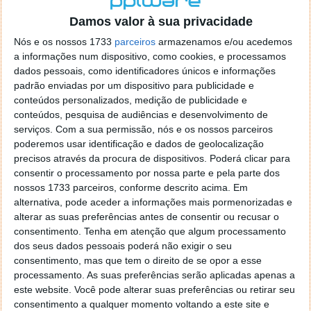
o firefox como browser predefenido
Ja percorri o painel
Damos valor à sua privacidade
de control tudo e nada. Tou a comecar a desesperar, ate ja
tentei apagar o explorer na tentativa de forçar o uso do
Nós e os nossos 1733
parceiros
armazenamos e/ou acedemos
firefox mas em vao. Kaso te lembres de outra dica fico
a informações num dispositivo, como cookies, e processamos
agradecido, caso contrario obrigado a mesma
dados pessoais, como identificadores únicos e informações
Responder
padrão enviadas por um dispositivo para publicidade e
conteúdos personalizados, medição de publicidade e
Vítor M.
conteúdos, pesquisa de audiências e desenvolvimento de
7 de Novembro de 2005 às 01:39
serviços.
Com a sua permissão, nós e os nossos parceiros
@Reporter
poderemos usar identificação e dados de geolocalização
Desculpa mas o link funciona. Seja como for segue por mail
precisos através da procura de dispositivos. Poderá clicar para
o MSn Messenger 8.
consentir o processamento por nossa parte e pela parte dos
Responder
nossos 1733 parceiros, conforme descrito acima. Em
alternativa, pode aceder a informações mais pormenorizadas e
Vítor M.
7 de Novembro de 2005 às 11:21
alterar as suas preferências antes de consentir ou recusar o
@Rui
consentimento.
Tenha em atenção que algum processamento
Tens de encontrar o que te falei. Faz da seguinte maneira,
dos seus dados pessoais poderá não exigir o seu
janela iniciar e no topo dessa janela com o botão direito do
consentimento, mas que tem o direito de se opor a esse
rato faz propriedades. Depois no separador Menu ‘Iniciar’
processamento. As suas preferências serão aplicadas apenas a
clica no botão ‘Personalizar’ aí encontrarás no separador
este website. Você pode alterar suas preferências ou retirar seu
geral a opção para escolheres o Browser com que queres
consentimento a qualquer momento voltando a este site e