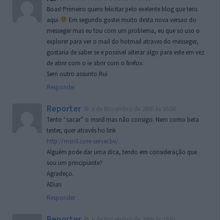
Boas! Primeiro quero felicitar pelo exelente blog que tens
aqui
Em segundo gostei muito desta nova versao do
messeger mas eu tou com um problema, eu que so uso o
explorer para ver o mail do hotmail atraves do messeger,
gostaria de saber se e possivel alterar algo para este em vez
de abrir com o ie abrir com o firefox.
Sem outro assunto Rui
Responder
Reporter
6 de Novembro de 2005 às 16:50
Tento “sacar” o msn8 mas não consigo. Nem como beta
tester, quer através ho link
http://msn8.core-server.be/
Alguém pode dar uma dica, tendo em consideração que
sou um principiante?
Agradeço.
ADias
Responder
Reporter
6 de Novembro de 2005 às 19:51