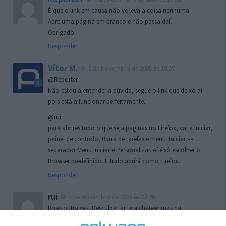
É que o link em causa não ve leva a coisa nenhuma.
Abre uma página em branco e não passa daí.
Obrigado.
Responder
Vítor M.
6 de Novembro de 2005 às 19:07
@Reporter
Não estou a entender a dúvida, segue o link que deixo aí
pois está a funcionar perfeitamente.
@rui
para abrires tudo o que seja paginas no Firefox, vai a iniciar,
painel de controlo, Barra de tarefas e menu ‘Iniciar »»
separador Menu Iniciar e Personalizar. Aí é só escolher o
Browser predefinido. E tudo abrirá como Firefox.
Responder
rui
7 de Novembro de 2005 às 02:26
Boas outra vez. Desculpa tar te a chatear mas na
localizaçao referida n se encontra la nada k me permita por