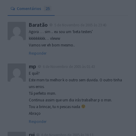
Comentários
25
Baratão
5 de Novembro de 2005 às 23:40
Agora … sim .. eu sou um ‘beta testers’
kkkkkkkkk… vleww
Vamos ver eh bom mesmo..
Responder
mp
6 de Novembro de 2005 às 01:43
E quê?
Este msm ta melhor k o outro sem duvida. O outro tinha
uns erros.
Tá perfeito msm.
Continua assim que um dia irás trabalhar p o msn.
Tou a brincar, tu n pescas nada
Abraço
Responder
rui
6 de Novembro de 2005 às 16:13