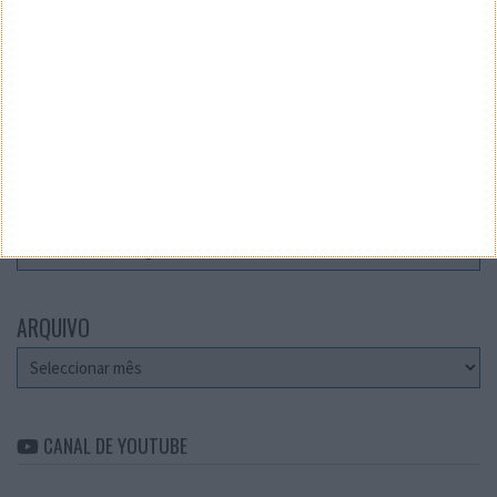
Teste a velocidade da sua Internet
CATEGORIAS
Categorias
ARQUIVO
Arquivo
CANAL DE YOUTUBE