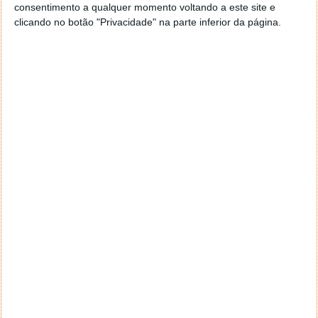
consentimento a qualquer momento voltando a este site e
clicando no botão "Privacidade" na parte inferior da página.
HoloLens que descobrem a assinatura do
sofrimento
Usando óculos especiais de realidade aumentada
(neste caso, Microsoft HoloLens), os cientistas viram
a atividade cerebral do paciente em tempo real num
modelo de cérebro reconstruído, enquanto os
participantes estavam na cadeira clínica.
Os pontos vermelhos e azuis na imagem indicam a
localização e o nível da atividade cerebral, e essa
“assinatura da dor” é exibida no espelho da tela de
realidade aumentada. Quanto mais assinaturas de
sofrimento o algoritmo aprende a ler, mais precisa é
a avaliação do sofrimento.
Assim, quando combinadas novas tecnologias, como
a realidade aumentada, há uma evolução no