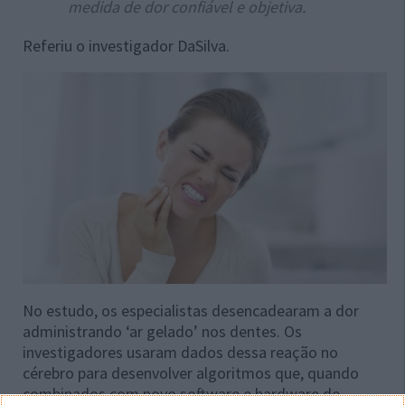
medida de dor confiável e objetiva.
Referiu o investigador DaSilva.
No estudo, os especialistas desencadearam a dor
administrando ‘ar gelado’ nos dentes. Os
investigadores usaram dados dessa reação no
cérebro para desenvolver algoritmos que, quando
combinados com novo software e hardware de