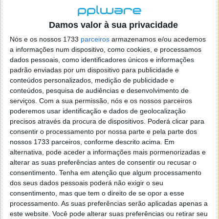
neuroimagem, previram dor, ou a ausência dela, em
cerca de 70% dos casos.
Damos valor à sua privacidade
Os participantes usaram um capacete equipado com
Nós e os nossos 1733
parceiros
armazenamos e/ou acedemos
um sensor que deteta alterações no fluxo sanguíneo
a informações num dispositivo, como cookies, e processamos
e na oxigenação, medindo assim a atividade cerebral
dados pessoais, como identificadores únicos e informações
e as respostas à dor. Essa informação foi transmitida
padrão enviadas por um dispositivo para publicidade e
para um computador e interpretada.
conteúdos personalizados, medição de publicidade e
conteúdos, pesquisa de audiências e desenvolvimento de
serviços.
Com a sua permissão, nós e os nossos parceiros
poderemos usar identificação e dados de geolocalização
precisos através da procura de dispositivos. Poderá clicar para
consentir o processamento por nossa parte e pela parte dos
nossos 1733 parceiros, conforme descrito acima. Em
alternativa, pode aceder a informações mais pormenorizadas e
alterar as suas preferências antes de consentir ou recusar o
consentimento.
Tenha em atenção que algum processamento
dos seus dados pessoais poderá não exigir o seu
consentimento, mas que tem o direito de se opor a esse
processamento. As suas preferências serão aplicadas apenas a
este website. Você pode alterar suas preferências ou retirar seu