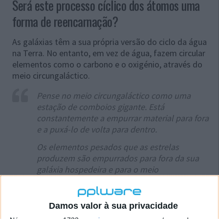
Será este processo cíclico dos átomos uma
forma de reencarnação?
As galáxias têm a sua própria versão do ciclo da água
na Terra. No entanto, em vez de água, fazem circular
elementos como o carbono e o oxigénio, através do
meio circungaláctico.
Pense no meio circungaláctico como uma
estação de comboios gigante. Está
constantemente a empurrar material para fora
e a puxá-lo de volta para dentro.
Os elementos pesados que as estrelas
produzem são empurrados para fora da sua
galáxia hospedeira e para o meio
circungaláctico através da morte explosiva das
supernovas, onde podem eventualmente ser
puxados de volta para dentro e continuar o
Damos valor à sua privacidade
ciclo de formação de estrelas e planetas.