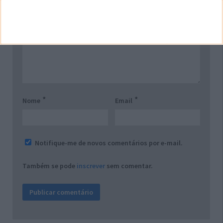
Comentário
*
*
Nome
Email
Notifique-me de novos comentários por e-mail.
Também se pode
inscrever
sem comentar.