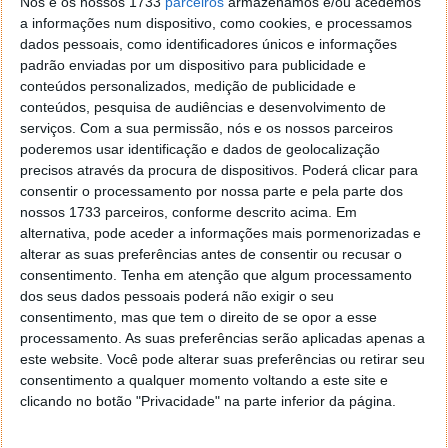
Nós e os nossos 1733
parceiros
armazenamos e/ou acedemos
a informações num dispositivo, como cookies, e processamos
Explicou Samantha Garza, cuja descoberta se baseia
dados pessoais, como identificadores únicos e informações
noutra, de 2011, quando os cientistas confirmaram,
padrão enviadas por um dispositivo para publicidade e
pela primeira vez, que as galáxias formadoras de
conteúdos personalizados, medição de publicidade e
estrelas estão rodeadas por este meio
conteúdos, pesquisa de audiências e desenvolvimento de
circungaláctico. Na altura, os especialistas
serviços.
Com a sua permissão, nós e os nossos parceiros
encontraram gases quentes e ricos em oxigénio.
poderemos usar identificação e dados de geolocalização
precisos através da procura de dispositivos. Poderá clicar para
consentir o processamento por nossa parte e pela parte dos
nossos 1733 parceiros, conforme descrito acima. Em
alternativa, pode aceder a informações mais pormenorizadas e
alterar as suas preferências antes de consentir ou recusar o
consentimento.
Tenha em atenção que algum processamento
dos seus dados pessoais poderá não exigir o seu
consentimento, mas que tem o direito de se opor a esse
processamento. As suas preferências serão aplicadas apenas a
este website. Você pode alterar suas preferências ou retirar seu
consentimento a qualquer momento voltando a este site e
clicando no botão "Privacidade" na parte inferior da página.
Agora, a equipa de Garza demonstrou que os