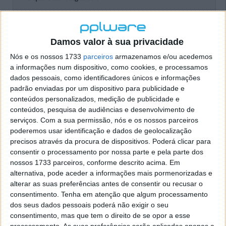
Estes objetos são o resultado de um
relâmpago "petrificante", segundo o Oxford
Damos valor à sua privacidade
University Museum of Natural History.
Nós e os nossos 1733
parceiros
armazenamos e/ou acedemos
a informações num dispositivo, como cookies, e processamos
A areia húmida conduz eletricidade, e quando
dados pessoais, como identificadores únicos e informações
um raio a atinge, os grãos fundem-se para
padrão enviadas por um dispositivo para publicidade e
formar um tubo vidroso composto de dióxido
conteúdos personalizados, medição de publicidade e
de silício quase puro, ao qual chamamos
conteúdos, pesquisa de audiências e desenvolvimento de
fulgurite.
serviços.
Com a sua permissão, nós e os nossos parceiros
poderemos usar identificação e dados de geolocalização
Estas formações recebem este nome a partir
precisos através da procura de dispositivos. Poderá clicar para
da palavra latina 'fulgur', que significa
consentir o processamento por nossa parte e pela parte dos
relâmpago.
nossos 1733 parceiros, conforme descrito acima. Em
alternativa, pode aceder a informações mais pormenorizadas e
alterar as suas preferências antes de consentir ou recusar o
consentimento.
Tenha em atenção que algum processamento
Ora, quando, em New Port Richey, detetaram a
dos seus dados pessoais poderá não exigir o seu
cicatriz do raio e encontraram o tal fulgurite,
consentimento, mas que tem o direito de se opor a esse