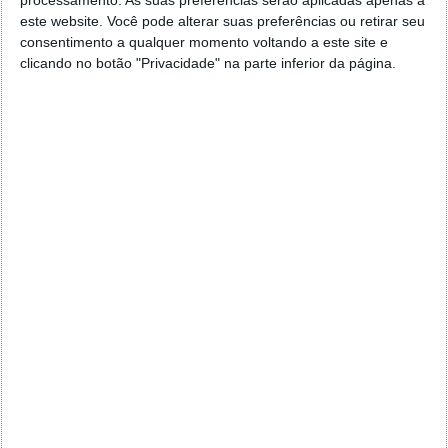
decidiram vendê-lo, assumindo que teria valor. O
processamento. As suas preferências serão aplicadas apenas a
este website. Você pode alterar suas preferências ou retirar seu
comprador foi Matthew Pasek.
consentimento a qualquer momento voltando a este site e
clicando no botão "Privacidade" na parte inferior da página.
Matthew Pasek, geocientista e professor na USF
Mais tarde, o geocientista da USF juntou-se a Luca
Bindi, professor de mineralogia e cristalografia da
Universidade de Florença, em Itália, e começaram a
investigar minerais invulgares que "ostentam o
elemento fósforo, especialmente os formados por