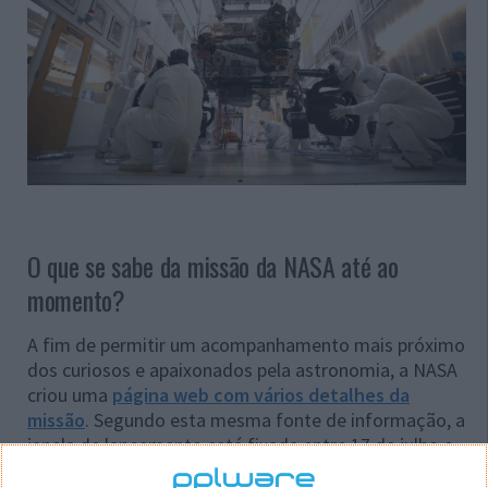
O que se sabe da missão da NASA até ao
momento?
A fim de permitir um acompanhamento mais próximo
dos curiosos e apaixonados pela astronomia, a NASA
criou uma
página web com vários detalhes da
missão
. Segundo esta mesma fonte de informação, a
janela de lançamento está fixada entre 17 de julho e
5 de agosto de 2020. O local de lançamento para o