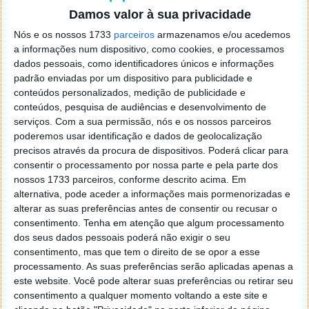
espaço deste veículo será a base da Força Aérea,
Damos valor à sua privacidade
Cabo Canaveral, na Florida.
Nós e os nossos 1733
parceiros
armazenamos e/ou acedemos
O pouso está programado para acontecer no dia 18
a informações num dispositivo, como cookies, e processamos
de fevereiro de 2021. O local, como já foi
avançado
dados pessoais, como identificadores únicos e informações
padrão enviadas por um dispositivo para publicidade e
há algum tempo
, será na Cratera Jezero, com cerca
conteúdos personalizados, medição de publicidade e
de 250 metros de profundidade.
conteúdos, pesquisa de audiências e desenvolvimento de
serviços.
Com a sua permissão, nós e os nossos parceiros
poderemos usar identificação e dados de geolocalização
precisos através da procura de dispositivos. Poderá clicar para
consentir o processamento por nossa parte e pela parte dos
nossos 1733 parceiros, conforme descrito acima. Em
alternativa, pode aceder a informações mais pormenorizadas e
alterar as suas preferências antes de consentir ou recusar o
consentimento.
Tenha em atenção que algum processamento
dos seus dados pessoais poderá não exigir o seu
consentimento, mas que tem o direito de se opor a esse
processamento. As suas preferências serão aplicadas apenas a
este website. Você pode alterar suas preferências ou retirar seu
consentimento a qualquer momento voltando a este site e