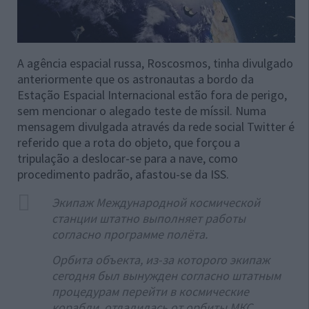
A agência espacial russa, Roscosmos, tinha divulgado
anteriormente que os astronautas a bordo da
Estação Espacial Internacional estão fora de perigo,
sem mencionar o alegado teste de míssil. Numa
mensagem divulgada através da rede social Twitter é
referido que a rota do objeto, que forçou a
tripulação a deslocar-se para a nave, como
procedimento padrão, afastou-se da ISS.
Экипаж Международной космической
станции штатно выполняет работы
согласно программе полёта.
Орбита объекта, из-за которого экипаж
сегодня был вынужден согласно штатным
процедурам перейти в космические
корабли, отдалилась от орбиты МКС.