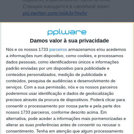
Станция находится в «зелёной зоне»
pic.twitter.com/nGk3x7nvhc
— РОСКОСМОС (@roscosmos)
November 15,
2021
Damos valor à sua privacidade
Calculando as trajetórias da ISS e de objetivos
Nós e os nossos 1733
próximos, o satélite alvo pode ter sido o Cosmos
parceiros
armazenamos e/ou acedemos
a informações num dispositivo, como cookies, e processamos
1408, que não está ativo desde a década de 1980.
dados pessoais, como identificadores únicos e informações
Recorde-se que ainda há pouco tempo a ISS teve que
padrão enviadas por um dispositivo para publicidade e
mudar a sua trajetória para evitar ser atingida por um
conteúdos personalizados, medição de publicidade e
pedaço de um satélite chinês que havia sido
conteúdos, pesquisa de audiências e desenvolvimento de
destruído em 2007 por um teste de míssil
serviços.
Com a sua permissão, nós e os nossos parceiros
antissatélite chinês.
poderemos usar identificação e dados de geolocalização
precisos através da procura de dispositivos. Poderá clicar para
consentir o processamento por nossa parte e pela parte dos
nossos 1733 parceiros, conforme descrito acima. Em
alternativa, pode aceder a informações mais pormenorizadas e
alterar as suas preferências antes de consentir ou recusar o
consentimento.
Tenha em atenção que algum processamento