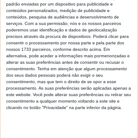
padrão enviadas por um dispositivo para publicidade e
papel do invólucro de diamante
, que tem um papel
conteúdos personalizados, medição de publicidade e
crucial: é necessário para capturar com segurança a
conteúdos, pesquisa de audiências e desenvolvimento de
radiação e produzir eletricidade.
serviços.
Com a sua permissão, nós e os nossos parceiros
poderemos usar identificação e dados de geolocalização
De facto, o
carbono-14 emite radiação de curto
precisos através da procura de dispositivos. Poderá clicar para
alcance
, pelo que é efetivamente absorvido pelo
consentir o processamento por nossa parte e pela parte dos
invólucro de diamante, gerando baixos níveis de
nossos 1733 parceiros, conforme descrito acima. Em
eletricidade.
alternativa, pode aceder a informações mais pormenorizadas e
alterar as suas preferências antes de consentir ou recusar o
Uma nota interessante: o tempo médio até ao
consentimento.
Tenha em atenção que algum processamento
instante em que um átomo instável se desintegra
dos seus dados pessoais poderá não exigir o seu
usando qualquer forma de radiação
é chamado de
consentimento, mas que tem o direito de se opor a esse
meia-vida
. E ao tempo que decorre até que a
processamento. As suas preferências serão aplicadas apenas a
quantidade de núcleos instáveis de um elemento
este website. Você pode alterar suas preferências ou retirar seu
radioativo se reduza para metade da quantidade
consentimento a qualquer momento voltando a este site e
inicial
dá-se o nome de período de
clicando no botão "Privacidade" na parte inferior da página.
semidesintegração
.