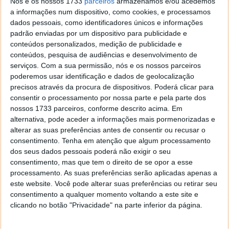
Nós e os nossos 1733
parceiros
armazenamos e/ou acedemos
a informações num dispositivo, como cookies, e processamos
dados pessoais, como identificadores únicos e informações
padrão enviadas por um dispositivo para publicidade e
conteúdos personalizados, medição de publicidade e
conteúdos, pesquisa de audiências e desenvolvimento de
serviços.
Com a sua permissão, nós e os nossos parceiros
poderemos usar identificação e dados de geolocalização
precisos através da procura de dispositivos. Poderá clicar para
Crédito: StackCommerce, via
6amcity
consentir o processamento por nossa parte e pela parte dos
nossos 1733 parceiros, conforme descrito acima. Em
De facto, os
benefícios da caminhada
estão, hoje
alternativa, pode aceder a informações mais pormenorizadas e
em dia, comprovados. Por exemplo, estudos que
alterar as suas preferências antes de consentir ou recusar o
incentivaram as pessoas a
aumentar a caminhada
consentimento.
Tenha em atenção que algum processamento
semanal registaram melhorias consistentes
e
dos seus dados pessoais poderá não exigir o seu
significativas na saúde, como melhor pressão arterial
consentimento, mas que tem o direito de se opor a esse
e tolerância à glicose.
processamento. As suas preferências serão aplicadas apenas a
este website. Você pode alterar suas preferências ou retirar seu
Evidência recente
aponta que 7000 passos diários
consentimento a qualquer momento voltando a este site e
são um objetivo eficaz para prevenir diversas
clicando no botão "Privacidade" na parte inferior da página.
doenças.