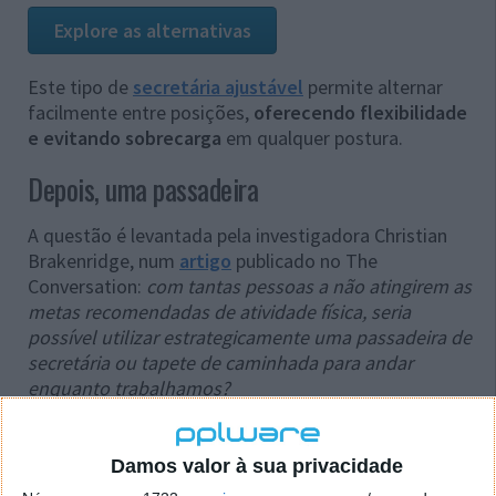
Explore as alternativas
Este tipo de
secretária ajustável
permite alternar
facilmente entre posições,
oferecendo flexibilidade
e evitando sobrecarga
em qualquer postura.
Depois, uma passadeira
A questão é levantada pela investigadora Christian
Brakenridge, num
artigo
publicado no The
Conversation:
com tantas pessoas a não atingirem as
metas recomendadas de atividade física, seria
possível utilizar estrategicamente uma passadeira de
secretária ou tapete de caminhada para andar
enquanto trabalhamos?
Damos valor à sua privacidade